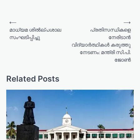
P
⟵
⟶
o
മാധ്യമ ശിൽല്പശാല
പ്രതിസന്ധികളെ
സംഘടിപ്പിച്ചു
നേരിടാൻ
s
വിദ്യാർത്ഥികൾ കരുത്തു
t
നേടണം: മന്ത്രി സി.പി.
n
ജോൺ
a
v
Related Posts
i
g
a
t
i
o