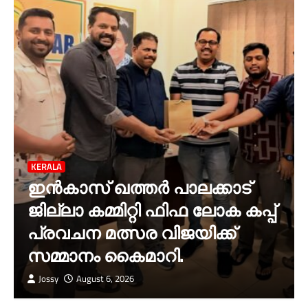
KERALA
ഇൻകാസ് ഖത്തർ പാലക്കാട്
ജില്ലാ കമ്മിറ്റി ഫിഫ ലോക കപ്പ്
പ്രവചന മത്സര വിജയിക്ക്
സമ്മാനം കൈമാറി.
Jossy
August 6, 2026