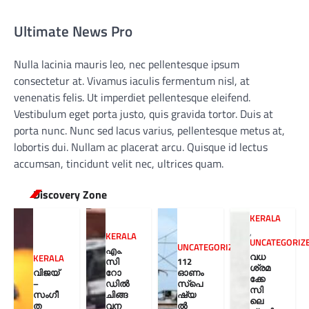
Ultimate News Pro
Nulla lacinia mauris leo, nec pellentesque ipsum
consectetur at. Vivamus iaculis fermentum nisl, at
venenatis felis. Ut imperdiet pellentesque eleifend.
Vestibulum eget porta justo, quis gravida tortor. Duis at
porta nunc. Nunc sed lacus varius, pellentesque metus at,
lobortis dui. Nullam ac placerat arcu. Quisque id lectus
accumsan, tincidunt velit nec, ultrices quam.
Discovery Zone
KERALA
,
KERALA
UNCATEGORIZ
UNCATEGORIZED
എം.
വധ
KERALA
സി
112
ശ്രമ
വിജയ്
റോ
ഓണം
ക്കേ
–
ഡിൽ
സ്പെ
സി
സംഗീ
ചിങ്ങ
ഷ്യ
ലെ
ത
വന
ൽ