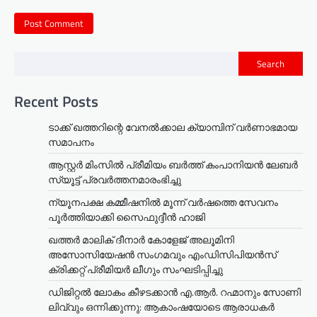
Search
Recent Posts
ടാക്ക് ഖത്തറിന്റെ വേനൽക്കാല ക്യാമ്പിന് വർണാഭമായ
സമാപനം
ആസ്റ്റർ മിംസിൽ പ്രീമിയം ബർത്ത് കംപാനിയൻ ലേബർ
സ്യൂട്ട് പ്രവർത്തനമാരംഭിച്ചു
ന്യൂനപക്ഷ കമ്മീഷനിൽ മൂന്ന് വർഷത്തെ സേവനം
പൂർത്തിയാക്കി സൈഫുദ്ദീൻ ഹാജി
ഖത്തർ മാലിക് ദീനാർ കോളേജ് അലൂമിനി
അസോസിയേഷൻ സംഗമവും എംഡിസിപിയൻസ്
ക്രിക്കറ്റ് പ്രീമിയർ ലീഗും സംഘടിപ്പിച്ചു
ഡിജിറ്റൽ ലോകം കീഴടക്കാൻ എ.ആർ. റഹ്മാനും സോണി
ലിവ്വും ഒന്നിക്കുന്നു: ആകാംഷയോടെ ആരാധകർ