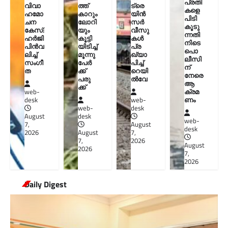
പ്രതി
വിവാ
ത്ത്
ട്രെ
കളെ
ഹമോ
കാറും
യിൻ
പിടി
ചന
ലോറി
സർ
കൂടു
കേസ്:
യും
വീസു
ന്നതി
ഹർജി
കൂട്ടി
കൾ
നിടെ
പിൻവ
യിടിച്ച്
പ്ര
പൊ
ലിച്ച്
മൂന്നു
ഖ്യാ
ലീസി
സംഗീ
പേർ
പിച്ച്
ന്
ത
ക്ക്
റെയി
നേരെ
പരു
ൽവേ
ആ
ക്ക്
ക്രമ
web-
ണം
desk
web-
web-
desk
August
desk
web-
7,
August
desk
2026
August
7,
7,
2026
August
2026
7,
2026
Daily Digest