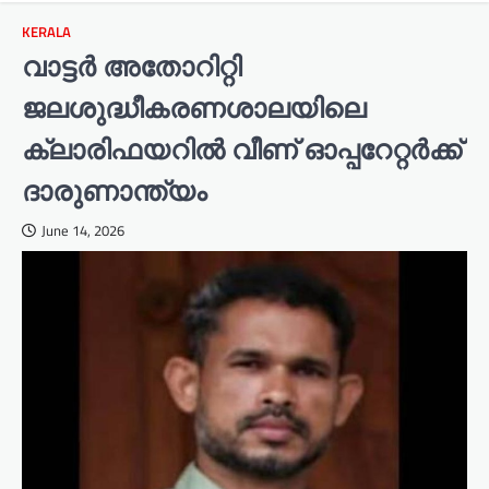
KERALA
വാട്ടർ അതോറിറ്റി
ജലശുദ്ധീകരണശാലയിലെ
ക്ലാരിഫയറിൽ വീണ് ഓപ്പറേറ്റർക്ക്
ദാരുണാന്ത്യം
June 14, 2026