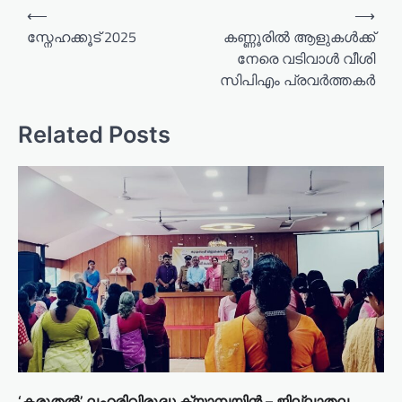
P
⟵
⟶
o
സ്നേഹക്കൂട് 2025
കണ്ണൂരില്‍ ആളുകള്‍ക്ക്
നേരെ വടിവാള്‍ വീശി
s
സിപിഎം പ്രവര്‍ത്തകര്‍
t
n
Related Posts
a
v
i
g
a
t
i
o
n
‘കരുതൽ’ ലഹരിവിരുദ്ധ ക്യാമ്പയിൻ – ജില്ലാതല