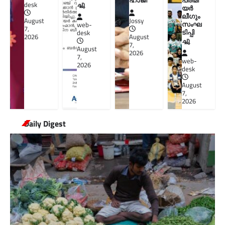
ഹാജി
പ്രീമി
ച്ചു
desk
യർ
ലീഗും
August
Jossy
സംഘ
web-
7,
ടിപ്പി
desk
2026
August
ച്ചു
7,
August
2026
7,
web-
2026
desk
August
7,
2026
Daily Digest