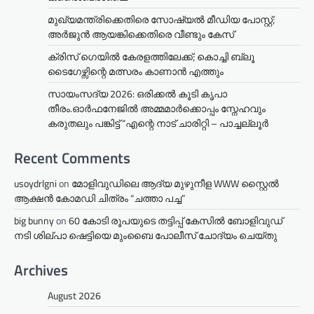
മുഖ്യമന്ത്രിക്കെതിരെ സോഷ്യൽ മീഡിയ പോസ്റ്റ്;
അർജുൻ ആയങ്കിക്കെതിരെ വീണ്ടും കേസ്
ക്രിസ് ഗെയിൽ കേരളത്തിലേക്ക്; കൊച്ചി ബ്ലൂ
ടൈഗേഴ്സിന്റെ മത്സരം കാണാൻ എത്തും
സായംസദ്യ 2026: ഒരിക്കൽ കൂടി കൃപാ
തീരം.ഓർഫനേജിൽ അമ്മമാർക്കൊപ്പം സ്നേഹവും
കരുതലും പങ്കിട്ട് “എന്റെ നാട് ചാരിറ്റി – പാച്ചല്ലൂർ
Recent Comments
usoydrlgni
on
മോളിവുഡിലെ ആദ്യ മുഴുനീള WWW സ്റ്റൈൽ
ആക്ഷൻ കോമഡി ചിത്രം “ചത്താ പച്ച”
big bunny
on
60 കോടി രൂപയുടെ തട്ടിപ്പ് കേസിൽ ബോളിവുഡ്
നടി ശില്പാ ഷെട്ടിയെ മുംബൈ പോലീസ് ചോദ്യം ചെയ്തു
Archives
August 2026