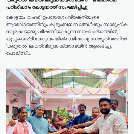
പരിശീലനം കോട്ടയത്ത് സംഘടിപ്പിച്ചു
കോട്ടയം :ലഹരി ഉപയോഗം വ്യക്തിയുടെ
ആരോഗ്യത്തിനും കുടുംബബന്ധങ്ങൾക്കും സാമൂഹിക
സുരക്ഷയ്ക്കും ഭീഷണിയാകുന്ന സാഹചര്യത്തിൽ,
കുടുംബശ്രീ കോട്ടയം ജില്ലാ മിഷന്റെ നേതൃത്വത്തിൽ
‘കരുതൽ’ ലഹരിവിരുദ്ധ ക്യാമ്പയിൻ ആരംഭിച്ചു.
പോലീസ്,…