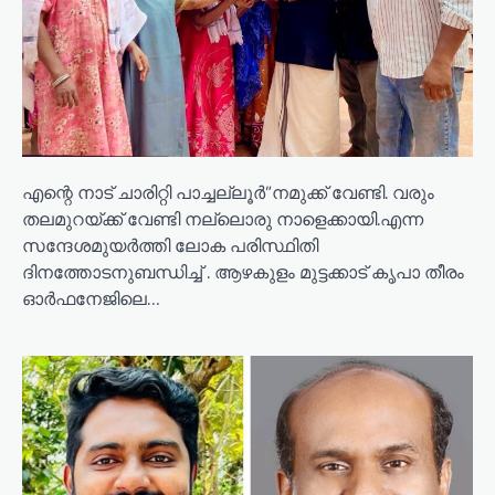
എന്റെ നാട് ചാരിറ്റി പാച്ചല്ലൂർ”നമുക്ക് വേണ്ടി. വരും
തലമുറയ്ക്ക് വേണ്ടി നല്ലൊരു നാളെക്കായി.എന്ന
സന്ദേശമുയർത്തി ലോക പരിസ്ഥിതി
ദിനത്തോടനുബന്ധിച്ച് . ആഴകുളം മുട്ടക്കാട് കൃപാ തീരം
ഓർഫനേജിലെ…