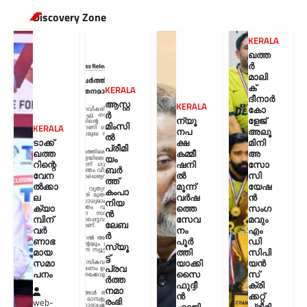
Discovery Zone
KERALA
ഖത്ത
ർ
മാലി
ക്
KERALA
ദീനാർ
ആസ്റ്റ
KERALA
കോ
ർ
ന്യൂ
ളേജ്
മിംസി
KERALA
നപ
അലൂ
ൽ
ടാക്ക്
ക്ഷ
മിനി
പ്രീമി
ഖത്ത
കമ്മീ
അ
യം
റിന്റെ
ഷനി
സോ
ബർ
വേന
ൽ
സി
ത്ത്
ൽക്കാ
മൂന്ന്
യേഷ
കംപാ
ല
വർഷ
ൻ
നിയ
ക്യാ
ത്തെ
സംഗ
ൻ
മ്പിന്
സേവ
മവും
ലേബ
വർ
നം
എം
ർ
ണാഭ
പൂർ
ഡി
സ്യൂ
മായ
ത്തി
സിപി
ട്ട്
സമാ
യാക്കി
യൻ
പ്രവ
പനം
സൈ
സ്
ർത്ത
ഫുദ്ദീ
ക്രി
നമാ
ൻ
ക്കറ്റ്
രംഭി
web-