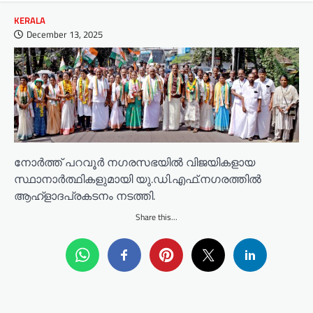
KERALA
December 13, 2025
നോർത്ത് പറവൂർ നഗരസഭയിൽ വിജയികളായ
സ്ഥാനാർത്ഥികളുമായി യു.ഡി.എഫ്.നഗരത്തിൽ
ആഹ്ളാദപ്രകടനം നടത്തി.
Share this...