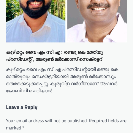
കുഴിമറ്റം വൈ എം സി എ : രഞ്ജു കെ മാത്യു
പ്രസിഡന്റ് , അരുൺ മർക്കോസ് സെക്രട്ടറി
കുഴിമറ്റം: വൈ എം സി എ പ്രസിഡന്റായി രഞ്ജു കെ
മാത്യുവും സെക്രട്ടറിയായി അരുൺ മർക്കോസും
തെരക്കെടുക്കപ്പെട്ടു. കുരുവിള വർഗീസാണ് ട്രഷറർ .
ജോബി പി ചെറിയാൻ…
Leave a Reply
Your email address will not be published.
Required fields are
marked
*