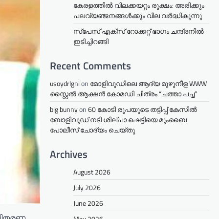
കേരളത്തില്‍ വിലക്കയറ്റം രൂക്ഷം: അരിക്കും
പലവ്യഞ്ജനങ്ങള്‍ക്കും വില വർദ്ധികുന്നു
സ്‌പേസ് എക്‌സ് റോക്കറ്റ് ഭാഗം ചന്ദ്രനില്‍
ഇടിച്ചിറങ്ങി
Recent Comments
usoydrlgni
on
മോളിവുഡിലെ ആദ്യ മുഴുനീള WWW
സ്റ്റൈൽ ആക്ഷൻ കോമഡി ചിത്രം “ചത്താ പച്ച”
big bunny
on
60 കോടി രൂപയുടെ തട്ടിപ്പ് കേസിൽ
ബോളിവുഡ് നടി ശില്പാ ഷെട്ടിയെ മുംബൈ
പോലീസ് ചോദ്യം ചെയ്തു
Archives
August 2026
July 2026
June 2026
 വിതരണ
May 2026