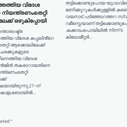
തട്ടിക്കൊണ്ടുപോയ യുവാവി
തെത്തിയ വിദേശ
മണിക്കൂറുകൾക്കുള്ളിൽ കണ്ടെ
 നിയന്ത്രണംതെറ്റി
വയനാട് പടിഞ്ഞാറത്തറ സ്
േക്ക് ഒഴുകിപ്പോയി
റമീസ്നെയാണ് തട്ടിക്കൊണ്ടു
.കക്കാടംപൊയിലിൽ നിന്ന് 6
ന്താരാഷ്ട്ര
കിലോമീറ്റർ…
ത്തിയ വിദേശ കപ്പലിൻ്റെ
െറ്റി ആഴക്കടലിലേക്ക്
.ചരക്കുകളുടെ
്തിനെത്തിയ വിദേശ
 എൻജിൻ തകരാറായതിനെ
ന്ത്രണംതെറ്റി
്ക്
കയായിരുന്നു.27-ന്
ൽ കൊളംബോയിൽ…
marked
*