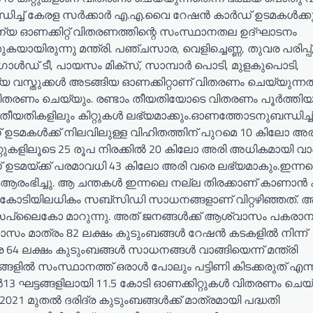
്ധിച്ച് കേരള സർക്കാർ എ.എ.വൈ റേഷൻ കാർഡ് ഉടമകൾക്കു
യ ഓണക്കിറ്റ് വിതരണത്തിന്റെ സംസ്ഥാനതല ഉദ്ഘാടനം
ായിരുന്നു മന്ത്രി. പഞ്ചസാര, വെളിച്ചെണ്ണ, തുവര പരിപ്പ്
ഗോൾഡ് ടീ, പായസം മിക്സ്, സാമ്പാർ പൊടി, മുളകുപൊടി,
ശ്യ വസ്തുക്കൾ അടങ്ങിയ ഓണക്കിറ്റാണ് വിതരണം ചെയ്യുന്ന
ിതരണം ചെയ്യും. രണ്ടാം തീയതിയോടെ വിതരണം പൂർത്തിയ
 നാലും തീയതികളിലും കിറ്റുകൾ ലഭ്യമാക്കും.ഓണത്തോടനുബന്ധിച്ച്
് ഉടമകൾക്ക് നിലവിലുള്ള വിഹിതത്തിന് പുറമെ 10 കിലോ അര
ുകളിലൂടെ 25 രൂപ നിരക്കിൽ 20 കിലോ അരി അധികമായി വാങ
ർഡ് ഉടമയ്ക്ക് പരമാവധി 43 കിലോ അരി വരെ ലഭ്യമാകും.ഇന്ന
ിച്ചു. ആ ചന്തകൾ ഇന്നലെ നല്ല തിരക്കാണ് കാണാൻ ക
 കോടിയിലധികം സബ്‌സിഡി സാധനങ്ങളാണ് വിറ്റഴിഞ്ഞത്. 
ി സപ്ലൈകോ മാറുന്നു. അത് ജനങ്ങൾക്ക് ആശ്വാസം പകരാന
സം മാത്രം 82 ലക്ഷം കുടുംബങ്ങൾ റേഷൻ കടകളിൽ നിന്ന്
64 ലക്ഷം കുടുംബങ്ങൾ സാധനങ്ങൾ വാങ്ങിയെന്ന് മന്ത്രി
്ങളിൽ സംസ്ഥാനത്ത് ഒരാൾ പോലും പട്ടിണി കിടക്കരുത് എന
ഘട്ടങ്ങളിലായി 11.5 കോടി ഓണക്കിറ്റുകൾ വിതരണം ചെയ്ത
മുതൽ ദരിദ്ര കുടുംബങ്ങൾക്ക് മാത്രമായി പദ്ധതി