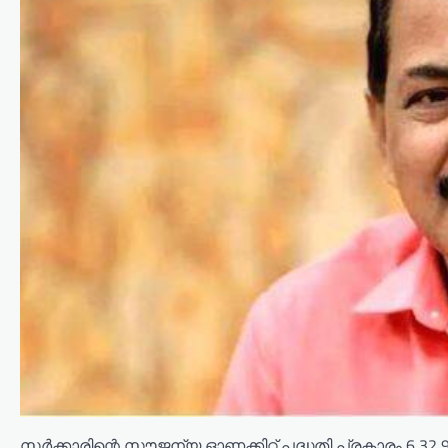
സർക്കാരിന്റെ സൗജന്യ ഓണക്കിറ്റ് പദ്ധതി പ്രകാരം 6,3