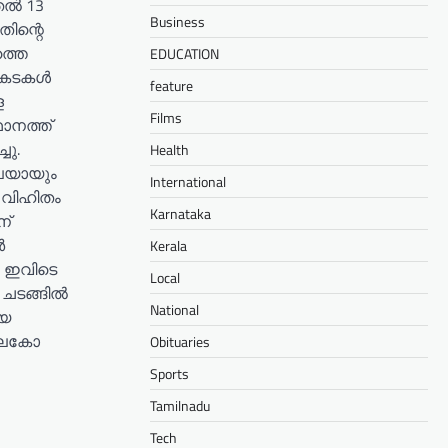
തൽ 13
Business
തിന്റെ
ത്തെ
EDUCATION
ൻ കടകൾ
feature
ള
Films
ാനത്ത്
ചു.
Health
ൂപയായും
International
െ വിഹിതം
Karnataka
ന്
ർ
Kerala
ം ഇവിടെ
Local
 ചടങ്ങിൽ
National
്യ
്ലൈകോ
Obituaries
Sports
Tamilnadu
Tech