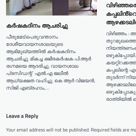
o
വിഴിഞ്ഞത്
n
കപ്പലിൻ്റെ
ആഴക്കടലില
കർഷകദിനം ആചരിച്ചു
വിഴിഞ്ഞം : അ
പീരുമേട്:പെരുവന്താനം
തുറമുഖത്തെ
ദേശീയവായനശാലയുടെ
നിയന്ത്രണംത
ആഭിമുഖ്യത്തിൽ കർഷകദിനം
ഒഴുകിപ്പോയി
ആചരിച്ചു. മികച്ച ക്ഷീരകർഷക പി.ആർ
കയറ്റിറക്കത
രഗ്നമയെ ആദരിച്ചു. വായനശാല
കപ്പലിന്റെ
പ്രസിഡന്റ്‌ എൽ.എ ജലീൽ
തുടർന്ന് നിയ
ആധ്യക്ഷത വഹിച്ചു. കെ ആർ വിജയൻ,
ആഴക്കടലിലേക
സിജി എബ്രഹാം,…
ഒഴുകിപ്പോകു
രാത്രിയി
Leave a Reply
Your email address will not be published.
Required fields are 