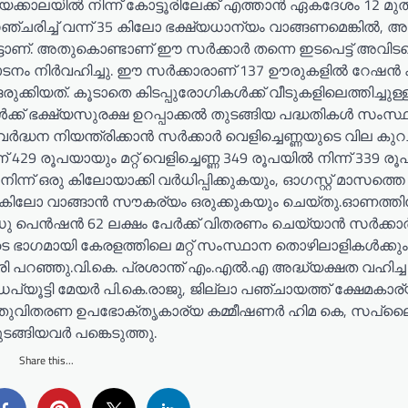
യക്കാലയിൽ നിന്ന് കോട്ടൂരിലേക്ക് എത്താൻ ഏകദേശം 12 മു
ഞ്ചരിച്ച് വന്ന് 35 കിലോ ഭക്ഷ്യധാന്യം വാങ്ങണമെങ്കിൽ, അ
ുട്ടാണ്. അതുകൊണ്ടാണ് ഈ സർക്കാർ തന്നെ ഇടപെട്ട് അവിട
്ഘാടനം നിർവഹിച്ചു. ഈ സർക്കാരാണ് 137 ഊരുകളിൽ റേഷ
രുക്കിയത്. കൂടാതെ കിടപ്പുരോഗികൾക്ക് വീടുകളിലെത്തിച്ചുള്
് ഭക്ഷ്യസുരക്ഷ ഉറപ്പാക്കൽ തുടങ്ങിയ പദ്ധതികൾ സംസ്ഥ
്ധന നിയന്ത്രിക്കാൻ സർക്കാർ വെളിച്ചെണ്ണയുടെ വില കുറച്
 429 രൂപയായും മറ്റ് വെളിച്ചെണ്ണ 349 രൂപയിൽ നിന്ന് 339 ര
ിന്ന് ഒരു കിലോയാക്കി വർധിപ്പിക്കുകയും, ഓഗസ്റ്റ് മാസത്ത
ത് 2 കിലോ വാങ്ങാൻ സൗകര്യം ഒരുക്കുകയും ചെയ്തു.ഓണത്തി
 ഗഡു പെൻഷൻ 62 ലക്ഷം പേർക്ക് വിതരണം ചെയ്യാൻ സർക്കാ
ുടെ ഭാഗമായി കേരളത്തിലെ മറ്റ് സംസ്ഥാന തൊഴിലാളികൾക്കു
്രി പറഞ്ഞു.വി.കെ. പ്രശാന്ത് എം.എൽ.എ അദ്ധ്യക്ഷത വഹിച്ച
പ്യൂട്ടി മേയർ പി.കെ.രാജു, ജില്ലാ പഞ്ചായത്ത് ക്ഷേമകാര
ഷ്ണൻ, പൊതുവിതരണ ഉപഭോക്തൃകാര്യ കമ്മീഷണർ ഹിമ കെ, സപ
്ങിയവർ പങ്കെടുത്തു.
Share this...