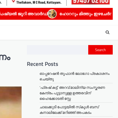
്
ഹോററും മിത്തും ഇഴചേർന്ന ധ്യാൻ ശ്രീനിവാസൻ്റെ ‘
Search
ണം
Recent Posts
ഓപ്പറേഷൻ തൂഫാൻ ലോഗോ പ്രകാശനം
ചെയ്തു
‘ഫ്രഷ് കട്ട്’ അറവ് മാലിന്യ സംസ്കരണ
കേന്ദ്രം പൂട്ടാനുള്ള ഉത്തരവിന്
ഹൈക്കോടതി സ്റ്റേ
ചാലക്കുടി പോട്ടയിൽ സ്‌കൂൾ ബസ്
കനാലിലേക്ക് മറിഞ്ഞ് അപകടം