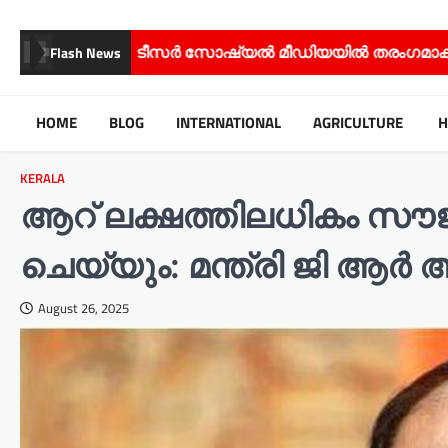
സർ സോഷ്യൽ മീഡിയയിൽ തരംഗമാകുന്നു;
സിനിമ – സീ
Flash News
HOME
BLOG
INTERNATIONAL
AGRICULTURE
H
KERALA
ആറ് ലക്ഷത്തിലധികം സൗ
ചെയ്യും: മന്ത്രി ജി ആർ
August 26, 2025