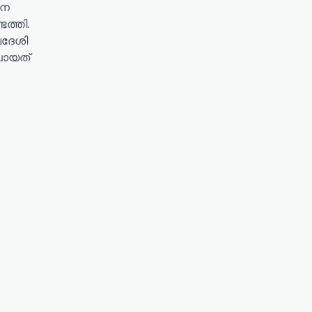
നെ
ത്തി.
വദേശി
പോയത്