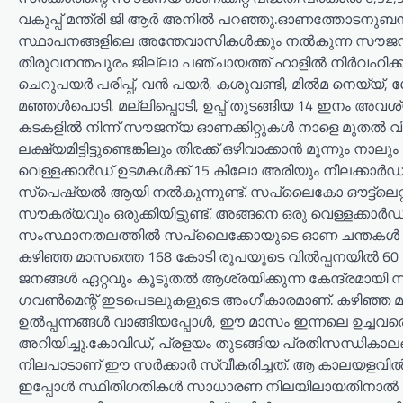
വകുപ്പ് മന്ത്രി ജി ആർ അനിൽ പറഞ്ഞു.ഓണത്തോടനുബന
സ്ഥാപനങ്ങളിലെ അന്തേവാസികൾക്കും നൽകുന്ന സൗജന്
തിരുവനന്തപുരം ജില്ലാ പഞ്ചായത്ത് ഹാളിൽ നിർവഹിക്കുകയ
ചെറുപയർ പരിപ്പ്, വൻ പയർ, കശുവണ്ടി, മിൽമ നെയ്യ്, 
മഞ്ഞൾപൊടി, മല്ലിപ്പൊടി, ഉപ്പ് തുടങ്ങിയ 14 ഇനം അവ
കടകളിൽ നിന്ന് സൗജന്യ ഓണക്കിറ്റുകൾ നാളെ മുതൽ വ
ലക്ഷ്യമിട്ടിട്ടുണ്ടെങ്കിലും തിരക്ക് ഒഴിവാക്കാൻ മൂന്നും
വെള്ളക്കാർഡ് ഉടമകൾക്ക് 15 കിലോ അരിയും നീലക്കാർഡ
സ്പെഷ്യൽ ആയി നൽകുന്നുണ്ട്. സപ്ലൈകോ ഔട്ട്‌ലെറ്റ
സൗകര്യവും ഒരുക്കിയിട്ടുണ്ട്. അങ്ങനെ ഒരു വെള്ളക്കാ
സംസ്ഥാനതലത്തിൽ സപ്ലൈക്കോയുടെ ഓണ ചന്തകൾ ആരംഭ
കഴിഞ്ഞ മാസത്തെ 168 കോടി രൂപയുടെ വിൽപ്പനയിൽ 60
ജനങ്ങൾ ഏറ്റവും കൂടുതൽ ആശ്രയിക്കുന്ന കേന്ദ്രമായ
ഗവൺമെന്റ് ഇടപെടലുകളുടെ അംഗീകാരമാണ്. കഴിഞ്ഞ മാ
ഉൽപ്പന്നങ്ങൾ വാങ്ങിയപ്പോൾ, ഈ മാസം ഇന്നലെ ഉച്ചവരെ 
അറിയിച്ചു.കോവിഡ്, പ്രളയം തുടങ്ങിയ പ്രതിസന്ധികാലങ
നിലപാടാണ് ഈ സർക്കാർ സ്വീകരിച്ചത്. ആ കാലയളവിൽ13 
ഇപ്പോൾ സ്ഥിതിഗതികൾ സാധാരണ നിലയിലായതിനാൽ 2021 