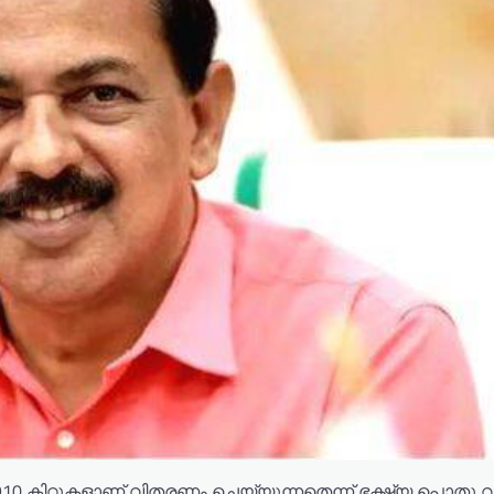
2,910 കിറ്റുകളാണ് വിതരണം ചെയ്യുന്നതെന്ന് ഭക്ഷ്യ പൊതു