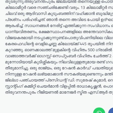
തുടരുന്നു.തിരുവനന്തപുരം ജില്ലയിൽ തന്നെയുള്ള പൊടി
കിലോമീറ്റർ വരെ സഞ്ചരിക്കേണ്ടി വരും. 13 കിലോമീറ്റർ സ
ചിലവ് ഒരു ആദിവാസി കുടുംബത്തിന് വഹിക്കാൻ ബുദ്ധിമ
പ്രശ്‌നം പരിഹരിച്ചത്. ഞാൻ തന്നെ അവിടെ പോയി ഉദ
ആരംഭിച്ച്, സാധനങ്ങൾ നേരിട്ട് എത്തിക്കുന്ന സംവിധാനം ഒ
ധാന്യവിതരണം, ക്ഷേമസ്ഥാപനങ്ങളിലെ അന്തേവാസികൾക്ക
വിജയകരമായി നടപ്പാക്കുന്നുണ്ട്.പൊതുവിപണിയിലെ വിലവർദ
കേരഫെഡിന്റെ വെളിച്ചെണ്ണ കിലോയ്ക്ക് 445 രൂപയിൽ നിന്ന്
കുറഞ്ഞു. ഓണക്കാലത്ത് മുളകിന്റെ വിഹിതം 500 ഗ്രാമിൽ ന
വാങ്ങാത്തവർക്ക് ഓഗസ്റ്റ്-സെപ്റ്റംബർ വിഹിതം ചേർത്
മുന്നോടിയായി കുടിശ്ശികയും നിലവിലുള്ളതുമായ രണ്ട്
തീരുമാനിച്ചു. ഒരു രാജ്യം, ഒരു റേഷൻ കാർഡ്’ പദ്ധതിയ
നിന്നുള്ള റേഷൻ ലഭ്യമാക്കാൻ സൗകര്യമുണ്ടെന്നും മന്ത
ജില്ലാ പഞ്ചായത്ത് പ്രസിഡന്റ് ഡി. സുരേഷ് കുമാർ, ഡെ
സ്റ്റാന്റിംഗ് കമ്മിറ്റി ചെയർമാൻ വിളപ്പിൽ രാധാകൃ
തിരുവനന്തപുരം റീജിയണൽ മാനേജർ സ്മിത എസ്.ആർ തുടങ