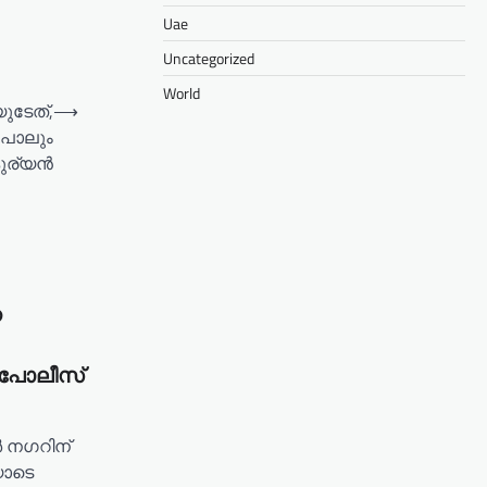
Uae
Uncategorized
World
ുടേത്,
⟶
 പോലും
ുര്യന്‍
െ
ൽ പോലീസ്
ർ നഗറിന്
യോടെ