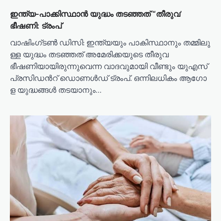
ഇ​ന്ത്യ​-പാക്കിസ്ഥാൻ യു​ദ്ധം ത​ട​ഞ്ഞത് “തീ​രു​വ’
ഭീഷണി: ട്രം​പ്
വാ​ഷിം​ഗ്ട​ൺ ഡി​സി: ഇ​ന്ത്യ​യും പാ​കി​സ്ഥാ​നും ത​മ്മി​ലു​
ള്ള യു​ദ്ധം ത​ട​ഞ്ഞത് അമേരിക്കയുടെ തീരുവ
ഭീഷണിയായിരുന്നുവെന്ന വാ​ദ​വു​മാ​യി വീ​ണ്ടും യു​എ​സ്
പ്ര​സി​ഡ​ന്‍റ് ഡൊ​ണ​ൾ​ഡ് ട്രം​പ്. ഒ​ന്നി​ല​ധി​കം ആ​ഗോ​
ള യു​ദ്ധ​ങ്ങ​ൾ ത​ട​യാ​നും…