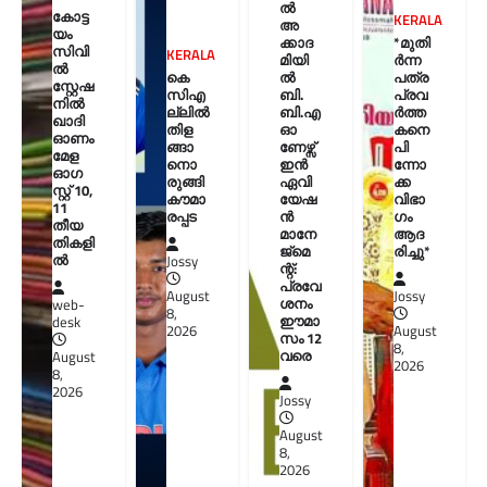
ൽ
കോട്ട
KERALA
അ
യം
ക്കാദ
*മുതി
സിവി
KERALA
മിയി
ർന്ന
ൽ
കെ
ൽ
പത്ര
സ്റ്റേഷ
സിഎ
ബി.
പ്രവ
നിൽ
ല്ലിൽ
ബി.എ
ർത്ത
ഖാദി
തിള
ഓ
കനെ
ഓണം
ങ്ങാ
ണേഴ്സ്
പി
മേള
നൊ
ഇൻ
ന്നോ
ഓഗ
രുങ്ങി
ഏവി
ക്ക
സ്റ്റ് 10,
കൗമാ
യേഷ
വിഭാ
11
രപ്പട
ൻ
ഗം
തീയ
മാനേ
ആദ
തികളി
ജ്മെ
രിച്ചു*
ല്‍
Jossy
ന്റ്:
പ്രവേ
August
Jossy
ശനം
web-
8,
ഈമാ
desk
2026
August
സം 12
8,
വരെ
August
2026
8,
2026
Jossy
August
8,
2026