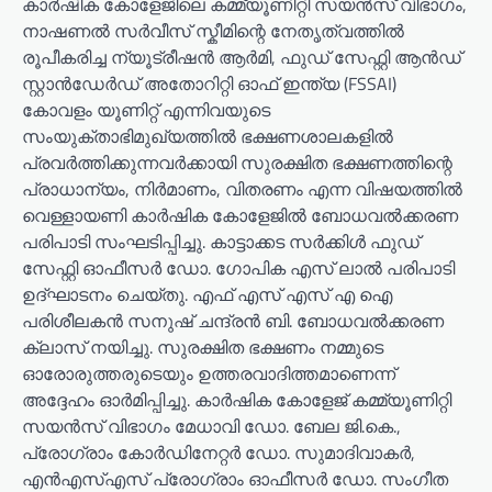
കാർഷിക കോളേജിലെ കമ്മ്യൂണിറ്റി സയൻസ് വിഭാഗം,
നാഷണൽ സർവീസ് സ്കീമിന്റെ നേതൃത്വത്തിൽ
രൂപീകരിച്ച ന്യൂട്രീഷൻ ആർമി, ഫുഡ് സേഫ്റ്റി ആൻഡ്
സ്റ്റാൻഡേർഡ് അതോറിറ്റി ഓഫ് ഇന്ത്യ (FSSAI)
കോവളം യൂണിറ്റ് എന്നിവയുടെ
സംയുക്താഭിമുഖ്യത്തിൽ ഭക്ഷണശാലകളിൽ
പ്രവർത്തിക്കുന്നവർക്കായി സുരക്ഷിത ഭക്ഷണത്തിന്റെ
പ്രാധാന്യം, നിർമാണം, വിതരണം എന്ന വിഷയത്തിൽ
വെള്ളായണി കാർഷിക കോളേജിൽ ബോധവൽക്കരണ
പരിപാടി സംഘടിപ്പിച്ചു. കാട്ടാക്കട സർക്കിൾ ഫുഡ്
സേഫ്റ്റി ഓഫീസർ ഡോ. ഗോപിക എസ് ലാൽ പരിപാടി
ഉദ്ഘാടനം ചെയ്തു. എഫ് എസ് എസ് എ ഐ
പരിശീലകൻ സനുഷ് ചന്ദ്രൻ ബി. ബോധവൽക്കരണ
ക്ലാസ് നയിച്ചു. സുരക്ഷിത ഭക്ഷണം നമ്മുടെ
ഓരോരുത്തരുടെയും ഉത്തരവാദിത്തമാണെന്ന്
അദ്ദേഹം ഓർമിപ്പിച്ചു. കാർഷിക കോളേജ് കമ്മ്യൂണിറ്റി
സയൻസ് വിഭാഗം മേധാവി ഡോ. ബേല ജി.കെ.,
പ്രോഗ്രാം കോർഡിനേറ്റർ ഡോ. സുമാദിവാകർ,
എൻഎസ്എസ് പ്രോഗ്രാം ഓഫീസർ ഡോ. സംഗീത