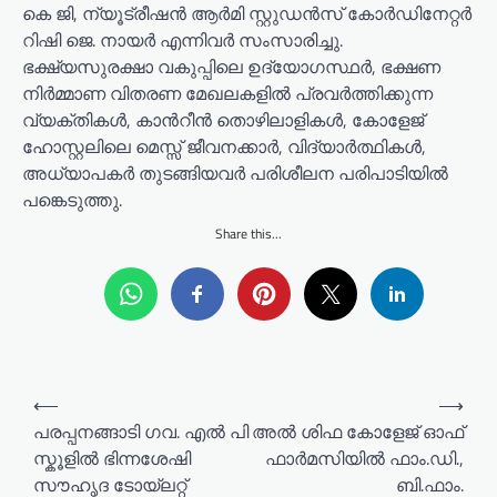
കെ ജി, ന്യൂട്രീഷൻ ആർമി സ്റ്റുഡൻസ് കോർഡിനേറ്റർ
റിഷി ജെ. നായർ എന്നിവർ സംസാരിച്ചു.
ഭക്ഷ്യസുരക്ഷാ വകുപ്പിലെ ഉദ്യോഗസ്ഥർ, ഭക്ഷണ
നിർമ്മാണ വിതരണ മേഖലകളിൽ പ്രവർത്തിക്കുന്ന
വ്യക്തികൾ, കാൻറീൻ തൊഴിലാളികൾ, കോളേജ്
ഹോസ്റ്റലിലെ മെസ്സ് ജീവനക്കാർ, വിദ്യാർത്ഥികൾ,
അധ്യാപകർ തുടങ്ങിയവർ പരിശീലന പരിപാടിയിൽ
പങ്കെടുത്തു.
Share this...
P
⟵
⟶
o
പരപ്പനങ്ങാടി ഗവ. എൽ പി
അൽ ശിഫ കോളേജ് ഓഫ്
സ്കൂളിൽ ഭിന്നശേഷി
ഫാർമസിയിൽ ഫാം.ഡി.,
s
സൗഹൃദ ടോയ്ലറ്റ്
ബി.ഫാം.