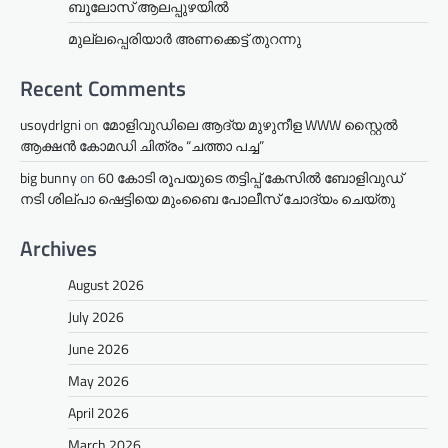
ബൂലോസ് ആലപ്പുഴയിൽ
മുല്ലപ്പെരിയാര്‍ അണക്കെട്ട് തുറന്നു
Recent Comments
usoydrlgni
on
മോളിവുഡിലെ ആദ്യ മുഴുനീള WWW സ്റ്റൈൽ
ആക്ഷൻ കോമഡി ചിത്രം “ചത്താ പച്ച”
big bunny
on
60 കോടി രൂപയുടെ തട്ടിപ്പ് കേസിൽ ബോളിവുഡ്
നടി ശില്പാ ഷെട്ടിയെ മുംബൈ പോലീസ് ചോദ്യം ചെയ്തു
Archives
August 2026
July 2026
June 2026
May 2026
April 2026
March 2026