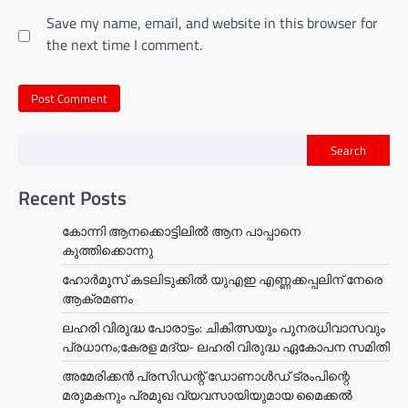
Save my name, email, and website in this browser for
the next time I comment.
Search
Recent Posts
കോന്നി ആനക്കൊട്ടിലിൽ ആന പാപ്പാനെ
കുത്തിക്കൊന്നു
ഹോർമൂസ് കടലിടുക്കിൽ യുഎഇ എണ്ണക്കപ്പലിന് നേരെ
ആക്രമണം
ലഹരി വിരുദ്ധ പോരാട്ടം: ചികിത്സയും പുനരധിവാസവും
പ്രധാനം;കേരള മദ്യ- ലഹരി വിരുദ്ധ ഏകോപന സമിതി
അമേരിക്കൻ പ്രസിഡന്റ് ഡോണാൾഡ് ട്രംപിന്റെ
മരുമകനും പ്രമുഖ വ്യവസായിയുമായ മൈക്കൽ