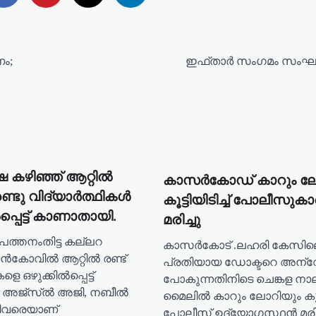
ം;
ഇഫ്താർ സംഗമം സംഘടിപ്
ഷ കഴിഞ്ഞ് ആറ്റിൽ
കാസർകോഡ് കാറും ലോ
ണ്ടു വിദ്യാർത്ഥികൾ
കൂട്ടിയിടിച്ച് പോലീസു
്പെട്ട് കാണാതായി.
മരിച്ചു
.പത്തനംതിട്ട കല്ലറ
കാസർകോട് .ലഹരി കേസില
ൻകോവിൽ ആറ്റിൽ രണ്ട്
പ്രതിയായ ഡോക്ടറെ അന്വേ
െ ഒഴുക്കിൽപ്പെട്ട്
പോകുന്നതിനിടെ ചെങ്കള നാ
 അജ്‌സ്ൽ അജി, നബീൽ
മൈലിൽ കാറും ലോറിയും കൂട്ടി
നിവരെയാണ്
പോലീസ് ഉദ്യോഗസ്ഥൻ മരിച്