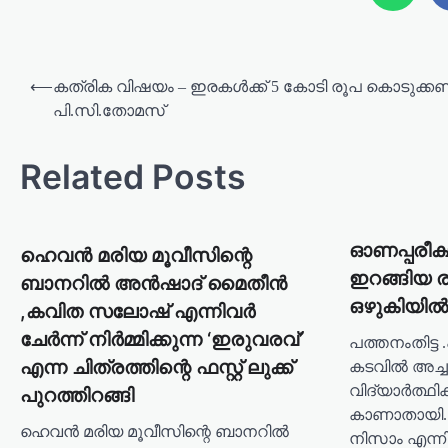
P
⟵
കത്രിക വിഷയം – ഇരകൾക്ക് 5 കോടി രൂപ കൊടുക്കണ
o
പി.സി.തോമസ്
s
Related Posts
t
n
a
ഓണപ്പരീക്
ഹെവൻ മരിയ മൂവീസിന്റെ
v
ഇറങ്ങിയ ര
ബാനറിൽ അൻഷാദ് മൈതീൻ
i
ഒഴുകിയിൽപ
,കവിത സലോഷ് എന്നിവർ
g
ചേർന്ന് നിർമ്മിക്കുന്ന ‘ഇരുവരവ്’
പത്തനംതിട്ട 
a
എന്ന ചിത്രത്തിന്റെ ഫസ്റ്റ് ലുക്ക്
കടവിൽ അച്ച
t
വിദ്യാർത്ഥികള
പുറത്തിറങ്ങി
കാണാതായി.
i
ഹെവൻ മരിയ മൂവീസിന്റെ ബാനറിൽ
നിസാം എന്