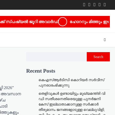
Twitter
Facebook
LinkedIn
Instagra
youtu
്പഷ്യൽ ജൂറി അവാർഡ്
ഹോററും മിത്തും ഇഴചേർന്ന ധ്യാ
Search
Recent Posts
കെഎസ്ആർടിസി കൊറിയർ സര്‍വീസ്
പുനരാരംഭിക്കുന്നു
 2026”
തെളിവുകൾ ഉണ്ടായിട്ടും മുഖ്യമന്ത്രി വി
ിലെ അവസാന
ഡി സതീശനെതിരെയുള്ള പുനർജനി
ഴ്ച
കേസ് ഇല്ലാതാക്കാനുള്ള സർക്കാർ
പാടി
തീരുമാനം ജനങ്ങളോടുള്ള വെല്ലുവിളി;
ിത്തുകളും