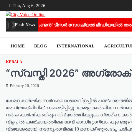
Skip
Thu, Aug 6, 2026
to
content
‘കണ്ടൻ’ ടീസർ സോഷ്യൽ മീഡിയയിൽ തരംഗമാകുന്ന
Flash News
HOME
BLOG
INTERNATIONAL
AGRICULT
KERALA
“സ്വസ്തി 2026” അഗ്രോക്ലി
February 26, 2026
കേരള കാർഷിക സർവകലാശാലവിളപ്പിൽ പഞ്ചായത്തിൽ കർഷ
അഗ്രോക്ലിനിക് സംഘടിപ്പിച്ചു. കേരള കാർഷിക സ
വർഷ കാർഷിക ബിരുദ വിദ്യാർത്ഥികളുടെ ഗ്രാമീണ കാർഷിക
വിളപ്പിൽ പഞ്ചായത്തിലെ ദേവി ഓഡിറ്റോറിയം, കുണ്ട
വിജയകരമായി നടന്നു.രാവിലെ 10 മണിക്ക് ആരംഭിച്ച പരിപാ