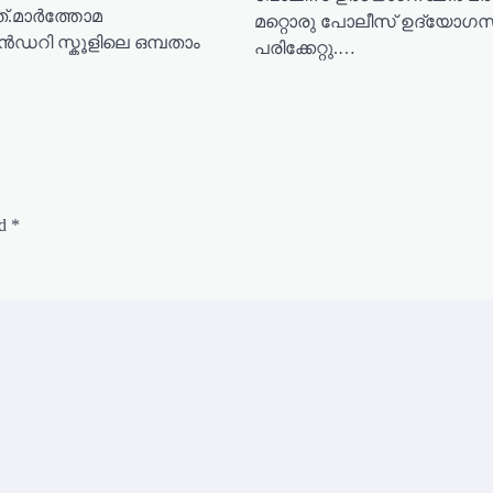
.മാർത്തോമ
മറ്റൊരു പോലീസ് ഉദ്യോഗസ
റി സ്കൂളിലെ ഒമ്പതാം
പരിക്കേറ്റു.…
ed
*