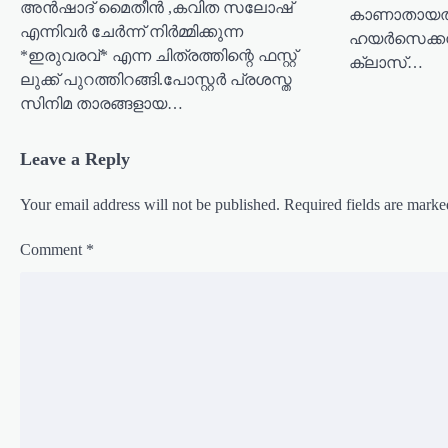
o
അൻഷാദ് മൈതീൻ ,കവിത സലോഷ്
കാണാതായത്
n
എന്നിവർ ചേർന്ന് നിർമ്മിക്കുന്ന
ഹയർസെക്കൻഡ
*ഇരുവരവ്* എന്ന ചിത്രത്തിന്റെ ഫസ്റ്റ്
ക്ലാസ്…
ലുക്ക് പുറത്തിറങ്ങി.പോസ്റ്റർ പ്രശസ്ത
സിനിമ താരങ്ങളായ…
Leave a Reply
Your email address will not be published.
Required fields are mark
Comment
*