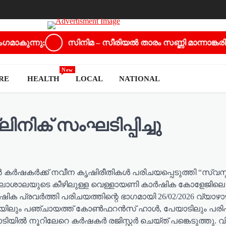
ു;
സിനിമ – സീരിയൽ താരം സണ്ണി മാന്നാങ്കരിക്ക് സ
New
URE
HEALTH
LOCAL
NATIONAL
നിക് സംഘടിപ്പിച്ചു
കർക്ക് നവീന കൃഷിരീതികൾ പരിചയപ്പെടുത്തി “സ്വസ്തി
ർവകലാശാലയുടെ കീഴിലുള്ള വെള്ളായണി കാർഷിക കോളേജ
 പ്രവർത്തി പരിചയത്തിന്റെ ഭാഗമായി 26/02/2026 വ്യാഴാ
മൂഴിയിലും പഞ്ചായത്ത് കോൺഫറൻസ് ഹാൾ, പേയാടിലും പരി
ടിയിൽ നൂറിലേറെ കർഷകർ രജിസ്റ്റർ ചെയ്ത് പങ്കെടുത്തു. വ