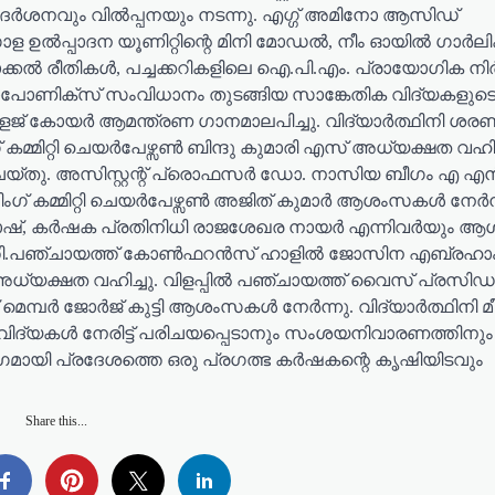
രദർശനവും വിൽപ്പനയും നടന്നു. എഗ്ഗ് അമിനോ ആസിഡ്
 ഉൽപ്പാദന യൂണിറ്റിന്റെ മിനി മോഡൽ, നീം ഓയിൽ ഗാർലി
ൽ രീതികൾ, പച്ചക്കറികളിലെ ഐ.പി.എം. പ്രായോഗിക നി
്വാപോണിക്സ് സംവിധാനം തുടങ്ങിയ സാങ്കേതിക വിദ്യകളുട
േജ് കോയർ ആമന്ത്രണ ഗാനമാലപിച്ചു. വിദ്യാർത്ഥിനി ശര
മ്മിറ്റി ചെയർപേഴ്സൺ ബിന്ദു കുമാരി എസ് അധ്യക്ഷത വഹിച്
ചെയ്തു. അസിസ്റ്റന്റ് പ്രൊഫസർ ഡോ. നാസിയ ബീഗം എ എൻ
ംഗ് കമ്മിറ്റി ചെയർപേഴ്സൺ അജിത് കുമാർ ആശംസകൾ നേർന്
സുഭാഷ്, കർഷക പ്രതിനിധി രാജശേഖര നായർ എന്നിവർയും
ഖപ്പെടുത്തി.പഞ്ചായത്ത് കോൺഫറൻസ് ഹാളിൽ ജോസിന എബ്രഹാ
യക്ഷത വഹിച്ചു. വിളപ്പിൽ പഞ്ചായത്ത് വൈസ് പ്രസിഡന്
മെമ്പർ ജോർജ് കുട്ടി ആശംസകൾ നേർന്നു. വിദ്യാർത്ഥിനി മീ
 വിദ്യകൾ നേരിട്ട് പരിചയപ്പെടാനും സംശയനിവാരണത്തിനും
ായി പ്രദേശത്തെ ഒരു പ്രഗത്ഭ കർഷകന്റെ കൃഷിയിടവും
Share this...