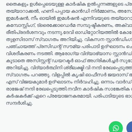
തൈകളും ഉൾപ്പെടെയുള്ള കാർഷിക ഉൽപ്പന്നങ്ങളുടെ പ്
തയ്യാറാക്കൽ, ഹണി പപ്പായ കാൻഡി നിർമ്മാണം, അസോള
ഇമൾഷൻ, നീം ഓയിൽ ഇമൾഷൻ എന്നിവയുടെ തയ്യാറാക്ക
കമ്പോസ്റ്റിംഗ്, ട്രൈക്കോഡെർമ സമ്പുഷ്ടീകരണം, അക
രീതിപ്രദർശനവും നടന്നു.ദേവി ഓഡിറ്റോറിയത്തിൽ കോള
തുളസിദാസ് സ്വാഗതം അറിയിച്ചു. വികസന സ്റ്റാൻഡിംഗ് ക
പഞ്ചായത്ത് പ്രസിഡന്റ് സൗമ്യ പരിപാടി ഉദ്ഘാടനം 
വിശദീകരണം നടത്തി. ആരോഗ്യ വിദ്യാഭ്യാസ സ്റ്റാൻഡി
കൂടാതെ അസിസ്റ്റന്റ് ഡയറക്ടർ ഓഫ് അഗ്രികൾച്ചർ 
അറിയിച്ചു. വിദ്യാർത്ഥിനി ശ്രീലക്ഷ്മി വി നന്ദി രേ
സ്വാഗതം പറഞ്ഞു. വിളപ്പിൽ കൃഷി ഓഫീസർ ജയദാസ് അധ്
എസ് വിജയകുമാർ ഉദ്ഘാടനം നിർവഹിച്ചു. ഒന്നാം വാർഡ് 
രാജേഷ് നന്ദി രേഖപ്പെടുത്തി.നവീന കാർഷിക സാങ്കേതിക
കർഷകർക്ക് ഏറെ പ്രയോജനകരമായി. പരിപാടിയുടെ ഭാഗമ
സന്ദർശിച്ചു.