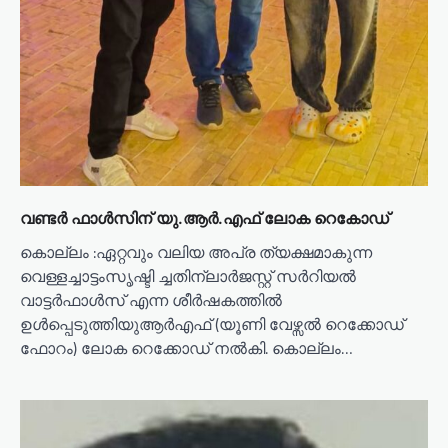
വണ്ടർ ഫാൾസിന് യു.ആർ.എഫ് ലോക റെകോഡ്
കൊല്ലം :ഏറ്റവും വലിയ അപ്ര ത്യക്ഷമാകുന്ന
വെള്ളച്ചാട്ടംസൃഷ്ടി ച്ചതിന്ലാർജസ്റ്റ് സർറിയൽ
വാട്ടർഫാൾസ് എന്ന ശീർഷകത്തിൽ
ഉൾപ്പെടുത്തിയുആർഎഫ് (യൂണി വേഴ്സ‌ൽ റെക്കോഡ്
ഫോറം) ലോക റെക്കോഡ് നൽകി. കൊല്ലം…