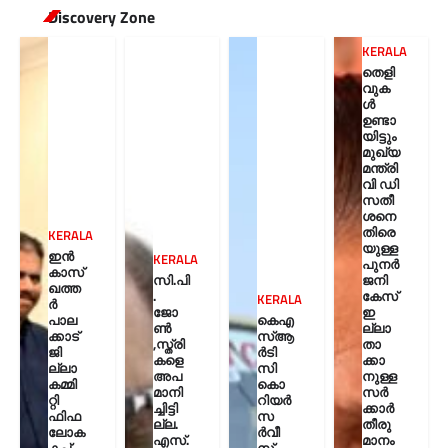
Discovery Zone
KERALA
തെളി
വുക
ൾ
ഉണ്ടാ
യിട്ടും
മുഖ്യ
മന്ത്രി
വി ഡി
സതീ
ശനെ
തിരെ
KERALA
യുള്ള
ഇൻ
KERALA
പുനർ
കാസ്
സി.പി
ജനി
ഖത്ത
.
കേസ്
KERALA
ർ
ജോ
ഇ
പാല
കെഎ
ൺ
ല്ലാ
ക്കാട്
സ്ആ
,സ്ത്രി
താ
ജി
ർടി
കളെ
ക്കാ
ല്ലാ
സി
അപ
നുള്ള
കമ്മി
കൊ
മാനി
സർ
റ്റി
റിയർ
ച്ചിട്ടി
ക്കാർ
ഫിഫ
സ
ല്ല.
തീരു
ലോക
ര്‍വീ
എസ്.
മാനം