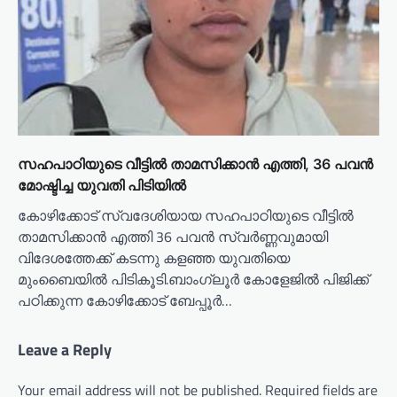
സഹപാഠിയുടെ വീട്ടിൽ താമസിക്കാൻ എത്തി, 36 പവൻ
മോഷ്ടിച്ച യുവതി പിടിയിൽ
കോഴിക്കോട് സ്വദേശിയായ സഹപാഠിയുടെ വീട്ടിൽ
താമസിക്കാൻ എത്തി 36 പവൻ സ്വർണ്ണവുമായി
വിദേശത്തേക്ക് കടന്നു കളഞ്ഞ യുവതിയെ
മുംബൈയിൽ പിടികൂടി.ബാംഗ്ലൂർ കോളേജിൽ പിജിക്ക്
പഠിക്കുന്ന കോഴിക്കോട് ബേപ്പൂർ…
Leave a Reply
Your email address will not be published.
Required fields are