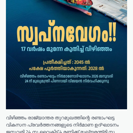
വിഴിഞ്ഞം രാജ്യാന്തര തുറമുഖത്തിന്റെ രണ്ടാംഘട്ട
വികസന പ്രവർത്തനങ്ങളുടെ നിർമാണ ഉദ്ഘാടനം
ജനുവരി 24 നു വൈകിട്ട് 4 മണിക്ക് മുഖ്യമന്ത്രി സ.