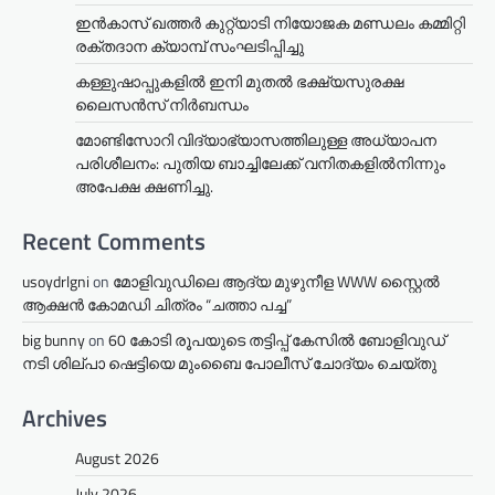
ഇൻകാസ് ഖത്തർ കുറ്റ്യാടി നിയോജക മണ്ഡലം കമ്മിറ്റി
രക്തദാന ക്യാമ്പ് സംഘടിപ്പിച്ചു
കള്ളുഷാപ്പുകളിൽ ഇനി മുതൽ ഭക്ഷ്യസുരക്ഷ
ലൈസൻസ് നിർബന്ധം
മോണ്ടിസോറി വിദ്യാഭ്യാസത്തിലുള്ള അധ്യാപന
പരിശീലനം: പുതിയ ബാച്ചിലേക്ക് വനിതകളിൽനിന്നും
അപേക്ഷ ക്ഷണിച്ചു.
Recent Comments
usoydrlgni
on
മോളിവുഡിലെ ആദ്യ മുഴുനീള WWW സ്റ്റൈൽ
ആക്ഷൻ കോമഡി ചിത്രം “ചത്താ പച്ച”
big bunny
on
60 കോടി രൂപയുടെ തട്ടിപ്പ് കേസിൽ ബോളിവുഡ്
നടി ശില്പാ ഷെട്ടിയെ മുംബൈ പോലീസ് ചോദ്യം ചെയ്തു
Archives
August 2026
July 2026