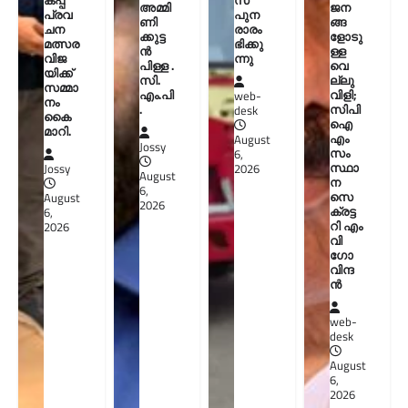
കപ്പ്
സ്
അമ്മി
ജന
പ്രവ
പുന
ണി
ങ്ങ
ചന
രാരം
ക്കുട്ട
ളോടു
മത്സര
ഭിക്കു
ൻ
ള്ള
വിജ
ന്നു
പിള്ള .
വെ
യിക്ക്
സി.
ല്ലു
സമ്മാ
എം.പി
വിളി;
web-
നം
.
സിപി
desk
കൈ
ഐ
മാറി.
എം
August
Jossy
സം
6,
സ്ഥാ
Jossy
2026
August
ന
6,
സെ
August
2026
ക്രട്ട
6,
റി എം
2026
വി
ഗോ
വിന്ദ
ൻ
web-
desk
August
6,
2026