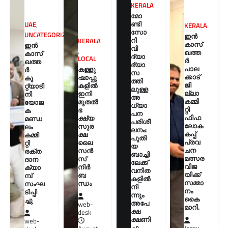
KERALA
മോ
ണ്ടി
UAE
,
KERALA
സോ
UNCATEGORIZED
ഇൻ
റി
KERALA
കാസ്
ഇൻ
വി
,
ഖത്ത
കാസ്
ദ്യാ
LOCAL
ർ
ഖത്ത
ഭ്യാ
പാല
കള്ളു
ർ
സ
ക്കാട്
ഷാപ്പു
കു
ത്തി
ജി
കളിൽ
റ്റ്യാടി
ലുള്ള
ല്ലാ
ഇനി
നി
അ
കമ്മി
മുതൽ
യോജ
ധ്യാ
റ്റി
ഭ
ക
പന
ഫിഫ
ക്ഷ്യ
മണ്ഡ
പരിശീ
ലോക
സുര
ലം
ലനം:
കപ്പ്
ക്ഷ
കമ്മി
പുതി
പ്രവ
ലൈ
റ്റി
യ
ചന
സൻ
രക്ത
ബാച്ചി
മത്സര
സ്
ദാന
ലേക്ക്
വിജ
നിർ
ക്യാ
വനിത
യിക്ക്
ബ
മ്പ്
കളിൽ
സമ്മാ
ന്ധം
സംഘ
നി
നം
ടിപ്പി
ന്നും
കൈ
ച്ചു
അപേ
web-
മാറി.
ക്ഷ
desk
ക്ഷണി
web-
ച്ചു.