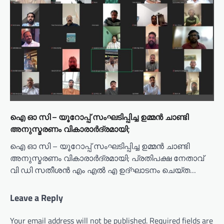
ഐ ഓ സി – യൂറോപ്പ് സംഘടിപ്പിച്ച ഉമ്മൻ ചാണ്ടി
അനുസ്മരണം വികാരാർദ്രമായി;
ഐ ഓ സി – യൂറോപ്പ് സംഘടിപ്പിച്ച ഉമ്മൻ ചാണ്ടി
അനുസ്മരണം വികാരാർദ്രമായി; പ്രതിപക്ഷ നേതാവ്
വി ഡി സതീശൻ എം എൽ എ ഉദ്ഘാടനം ചെയ്ത…
Leave a Reply
Your email address will not be published.
Required fields are