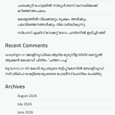
ചാലക്കുടി പോട്ടയിൽ സ്‌കൂൾ ബസ് കനാലിലേക്ക്
മറിഞ്ഞ് അപകടം
കേരളത്തില്‍ വിലക്കയറ്റം രൂക്ഷം: അരിക്കും
പലവ്യഞ്ജനങ്ങള്‍ക്കും വില വർദ്ധികുന്നു
സ്‌പേസ് എക്‌സ് റോക്കറ്റ് ഭാഗം ചന്ദ്രനില്‍ ഇടിച്ചിറങ്ങി
Recent Comments
usoydrlgni
on
മോളിവുഡിലെ ആദ്യ മുഴുനീള WWW സ്റ്റൈൽ
ആക്ഷൻ കോമഡി ചിത്രം “ചത്താ പച്ച”
big bunny
on
60 കോടി രൂപയുടെ തട്ടിപ്പ് കേസിൽ ബോളിവുഡ്
നടി ശില്പാ ഷെട്ടിയെ മുംബൈ പോലീസ് ചോദ്യം ചെയ്തു
Archives
August 2026
July 2026
June 2026