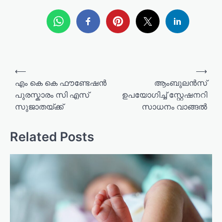
P
⟵
⟶
o
എം കെ കെ ഫൗണ്ടേഷൻ
ആംബുലൻസ്
പുരസ്കാരം സി എസ്
ഉപയോഗിച്ച് സ്റ്റേഷനറി
s
സുജാതയ്ക്ക്
സാധനം വാങ്ങൽ
t
n
Related Posts
a
v
i
g
a
t