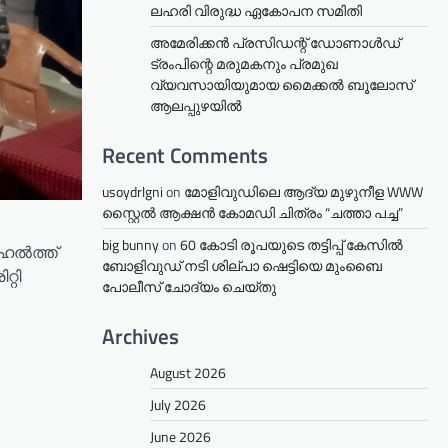
ലഹരി വിരുദ്ധ ഏകോപന സമിതി
അമേരിക്കൻ പ്രസിഡന്റ് ഡോണാൾഡ്
ട്രംപിന്റെ മരുമകനും പ്രമുഖ
വ്യവസായിയുമായ മൈക്കൽ ബൂലോസ്
ആലപ്പുഴയിൽ
Recent Comments
usoydrlgni
on
മോളിവുഡിലെ ആദ്യ മുഴുനീള WWW
സ്റ്റൈൽ ആക്ഷൻ കോമഡി ചിത്രം “ചത്താ പച്ച”
big bunny
on
60 കോടി രൂപയുടെ തട്ടിപ്പ് കേസിൽ
ഹെൽത്ത്
ബോളിവുഡ് നടി ശില്പാ ഷെട്ടിയെ മുംബൈ
്റി
പോലീസ് ചോദ്യം ചെയ്തു
Archives
August 2026
July 2026
June 2026