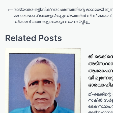
P
⟵
രാജ്യന്തര ഒളിമ്പിക് വരാചരണത്തിന്റെ ഭാഗമായി ജൂൺ
o
മഹാരാജാസ് കോളേജ് സ്റ്റേഡിയത്തിൽ നിന്ന് മറൈൻ
ഡ്രൈവ് വരെ കൂട്ടായോട്ടo സംഘടിപ്പിച്ചു
s
t
Related Posts
n
a
v
ജി ടെക് 
i
അടിസ്ഥാ
g
ആരോപണം;
a
യി മുന്നോട
t
ഭാരവാഹി
i
ജി-ടെക്കിന്റ
o
സ്‌കിൽ സർട
ടെക് സ്ഥാപ
n
അടിസ്ഥാന