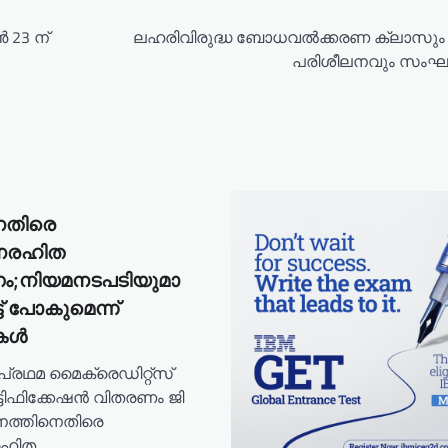
 23 ന്
ലഹരിവിരുദ്ധ ബോധവൽക്കരണ ക്ലാസു
പരിശീലനവും സംഘടിപ്
നെതിരെ
നരഹിത
നിയമനടപടിയുമാ
്ട് പോകുമെന്ന്
കൾ
െ പ്രഥമ മൈക്രെഡിറ്റ്സ്
്ടിഫിക്കേഷൻ വിതരണം ജി
നത്തിനെതിരെ
രഹിത