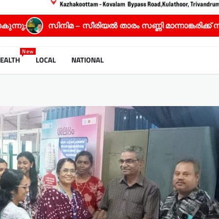
 – സീരിയൽ താരം സണ്ണി മാന്നാങ്കരിക്ക് സ്പഷ്യൽ ജൂറി 
New
EALTH
LOCAL
NATIONAL