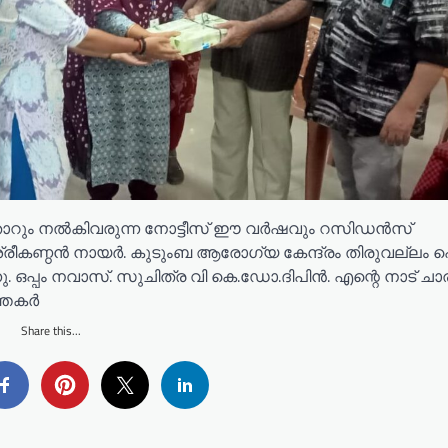
തോറും നൽകിവരുന്ന നോട്ടീസ് ഈ വർഷവും റസിഡൻസ്
ശ്രീകണ്ഠൻ നായർ. കുടുംബ ആരോഗ്യ കേന്ദ്രം തിരുവല്ലം 
പ്പം നവാസ്. സുചിത്ര വി കെ.ഡോ.ദിപിൻ. എന്റെ നാട് ചാരിറ
്തകർ
Share this...