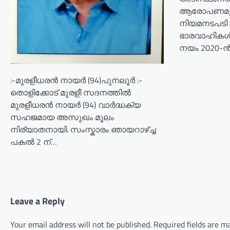
ആരോപണമുന്
നിയമനടപടി സ്
ഭാരവാഹികൾ.
നയം 2020-ൻ
:-മുരളീധരൻ നായർ (94)പുനലൂർ :-
തൊളിക്കോട് മുരളീ സദനത്തിൽ
മുരളീധരൻ നായർ (94) വാർദ്ധക്യ
സഹജമായ അസുഖം മൂലം
നിര്യാതനായി. സംസ്കാരം ഞായറാഴ്ച്ച
പകൽ 2 ന്…
Leave a Reply
Your email address will not be published.
Required fields are 