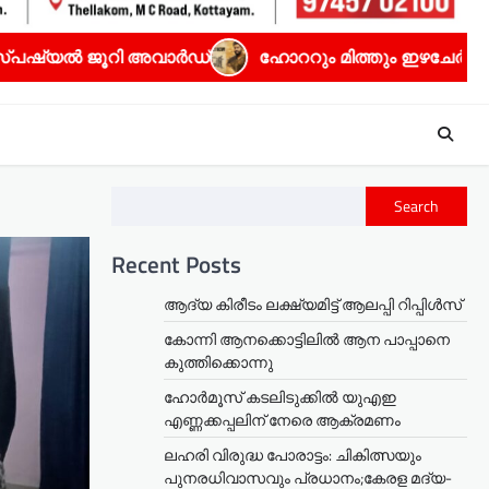
അവാർഡ്
ഹോററും മിത്തും ഇഴചേർന്ന ധ്യാൻ ശ്രീനിവാസൻ
Search
Recent Posts
ആദ്യ കിരീടം ലക്ഷ്യമിട്ട് ആലപ്പി റിപ്പിൾസ്
കോന്നി ആനക്കൊട്ടിലിൽ ആന പാപ്പാനെ
കുത്തിക്കൊന്നു
ഹോർമൂസ് കടലിടുക്കിൽ യുഎഇ
എണ്ണക്കപ്പലിന് നേരെ ആക്രമണം
ലഹരി വിരുദ്ധ പോരാട്ടം: ചികിത്സയും
പുനരധിവാസവും പ്രധാനം;കേരള മദ്യ-