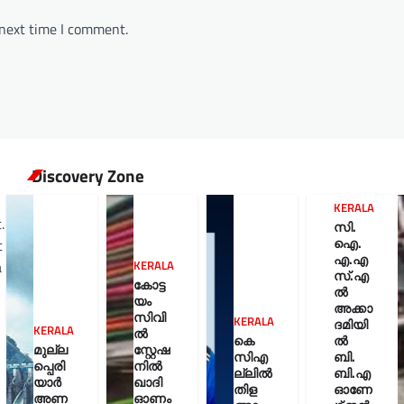
 next time I comment.
Discovery Zone
KERALA
.
സി.
ഐ.
t
എ.എ
a
KERALA
സ്.എ
കോട്ട
ൽ
യം
അക്കാ
സിവി
KERALA
ദമിയി
KERALA
ൽ
കെ
ൽ
മുല്ല
സ്റ്റേഷ
സിഎ
ബി.
പ്പെരി
നിൽ
ല്ലിൽ
ബി.എ
യാര്‍
ഖാദി
തിള
ഓണേ
അണ
ഓണം
KERALA
UNCATEGORIZED