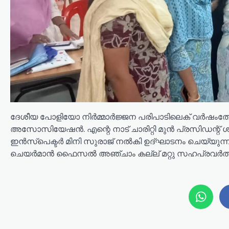
ദേശീയ പോളിയോ നിർമ്മാർജ്ജന പരിപാടിലെക് വർഷം
അസോസിയേഷൻ. എന്റെ നാട് ചാരിറ്റി മുൻ പ്രസിഡന്റ് 
ഇൻസ്പെക്ടർ മിനി സുരാജ് നൽകി ഉദ്ഘാടനം ചെയ്യുന്നു. ഒ
ചെയർമാൻ ഫൈസൽ അഞ്ചാം കല്ല് മറ്റു സഹപ്രവർത