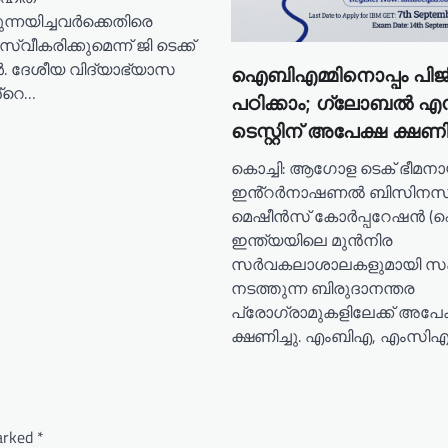
നയിച്ചവർക്കെതിരെ
വീകരിക്കുമെന്ന് ജി ടെക്ക്
 ദേശീയ വിദ്യാഭ്യാസ
ഐബിഎമ്മിനൊപ്പം പിജ
്റെ…
പഠിക്കാം; ഗ്ലോബൽ എ
ടെസ്റ്റിന് അപേക്ഷ ക്ഷണിച
കൊച്ചി: ആഗോള ടെക് ഭീമന
ഇൻ്റർനാഷണൽ ബിസിനസ
മെഷീൻസ് കോർപ്പറേഷൻ 
ഇന്ത്യയിലെ മുൻനിര
സർവകലാശാലകളുമായി സഹക
നടത്തുന്ന ബിരുദാനന്തര
പ്രോഗ്രാമുകളിലേക്ക് അപേക
ക്ഷണിച്ചു. എംബിഎ, എംസിഎ
marked
*