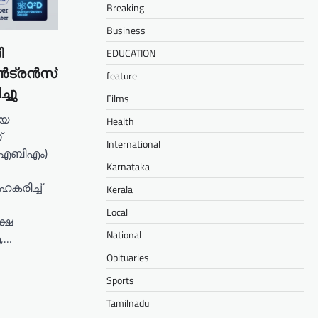
Breaking
Business
ി
EDUCATION
ൻട്രൻസ്
feature
്ചു
Films
ായ
Health
്
International
(ഐബിഎം)
Karnataka
രിച്ച്
Kerala
Local
്ഷ
National
,…
Obituaries
Sports
Tamilnadu