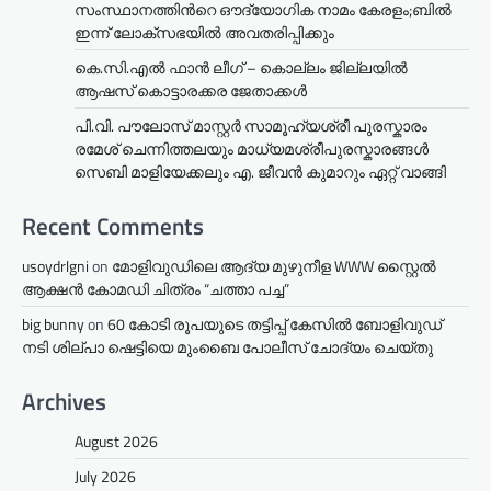
സംസ്ഥാനത്തിന്‍റെ ഔദ്യോഗിക നാമം കേരളം;ബില്‍
ഇന്ന് ലോക്സഭയില്‍ അവതരിപ്പിക്കും
കെ.സി.എൽ ഫാൻ ലീഗ് – കൊല്ലം ജില്ലയിൽ
ആഷസ് കൊട്ടാരക്കര ജേതാക്കൾ
പി.വി. പൗലോസ് മാസ്റ്റർ സാമൂഹ്യശ്രീ പുരസ്കാരം
രമേശ് ചെന്നിത്തലയും മാധ്യമശ്രീപുരസ്കാരങ്ങൾ
സെബി മാളിയേക്കലും എ. ജീവൻ കുമാറും ഏറ്റ് വാങ്ങി
Recent Comments
usoydrlgni
on
മോളിവുഡിലെ ആദ്യ മുഴുനീള WWW സ്റ്റൈൽ
ആക്ഷൻ കോമഡി ചിത്രം “ചത്താ പച്ച”
big bunny
on
60 കോടി രൂപയുടെ തട്ടിപ്പ് കേസിൽ ബോളിവുഡ്
നടി ശില്പാ ഷെട്ടിയെ മുംബൈ പോലീസ് ചോദ്യം ചെയ്തു
Archives
August 2026
July 2026