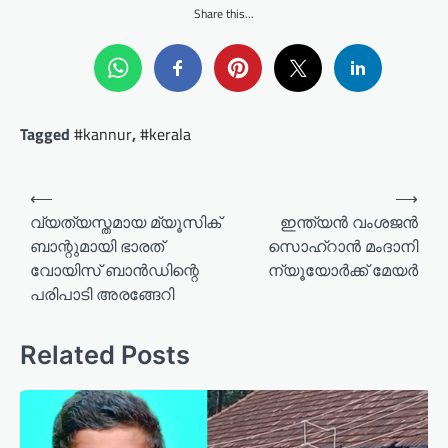
Share this...
Tagged
#kannur
,
#kerala
P
⟵
⟶
o
വ്യത്യസ്തമായ മ്യൂസിക്
ഇന്ത്യന്‍ വംശജൻ
ബാന്റുമായി ഭാരത്
സൊഹ്‌റാന്‍ മംദാനി
s
വോയിസ് ബാൻഡിന്റെ
ന്യൂയോർക്ക് മേയർ
t
പരിപാടി അരങ്ങേറി
n
a
Related Posts
v
i
g