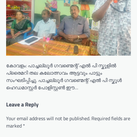
കോവളം: പാച്ചല്ലൂർ ഗവണ്മെന്റ് എൽ പി സ്കൂളിൽ
പ്രൈമറി തല കലോത്സവം ആട്ടവും പാട്ടും
സംഘടിപ്പിച്ചു. പാച്ചല്ലൂർ ഗവണ്മെന്റ് എൽ പി സ്കൂൾ
ഹെഡമാസ്റ്റർ പോളിസ്റ്റൺ ഈ…
Leave a Reply
Your email address will not be published.
Required fields are
marked
*