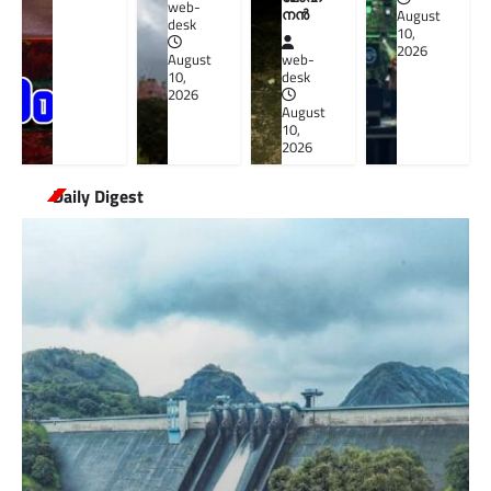
web-
നൻ
August
desk
10,
2026
August
web-
10,
desk
2026
August
10,
2026
Daily Digest