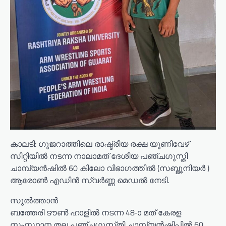
കാലടി: ഗുജറാത്തിലെ രാഷ്ട്രീയ രക്ഷ യൂണിവേഴ്
സിറ്റിയിൽ നടന്ന നാലാമത് ദേശീയ പഞ്ചഗുസ്തി
ചാമ്പ്യൻഷിൽ 60 കിലോ വിഭാഗത്തിൽ (സബ്ജൂനിയർ )
ആരോൺ എഡിൻ സ്വർണ്ണ മെഡൽ നേടി.
സുൽത്താൻ
ബത്തേരി ടൗൺ ഹാളിൽ നടന്ന 48-ാ മത് കേരള
സംസ്ഥാന തല പഞ്ചഗുസ്‌തി ചാമ്പ്യൻഷിപ്പിൽ 60