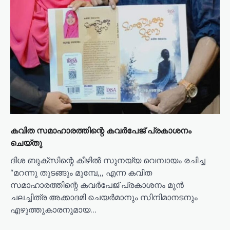
കവിത സമാഹാരത്തിന്റെ കവർപേജ് പ്രകാശനം
ചെയ്തു
ദിശ ബുക്സിന്റെ കീഴിൽ സുനയ്യ വെമ്പായം രചിച്ച
“മറന്നു തുടങ്ങും മുമ്പേ,,, എന്ന കവിത
സമാഹാരത്തിന്റെ കവർപേജ് പ്രകാശനം മുൻ
ചലച്ചിത്ര അക്കാദമി ചെയർമാനും സിനിമാനടനും
എഴുത്തുകാരനുമായ…