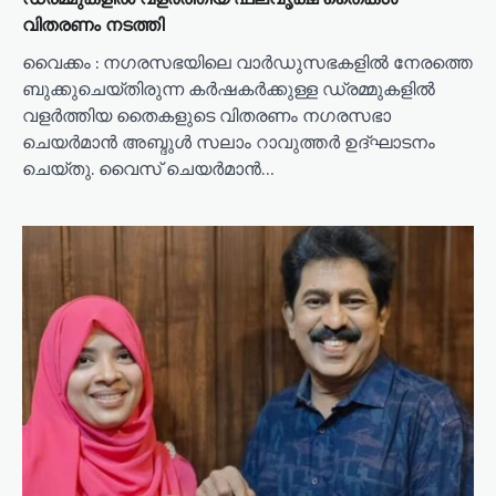
n
വിതരണം നടത്തി
വൈക്കം : നഗരസഭയിലെ വാർഡുസഭകളിൽ നേരത്തെ
ബുക്കുചെയ്തിരുന്ന കർഷകർക്കുള്ള ഡ്രമ്മുകളിൽ
വളർത്തിയ തൈകളുടെ വിതരണം നഗരസഭാ
ചെയർമാൻ അബ്ദുൾ സലാം റാവുത്തർ ഉദ്ഘാടനം
ചെയ്തു. വൈസ് ചെയർമാൻ…