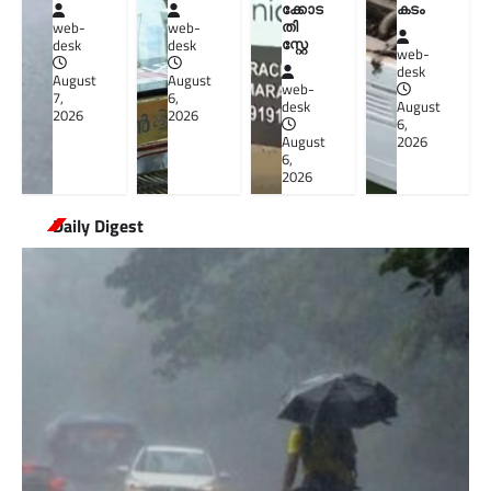
ക്കോട
കടം
തി
web-
web-
സ്റ്റേ
desk
desk
web-
desk
August
August
web-
7,
6,
desk
August
2026
2026
6,
August
2026
6,
2026
Daily Digest