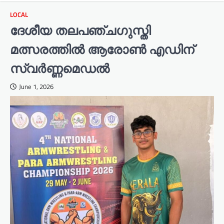
LOCAL
ദേശീയ തലപഞ്ചഗുസ്തി
മത്സരത്തിൽ ആരോൺ എഡിന്
സ്വർണ്ണമെഡൽ
June 1, 2026