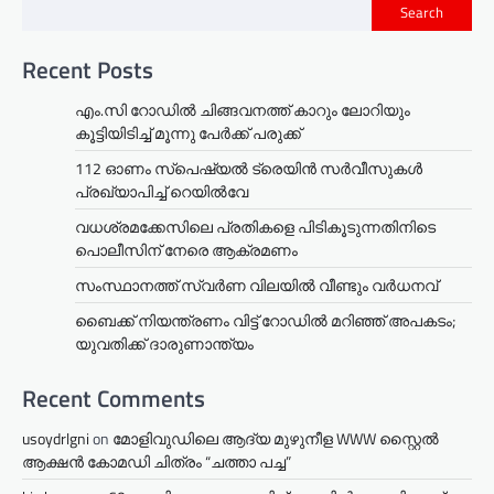
Search
Recent Posts
എം.സി റോഡിൽ ചിങ്ങവനത്ത് കാറും ലോറിയും
കൂട്ടിയിടിച്ച് മൂന്നു പേർക്ക് പരുക്ക്
112 ഓണം സ്പെഷ്യൽ ട്രെയിൻ സർവീസുകൾ
പ്രഖ്യാപിച്ച് റെയിൽവേ
വധശ്രമക്കേസിലെ പ്രതികളെ പിടികൂടുന്നതിനിടെ
പൊലീസിന് നേരെ ആക്രമണം
സംസ്ഥാനത്ത് സ്വർണ വിലയിൽ വീണ്ടും വർധനവ്
ബൈക്ക് നിയന്ത്രണം വിട്ട് റോഡില്‍ മറിഞ്ഞ് അപകടം;
യുവതിക്ക് ദാരുണാന്ത്യം
Recent Comments
usoydrlgni
on
മോളിവുഡിലെ ആദ്യ മുഴുനീള WWW സ്റ്റൈൽ
ആക്ഷൻ കോമഡി ചിത്രം “ചത്താ പച്ച”