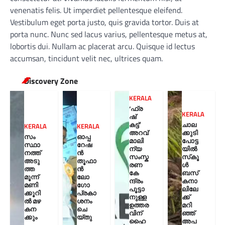
venenatis felis. Ut imperdiet pellentesque eleifend.
Vestibulum eget porta justo, quis gravida tortor. Duis at
porta nunc. Nunc sed lacus varius, pellentesque metus at,
lobortis dui. Nullam ac placerat arcu. Quisque id lectus
accumsan, tincidunt velit nec, ultrices quam.
Discovery Zone
KERALA
‘ഫ്ര
KERALA
ഷ്
കട്ട്’
ചാല
KERALA
KERALA
അറവ്
ക്കുടി
സം
ഓപ്പ
മാലി
പോട്ട
സ്ഥാ
റേഷ
ന്യ
യിൽ
നത്ത്
ൻ
സംസ്ക
സ്‌കൂ
അടു
തൂഫാ
രണ
ൾ
ത്ത
ൻ
കേ
ബസ്
മൂന്ന്
ലോ
ന്ദ്രം
കനാ
മണി
ഗോ
പൂട്ടാ
ലിലേ
ക്കൂറി
പ്രകാ
നുള്ള
ക്ക്
ൽ മഴ
ശനം
ഉത്തര
മറി
കന
ചെ
വിന്
ഞ്ഞ്
ക്കും
യ്തു
ഹൈ
അപ