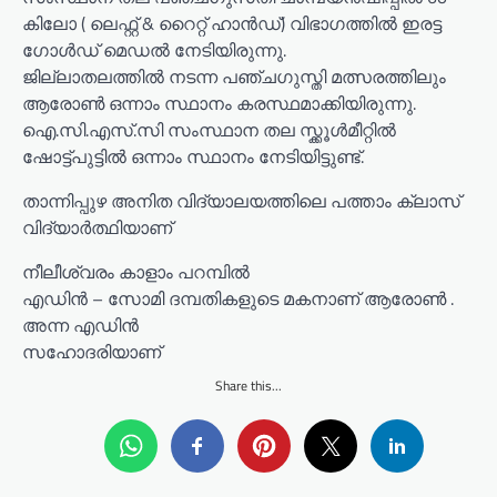
കിലോ ( ലെഫ്റ്റ് & റൈറ്റ് ഹാൻഡ്) വിഭാഗത്തിൽ ഇരട്ട
ഗോൾഡ് മെഡൽ നേടിയിരുന്നു.
ജില്ലാതലത്തിൽ നടന്ന പഞ്ചഗുസ്തി മത്സരത്തിലും
ആരോൺ ഒന്നാം സ്ഥാനം കരസ്ഥമാക്കിയിരുന്നു.
ഐ.സി.എസ്.സി സംസ്ഥാന തല സ്ക്കൂൾമീറ്റിൽ
ഷോട്ട്പുട്ടിൽ ഒന്നാം സ്ഥാനം നേടിയിട്ടുണ്ട്.
താന്നിപ്പുഴ അനിത വിദ്യാലയത്തിലെ പത്താം ക്ലാസ്
വിദ്യാർത്ഥിയാണ്
നീലീശ്വരം കാളാം പറമ്പിൽ
എഡിൻ – സോമി ദമ്പതികളുടെ മകനാണ് ആരോൺ .
അന്ന എഡിൻ
സഹോദരിയാണ്
Share this...