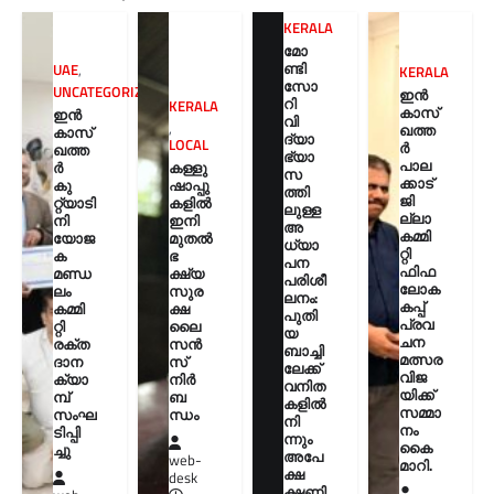
KERALA
മോ
ണ്ടി
UAE
,
KERALA
സോ
UNCATEGORIZED
ഇൻ
റി
KERALA
കാസ്
ഇൻ
വി
,
ഖത്ത
കാസ്
ദ്യാ
LOCAL
ർ
ഖത്ത
ഭ്യാ
പാല
കള്ളു
ർ
സ
ക്കാട്
ഷാപ്പു
കു
ത്തി
ജി
കളിൽ
റ്റ്യാടി
ലുള്ള
ല്ലാ
ഇനി
നി
അ
കമ്മി
മുതൽ
യോജ
ധ്യാ
റ്റി
ഭ
ക
പന
ഫിഫ
ക്ഷ്യ
മണ്ഡ
പരിശീ
ലോക
സുര
ലം
ലനം:
കപ്പ്
ക്ഷ
കമ്മി
പുതി
പ്രവ
ലൈ
റ്റി
യ
ചന
സൻ
രക്ത
ബാച്ചി
മത്സര
സ്
ദാന
ലേക്ക്
വിജ
നിർ
ക്യാ
വനിത
യിക്ക്
ബ
മ്പ്
കളിൽ
സമ്മാ
ന്ധം
സംഘ
നി
നം
ടിപ്പി
ന്നും
കൈ
ച്ചു
അപേ
web-
മാറി.
ക്ഷ
desk
ക്ഷണി