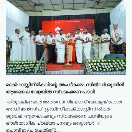
മാക്ഫാസ്റ്റിന് മികവിന്റെ അംഗീകാരം:സിൽവർ ജൂബിലി
ആഘോഷ വേളയിൽ സ്വയംഭരണപദവി
തിരുവല്ല : മാർ അത്തനാസിയോസ് കോളേജ് ഫോർ
അഡ്വാൻസ്ഡ് സ്റ്റഡീസ് (മാക്ഫാസ്റ്റ്)സിൽവർ
ജൂബിലി ആഘോഷവും സ്വയംഭരണ പദവിയുടെ
ഔദ്യോഗിക പ്രഖ്യാപനവും ഒക്ടോബർ 14
ചൊവ്വാഴ്ച ഉച്ചയ്ക്ക് 2…