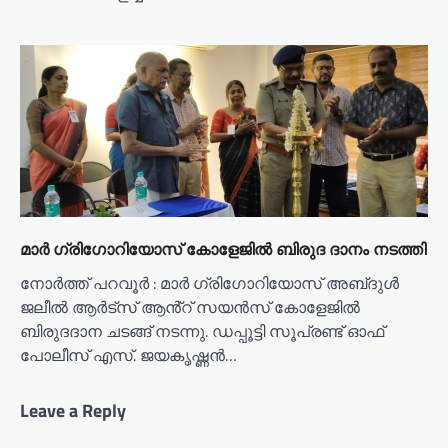
മാർ ഗ്രിഗോറിയോസ് കോളേജിൽ ബിരുദ ദാനം നടത്തി
നോർത്ത് പറവൂർ : മാർ ഗ്രിഗോറിയോസ് അബ്‌ദുൾ
ജലീൽ ആർട്സ് ആൻ്റ് സയൻസ് കോളേജിൽ
ബിരുദദാന ചടങ്ങ് നടന്നു. ഡപ്പൂട്ടി സൂപ്രണ്ട് ഓഫ്
പോലീസ് എസ്. ജയകൃഷ്ണൻ…
Leave a Reply