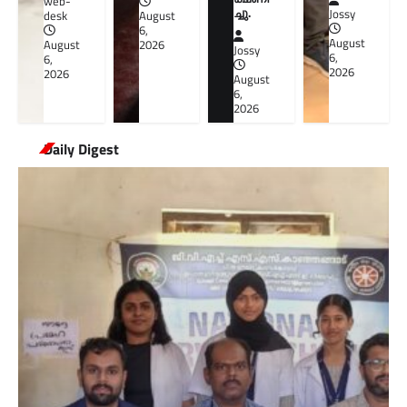
web-
ച്ചു.
Jossy
August
desk
6,
August
2026
August
Jossy
6,
6,
2026
2026
August
6,
2026
Daily Digest