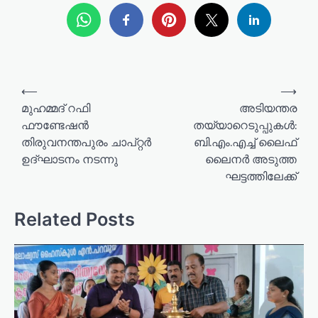
P
⟵
⟶
o
മുഹമ്മദ് റഫി
അടിയന്തര
ഫൗണ്ടേഷൻ
തയ്യാറെടുപ്പുകള്‍:
s
തിരുവനന്തപുരം ചാപ്റ്റർ
ബി.എം.എച്ച് ലൈഫ്
t
ഉദ്ഘാടനം നടന്നു
ലൈനര്‍ അടുത്ത
n
ഘട്ടത്തിലേക്ക്
a
v
Related Posts
i
g
a
t