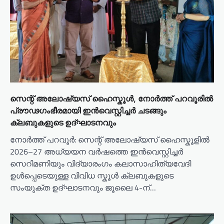
i
o
n
സെന്റ് അലോഷ്യസ് ഹൈസ്കൂൾ, നോർത്ത് പറവൂരിൽ
പ്രൗഢഗംഭീരമായി ഇൻവെസ്റ്റിച്ചർ ചടങ്ങും
ക്ലബുകളുടെ ഉദ്ഘാടനവും
നോർത്ത് പറവൂർ: സെന്റ് അലോഷ്യസ് ഹൈസ്കൂളിൽ
2026–27 അധ്യയന വർഷത്തെ ഇൻവെസ്റ്റിച്ചർ
സെറിമണിയും വിദ്യാരംഗം കലാസാഹിത്യവേദി
ഉൾപ്പെടെയുള്ള വിവിധ സ്കൂൾ ക്ലബുകളുടെ
സംയുക്ത ഉദ്ഘാടനവും ജൂലൈ 4-ന്…