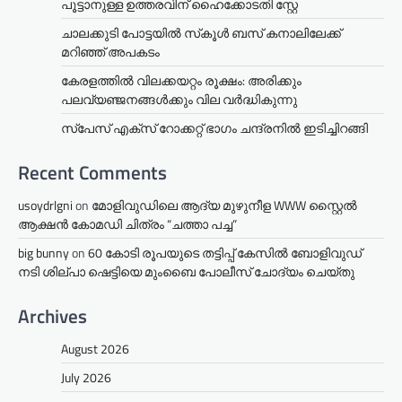
പൂട്ടാനുള്ള ഉത്തരവിന് ഹൈക്കോടതി സ്റ്റേ
ചാലക്കുടി പോട്ടയിൽ സ്‌കൂൾ ബസ് കനാലിലേക്ക്
മറിഞ്ഞ് അപകടം
കേരളത്തില്‍ വിലക്കയറ്റം രൂക്ഷം: അരിക്കും
പലവ്യഞ്ജനങ്ങള്‍ക്കും വില വർദ്ധികുന്നു
സ്‌പേസ് എക്‌സ് റോക്കറ്റ് ഭാഗം ചന്ദ്രനില്‍ ഇടിച്ചിറങ്ങി
Recent Comments
usoydrlgni
on
മോളിവുഡിലെ ആദ്യ മുഴുനീള WWW സ്റ്റൈൽ
ആക്ഷൻ കോമഡി ചിത്രം “ചത്താ പച്ച”
big bunny
on
60 കോടി രൂപയുടെ തട്ടിപ്പ് കേസിൽ ബോളിവുഡ്
നടി ശില്പാ ഷെട്ടിയെ മുംബൈ പോലീസ് ചോദ്യം ചെയ്തു
Archives
August 2026
July 2026