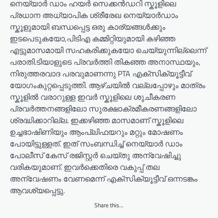
നെയ്യാർ ഡാം ഹയർ സെക്കൻഡറി സ്കൂളിലെ
പ്രധാന അധ്യാപിക ശ്രീരേഖ നെയ്യാർഡാം
സ്കൂളുമായി ബന്ധപ്പെട്ട ഒരു കാര്യങ്ങൾക്കും
ഇടപെടുകയോ,പിടിഎ കമ്മിറ്റിയുമായി കഴിഞ്ഞ
എട്ടുമാസമായി സഹകരിക്കുകയോ ചെയ്യുന്നില്ലെന്ന്
പരാതി.ടിയാളുടെ പ്രവർത്തി തികഞ്ഞ അനാസ്ഥയും,
നിരുത്തരവാദ പരവുമാണന്നു PTA എക്സിക്യൂട്ടീവ്
യോഗംകുറ്റപ്പെടുത്തി. ആഴ്ചയിൽ വല്ലപ്പോഴും മാത്രം
സ്കൂളിൽ വരാറുള്ള ഇവർ സ്കൂളിലെ ശുചീകരണ
പ്രവർത്തനങ്ങളിലോ സുരക്ഷാക്രമീകരണങ്ങളിലോ
ശ്രദ്ധിക്കാറില്ല. ഇക്കഴിഞ്ഞ മാസമാണ് സ്കൂളിലെ
ഉച്ചഭാഷിണിയും ആംപ്ലിഫയറും മറ്റും മോഷണം
പോയിട്ടുള്ളത്. ഇത് സംബന്ധിച്ച് നെയ്യാർ ഡാം
പോലീസ് കേസ് രജിസ്റ്റർ ചെയ്തു അന്വേഷിച്ചു
വരികയുമാണ്. ഇവർക്കെതിരെ വകുപ്പ് തല
അന്വേഷണം വേണമെന്ന് എക്സിക്യൂട്ടീവ് ഒന്നടങ്കം
ആവശ്യപ്പെട്ടു.
Share this...