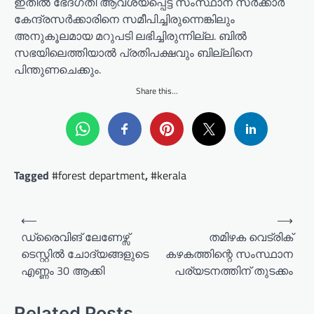
ഇതില്‍ ഭേദഗതി ആവശ്യപ്പെട്ട് സംസ്ഥാന സര്‍ക്കാര്‍
കേന്ദ്രസര്‍ക്കാരിനെ സമീപിച്ചിരുന്നെങ്കിലും
അനുകൂലമായ മറുപടി ലഭിച്ചിരുന്നില്ല. ബില്‍
സഭയിലെത്തിയാല്‍ പ്രതിപക്ഷവും ബില്ലിനെ
പിന്തുണചെക്കും.
Share this...
Tagged
#forest department
,
#kerala
P
⟵
⟶
o
ഡ്രൈവിങ് ലേണേഴ്സ്
തമിഴക വെട്രിക്
ടെസ്റ്റിൽ ചോദ്യങ്ങളുടെ
കഴകത്തിന്റെ സംസ്ഥാന
s
എണ്ണം 30 ആക്കി
പര്യടനത്തിന് തുടക്കം
t
n
Related Posts