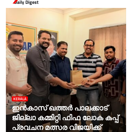
Daily Digest
KERALA
ഇൻകാസ് ഖത്തർ പാലക്കാട്
ജില്ലാ കമ്മിറ്റി ഫിഫ ലോക കപ്പ്
പ്രവചന മത്സര വിജയിക്ക്