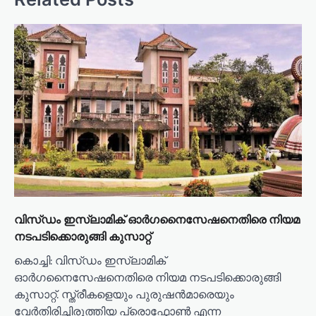
a
v
i
g
a
t
i
o
n
വിസ്ഡം ഇസ്ലാമിക് ഓർഗനൈസേഷനെതിരെ നിയമ
നടപടിക്കൊരുങ്ങി കുസാറ്റ്
കൊച്ചി: വിസ്ഡം ഇസ്ലാമിക്
ഓർഗനൈസേഷനെതിരെ നിയമ നടപടിക്കൊരുങ്ങി
കുസാറ്റ്. സ്ത്രീകളെയും പുരുഷൻമാരെയും
വേർതിരിച്ചിരുത്തിയ പ്രൊഫ്കോൺ എന്ന