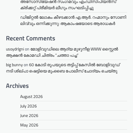
അസോസിയേഷൻ സംഗമവും എംഡിസിപിയൻസ്
ക്രിക്കറ്റ് പ്രീമിയർ ലീഗും സംഘടിപ്പിച്ചു
ഡിജിറ്റൽ ലോകം കീഴടക്കാൻ എ.ആർ. റഹ്മാനും സോണി
ലിവ്വും ഒന്നിക്കുന്നു: ആകാംഷയോടെ ആരാധകർ
Recent Comments
usoydrlgni
on
മോളിവുഡിലെ ആദ്യ മുഴുനീള WWW സ്റ്റൈൽ
ആക്ഷൻ കോമഡി ചിത്രം “ചത്താ പച്ച”
big bunny
on
60 കോടി രൂപയുടെ തട്ടിപ്പ് കേസിൽ ബോളിവുഡ്
നടി ശില്പാ ഷെട്ടിയെ മുംബൈ പോലീസ് ചോദ്യം ചെയ്തു
Archives
August 2026
July 2026
June 2026
May 2026