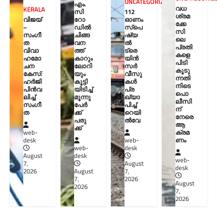
UNCATEGORIZED
എം.
വധ
KERALA
സി
112
ശ്രമ
വിജയ്
റോ
ഓണം
ക്കേ
–
ഡിൽ
സ്പെ
സി
സംഗീ
ചിങ്ങ
ഷ്യ
ലെ
ത
വന
ൽ
പ്രതി
വിവാ
ത്ത്
ട്രെ
കളെ
ഹമോ
കാറും
യിൻ
പിടി
ചന
ലോറി
സർ
കൂടു
കേസ്:
യും
വീസു
ന്നതി
ഹർജി
കൂട്ടി
കൾ
നിടെ
പിൻവ
യിടിച്ച്
പ്ര
പൊ
ലിച്ച്
മൂന്നു
ഖ്യാ
ലീസി
സംഗീ
പേർ
പിച്ച്
ന്
ത
ക്ക്
റെയി
നേരെ
പരു
ൽവേ
ആ
ക്ക്
ക്രമ
web-
ണം
desk
web-
web-
desk
August
desk
web-
7,
August
desk
2026
August
7,
7,
2026
August
2026
7,
2026