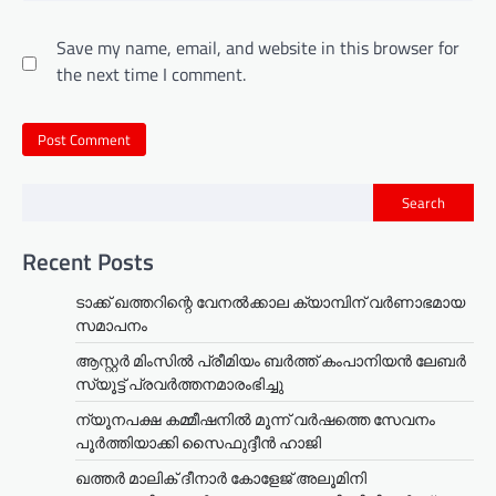
Save my name, email, and website in this browser for
the next time I comment.
Search
Recent Posts
ടാക്ക് ഖത്തറിന്റെ വേനൽക്കാല ക്യാമ്പിന് വർണാഭമായ
സമാപനം
ആസ്റ്റർ മിംസിൽ പ്രീമിയം ബർത്ത് കംപാനിയൻ ലേബർ
സ്യൂട്ട് പ്രവർത്തനമാരംഭിച്ചു
ന്യൂനപക്ഷ കമ്മീഷനിൽ മൂന്ന് വർഷത്തെ സേവനം
പൂർത്തിയാക്കി സൈഫുദ്ദീൻ ഹാജി
ഖത്തർ മാലിക് ദീനാർ കോളേജ് അലൂമിനി