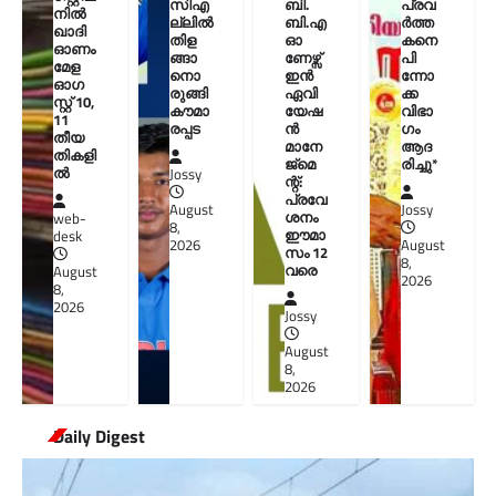
സിഎ
ബി.
പ്രവ
നിൽ
ല്ലിൽ
ബി.എ
ർത്ത
ഖാദി
തിള
ഓ
കനെ
ഓണം
ങ്ങാ
ണേഴ്സ്
പി
മേള
നൊ
ഇൻ
ന്നോ
ഓഗ
രുങ്ങി
ഏവി
ക്ക
സ്റ്റ് 10,
കൗമാ
യേഷ
വിഭാ
11
രപ്പട
ൻ
ഗം
തീയ
മാനേ
ആദ
തികളി
ജ്മെ
രിച്ചു*
ല്‍
Jossy
ന്റ്:
പ്രവേ
August
Jossy
ശനം
web-
8,
ഈമാ
desk
2026
August
സം 12
8,
വരെ
August
2026
8,
2026
Jossy
August
8,
2026
Daily Digest