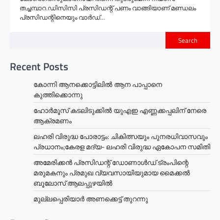
തച്ചമ്പാറ.ഡിസിസി പ്രസിഡന്റ് പണം വാങ്ങിയാണ് മണ്ഡലം
പ്രസിഡന്റിനെയും വാർഡ്…
Search
Recent Posts
കോന്നി ആനക്കൊട്ടിലിൽ ആന പാപ്പാനെ
കുത്തിക്കൊന്നു
ഹോർമൂസ് കടലിടുക്കിൽ യുഎഇ എണ്ണക്കപ്പലിന് നേരെ
ആക്രമണം
ലഹരി വിരുദ്ധ പോരാട്ടം: ചികിത്സയും പുനരധിവാസവും
പ്രധാനം;കേരള മദ്യ- ലഹരി വിരുദ്ധ ഏകോപന സമിതി
അമേരിക്കൻ പ്രസിഡന്റ് ഡോണാൾഡ് ട്രംപിന്റെ
മരുമകനും പ്രമുഖ വ്യവസായിയുമായ മൈക്കൽ
ബൂലോസ് ആലപ്പുഴയിൽ
മുല്ലപ്പെരിയാര്‍ അണക്കെട്ട് തുറന്നു