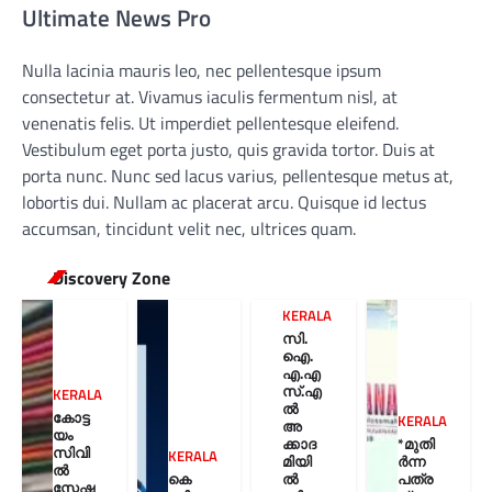
Ultimate News Pro
Nulla lacinia mauris leo, nec pellentesque ipsum
consectetur at. Vivamus iaculis fermentum nisl, at
venenatis felis. Ut imperdiet pellentesque eleifend.
Vestibulum eget porta justo, quis gravida tortor. Duis at
porta nunc. Nunc sed lacus varius, pellentesque metus at,
lobortis dui. Nullam ac placerat arcu. Quisque id lectus
accumsan, tincidunt velit nec, ultrices quam.
Discovery Zone
KERALA
സി.
ഐ.
എ.എ
സ്.എ
KERALA
ൽ
കോട്ട
KERALA
അ
യം
ക്കാദ
*മുതി
സിവി
KERALA
മിയി
ർന്ന
ൽ
കെ
ൽ
പത്ര
സ്റ്റേഷ