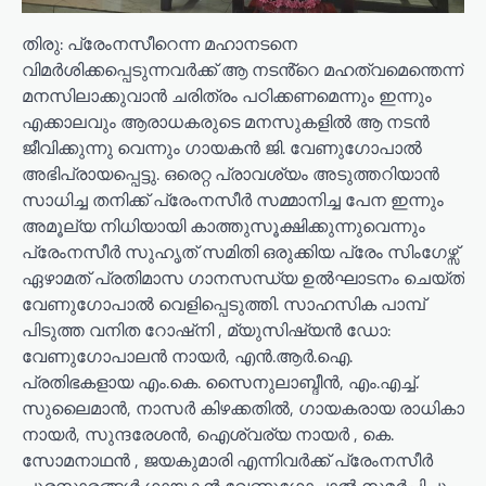
തിരു: പ്രേംനസീറെന്ന മഹാനടനെ
വിമർശിക്കപ്പെടുന്നവർക്ക് ആ നടൻ്റെ മഹത്വമെന്തെന്ന്
മനസിലാക്കുവാൻ ചരിത്രം പഠിക്കണമെന്നും ഇന്നും
എക്കാലവും ആരാധകരുടെ മനസുകളിൽ ആ നടൻ
ജീവിക്കുന്നു വെന്നും ഗായകൻ ജി. വേണുഗോപാൽ
അഭിപ്രായപ്പെട്ടു. ഒരെറ്റ പ്രാവശ്യം അടുത്തറിയാൻ
സാധിച്ച തനിക്ക് പ്രേംനസീർ സമ്മാനിച്ച പേന ഇന്നും
അമൂല്യ നിധിയായി കാത്തുസൂക്ഷിക്കുന്നുവെന്നും
പ്രേംനസീർ സുഹൃത് സമിതി ഒരുക്കിയ പ്രേം സിംഗേഴ്സ്
ഏഴാമത് പ്രതിമാസ ഗാനസന്ധ്യ ഉൽഘാടനം ചെയ്ത്
വേണുഗോപാൽ വെളിപ്പെടുത്തി. സാഹസിക പാമ്പ്
പിടുത്ത വനിത റോഷ്നി , മ്യുസിഷ്യൻ ഡോ:
വേണുഗോപാലൻ നായർ, എൻ.ആർ.ഐ.
പ്രതിഭകളായ എം.കെ. സൈനുലാബ്ദീൻ, എം.എച്ച്.
സുലൈമാൻ, നാസർ കിഴക്കതിൽ, ഗായകരായ രാധികാ
നായർ, സുന്ദരേശൻ, ഐശ്വര്യ നായർ , കെ.
സോമനാഥൻ , ജയകുമാരി എന്നിവർക്ക് പ്രേംനസീർ