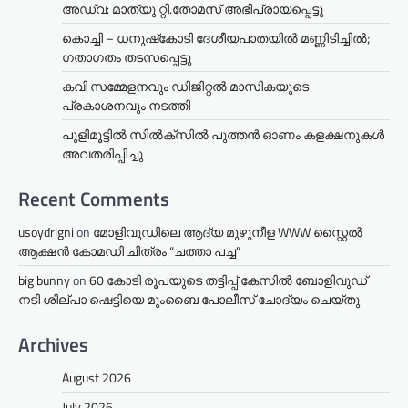
അഡ്വ: മാത്യു റ്റി.തോമസ് അഭിപ്രായപ്പെട്ടു
കൊച്ചി – ധനുഷ്‌കോടി ദേശീയപാതയിൽ മണ്ണിടിച്ചിൽ;
ഗതാഗതം തടസപ്പെട്ടു
കവി സമ്മേളനവും ഡിജിറ്റൽ മാസികയുടെ
പ്രകാശനവും നടത്തി
പുളിമൂട്ടിൽ സിൽക്‌സിൽ പുത്തൻ ഓണം കളക്ഷനുകൾ
അവതരിപ്പിച്ചു
Recent Comments
usoydrlgni
on
മോളിവുഡിലെ ആദ്യ മുഴുനീള WWW സ്റ്റൈൽ
ആക്ഷൻ കോമഡി ചിത്രം “ചത്താ പച്ച”
big bunny
on
60 കോടി രൂപയുടെ തട്ടിപ്പ് കേസിൽ ബോളിവുഡ്
നടി ശില്പാ ഷെട്ടിയെ മുംബൈ പോലീസ് ചോദ്യം ചെയ്തു
Archives
August 2026
July 2026