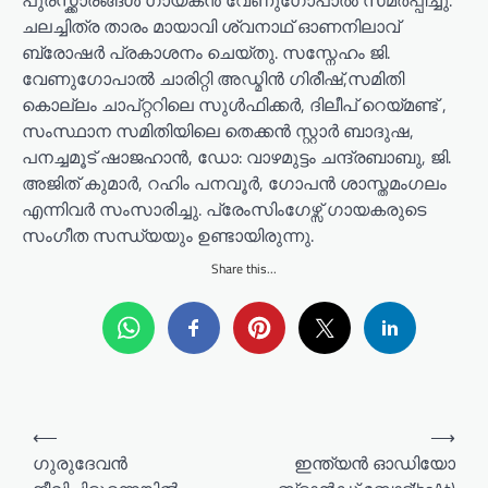
പുരസ്ക്കാരങ്ങൾ ഗായകൻ വേണുഗോപാൽ സമർപ്പിച്ചു.
ചലച്ചിത്ര താരം മായാവി ശ്വനാഥ് ഓണനിലാവ്
ബ്രോഷർ പ്രകാശനം ചെയ്തു. സസ്നേഹം ജി.
വേണുഗോപാൽ ചാരിറ്റി അഡ്മിൻ ഗിരീഷ്,സമിതി
കൊല്ലം ചാപ്റ്ററിലെ സുൾഫിക്കർ, ദിലീപ് റെയ്മണ്ട് ,
സംസ്ഥാന സമിതിയിലെ തെക്കൻ സ്റ്റാർ ബാദുഷ,
പനച്ചമൂട് ഷാജഹാൻ, ഡോ: വാഴമുട്ടം ചന്ദ്രബാബു, ജി.
അജിത് കുമാർ, റഹിം പനവൂർ, ഗോപൻ ശാസ്തമംഗലം
എന്നിവർ സംസാരിച്ചു. പ്രേംസിംഗേഴ്സ് ഗായകരുടെ
സംഗീത സന്ധ്യയും ഉണ്ടായിരുന്നു.
Share this...
P
⟵
⟶
o
ഗുരുദേവൻ
ഇന്ത്യന്‍ ഓഡിയോ