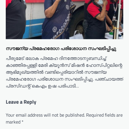
സൗജന്യ പ്രമേഹരോഗ പരിശോധന സംഘടിപ്പിച്ചു
പീരുമേട് :ലോക പ്രമേഹ ദിനത്തോടനുബന്ധിച്ച്
കാഞ്ഞിരപ്പള്ളി മേരി ക്യൂൻസ് മിഷൻ ഹോസ്പിറ്റലിന്റെ
ആഭിമുഖ്യത്തിൽ വണ്ടിപ്പെരിയാറിൽ സൗജന്യ
പ്രമേഹരോഗ പരിശോധന സംഘടിപ്പിച്ചു. പഞ്ചായത്ത്
പ്രസിഡന്റ് കെഎം ഉഷ പരിപാടി…
Leave a Reply
Your email address will not be published.
Required fields are
marked
*