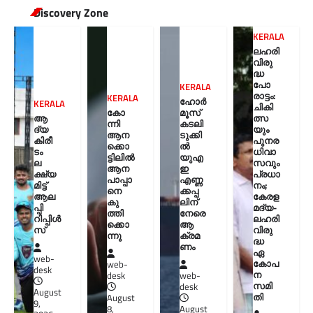
Discovery Zone
KERALA
ലഹരി
വിരു
ദ്ധ
പോ
KERALA
രാട്ടം:
KERALA
ഹോർ
KERALA
ചികി
കോ
മൂസ്
ആ
ത്സ
ന്നി
കടലി
ദ്യ
യും
ആന
ടുക്കി
കിരീ
പുനര
ക്കൊ
ൽ
ടം
ധിവാ
ട്ടിലിൽ
യുഎ
ല
സവും
ആന
ഇ
ക്ഷ്യ
പ്രധാ
പാപ്പാ
എണ്ണ
മിട്ട്
നം;
നെ
ക്കപ്പ
ആല
കേരള
കു
ലിന്
പ്പി
മദ്യ-
ത്തി
നേരെ
റിപ്പിൾ
ലഹരി
ക്കൊ
ആ
സ്
വിരു
ന്നു
ക്രമ
ദ്ധ
ണം
ഏ
web-
കോപ
web-
desk
ന
desk
web-
സമി
desk
August
തി
August
9,
8,
August