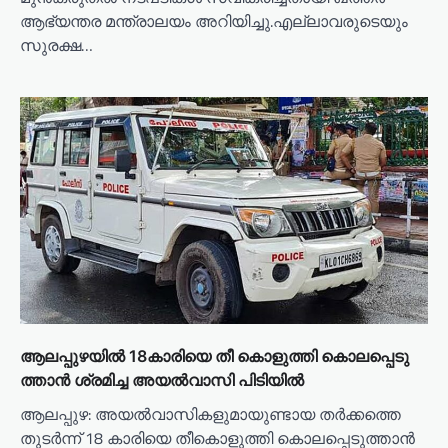
ആഭ്യന്തര മന്ത്രാലയം അറിയിച്ചു.എല്ലാവരുടെയും
സുരക്ഷ…
ആ​ല​പ്പു​ഴ​യി​ൽ 18കാ​രി​യെ തീ ​കൊ​ളു​ത്തി കൊ​ല​പ്പെ​ടു​
ത്താ​ന്‍ ശ്ര​മിച്ച അയൽവാസി പിടിയിൽ
ആലപ്പുഴ: അയൽവാസികളുമായുണ്ടായ തർക്കത്തെ
തുടർന്ന് 18 കാരിയെ തീകൊളുത്തി കൊലപ്പെടുത്താൻ