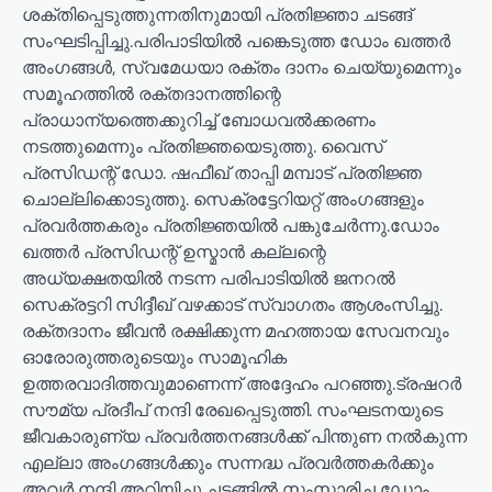
ശക്തിപ്പെടുത്തുന്നതിനുമായി പ്രതിജ്ഞാ ചടങ്ങ്
സംഘടിപ്പിച്ചു.പരിപാടിയിൽ പങ്കെടുത്ത ഡോം ഖത്തർ
അംഗങ്ങൾ, സ്വമേധയാ രക്തം ദാനം ചെയ്യുമെന്നും
സമൂഹത്തിൽ രക്തദാനത്തിന്റെ
പ്രാധാന്യത്തെക്കുറിച്ച് ബോധവൽക്കരണം
നടത്തുമെന്നും പ്രതിജ്ഞയെടുത്തു. വൈസ്
പ്രസിഡന്റ് ഡോ. ഷഫീഖ് താപ്പി മമ്പാട് പ്രതിജ്ഞ
ചൊല്ലിക്കൊടുത്തു. സെക്രട്ടേറിയറ്റ് അംഗങ്ങളും
പ്രവർത്തകരും പ്രതിജ്ഞയിൽ പങ്കുചേർന്നു.ഡോം
ഖത്തർ പ്രസിഡന്റ് ഉസ്മാൻ കല്ലന്റെ
അധ്യക്ഷതയിൽ നടന്ന പരിപാടിയിൽ ജനറൽ
സെക്രട്ടറി സിദ്ദീഖ് വഴക്കാട് സ്വാഗതം ആശംസിച്ചു.
രക്തദാനം ജീവൻ രക്ഷിക്കുന്ന മഹത്തായ സേവനവും
ഓരോരുത്തരുടെയും സാമൂഹിക
ഉത്തരവാദിത്തവുമാണെന്ന് അദ്ദേഹം പറഞ്ഞു.ട്രഷറർ
സൗമ്യ പ്രദീപ് നന്ദി രേഖപ്പെടുത്തി. സംഘടനയുടെ
ജീവകാരുണ്യ പ്രവർത്തനങ്ങൾക്ക് പിന്തുണ നൽകുന്ന
എല്ലാ അംഗങ്ങൾക്കും സന്നദ്ധ പ്രവർത്തകർക്കും
അവർ നന്ദി അറിയിച്ചു.ചടങ്ങിൽ സംസാരിച്ച ഡോം