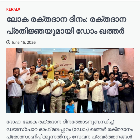
KERALA
ലോക രക്തദാന ദിനം: രക്തദാന
പ്രതിജ്ഞയുമായി ഡോം ഖത്തർ
June 16, 2026
ദോഹ: ലോക രക്തദാന ദിനത്തോടനുബന്ധിച്ച്
ഡയസ്‌പോറ ഓഫ് മലപ്പുറം (ഡോം) ഖത്തർ രക്തദാനം
പ്രോത്സാഹിപ്പിക്കുന്നതിനും സേവന പ്രവർത്തനങ്ങൾ