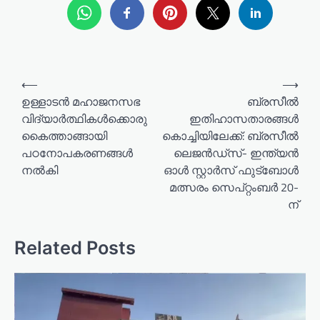
P
⟵
⟶
o
ഉള്ളാടന്‍ മഹാജനസഭ
ബ്രസീൽ
വിദ്യാര്‍ത്ഥികള്‍ക്കൊരു
ഇതിഹാസതാരങ്ങൾ
s
കൈത്താങ്ങായി
കൊച്ചിയിലേക്ക്: ബ്രസീൽ
t
പഠനോപകരണങ്ങള്‍
ലെജൻഡ്സ്- ഇന്ത്യൻ
n
നല്‍കി
ഓൾ സ്റ്റാർസ് ഫുട്ബോൾ
a
മത്സരം സെപ്റ്റംബർ 20-
ന്
v
i
Related Posts
g
a
t