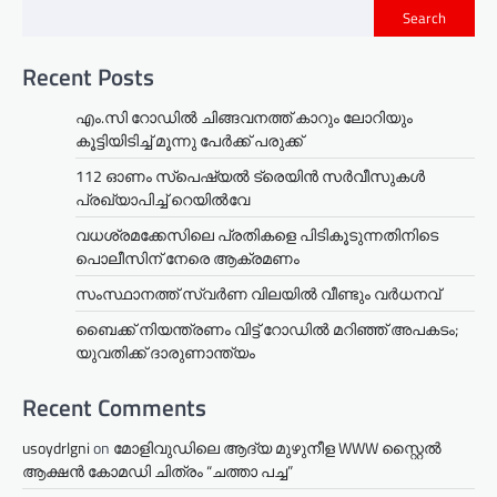
Search
Recent Posts
എം.സി റോഡിൽ ചിങ്ങവനത്ത് കാറും ലോറിയും
കൂട്ടിയിടിച്ച് മൂന്നു പേർക്ക് പരുക്ക്
112 ഓണം സ്പെഷ്യൽ ട്രെയിൻ സർവീസുകൾ
പ്രഖ്യാപിച്ച് റെയിൽവേ
വധശ്രമക്കേസിലെ പ്രതികളെ പിടികൂടുന്നതിനിടെ
പൊലീസിന് നേരെ ആക്രമണം
സംസ്ഥാനത്ത് സ്വർണ വിലയിൽ വീണ്ടും വർധനവ്
ബൈക്ക് നിയന്ത്രണം വിട്ട് റോഡില്‍ മറിഞ്ഞ് അപകടം;
യുവതിക്ക് ദാരുണാന്ത്യം
Recent Comments
usoydrlgni
on
മോളിവുഡിലെ ആദ്യ മുഴുനീള WWW സ്റ്റൈൽ
ആക്ഷൻ കോമഡി ചിത്രം “ചത്താ പച്ച”