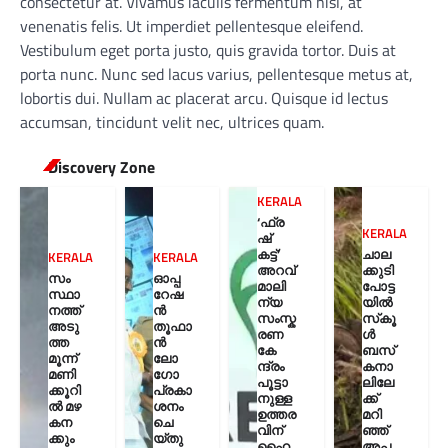
consectetur at. Vivamus iaculis fermentum nisl, at
venenatis felis. Ut imperdiet pellentesque eleifend.
Vestibulum eget porta justo, quis gravida tortor. Duis at
porta nunc. Nunc sed lacus varius, pellentesque metus at,
lobortis dui. Nullam ac placerat arcu. Quisque id lectus
accumsan, tincidunt velit nec, ultrices quam.
Discovery Zone
KERALA
‘ഫ്ര
KERALA
ഷ്
കട്ട്’
ചാല
KERALA
KERALA
അറവ്
ക്കുടി
സം
ഓപ്പ
മാലി
പോട്ട
സ്ഥാ
റേഷ
ന്യ
യിൽ
നത്ത്
ൻ
സംസ്ക
സ്‌കൂ
അടു
തൂഫാ
രണ
ൾ
ത്ത
ൻ
കേ
ബസ്
മൂന്ന്
ലോ
ന്ദ്രം
കനാ
മണി
ഗോ
പൂട്ടാ
ലിലേ
ക്കൂറി
പ്രകാ
നുള്ള
ക്ക്
ൽ മഴ
ശനം
ഉത്തര
മറി
കന
ചെ
വിന്
ഞ്ഞ്
ക്കും
യ്തു
ഹൈ
അപ