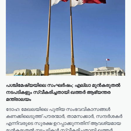
പശ്ചിമേഷ്യയിലെ സംഘ‍ർഷം; എല്ലാ മുൻകരുതൽ
നടപടികളും സ്വീകരിച്ചതായി ഖത്തർ ആഭ്യന്തര
മന്ത്രാലയം
ദോഹ: ​മേഖലയിലെ പുതിയ സംഭവവികാസങ്ങൾ
കണക്കിലെടുത്ത് പൗരന്മാർ, താമസക്കാർ, സന്ദർശകർ
എന്നിവരുടെ സുരക്ഷ ഉറപ്പാക്കുന്നതിന് ആവശ്യമായ
മുൻകരുതൽ നടപടികൾ സ്വീകരിച്ചതായി ഖത്തർ