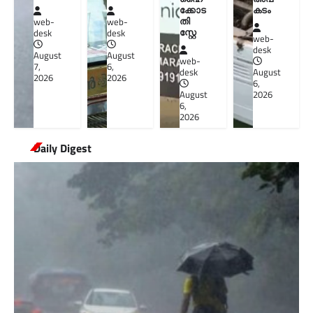
ക്കോട
കടം
തി
web-
web-
സ്റ്റേ
desk
desk
web-
desk
August
August
web-
7,
6,
desk
August
2026
2026
6,
August
2026
6,
2026
Daily Digest