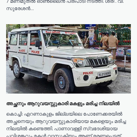
7 മണിമുതൽ ഓൺലൈൻ പരിപാടി നടത്തി. ശ്രീ . വി.
സുരേശൻ…
അച്ഛനും ആറുവയസ്സുകാരി മകളും മരിച്ച നിലയിൽ
കൊച്ചി: എറണാകുളം ജില്ലയിലെ പോണേക്കരയിൽ
അച്ഛനെയും ആറുവയസ്സുകാരിയായ മകളെയും മരിച്ച
നിലയിൽ കണ്ടെത്തി. പാണാവള്ളി സ്വദേശിയായ
പവിശങ്കറും മകൾ വാസുകിയും ആണ് മരണപ്പെട്ടത്.