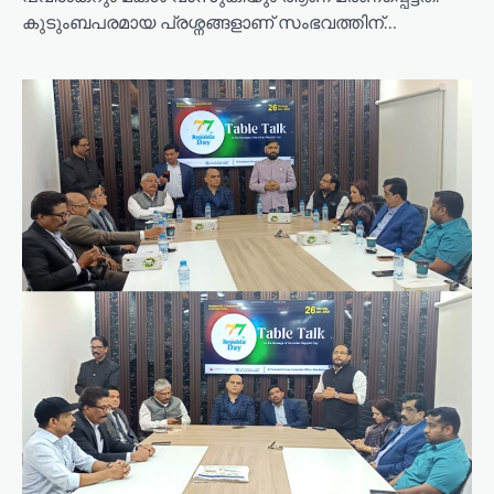
കുടുംബപരമായ പ്രശ്നങ്ങളാണ് സംഭവത്തിന്…