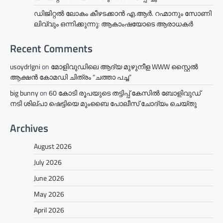
ഡിജിറ്റൽ ലോകം കീഴടക്കാൻ എ.ആർ. റഹ്മാനും സോണി
ലിവ്വും ഒന്നിക്കുന്നു: ആകാംഷയോടെ ആരാധകർ
Recent Comments
usoydrlgni
on
മോളിവുഡിലെ ആദ്യ മുഴുനീള WWW സ്റ്റൈൽ
ആക്ഷൻ കോമഡി ചിത്രം “ചത്താ പച്ച”
big bunny
on
60 കോടി രൂപയുടെ തട്ടിപ്പ് കേസിൽ ബോളിവുഡ്
നടി ശില്പാ ഷെട്ടിയെ മുംബൈ പോലീസ് ചോദ്യം ചെയ്തു
Archives
August 2026
July 2026
June 2026
May 2026
April 2026