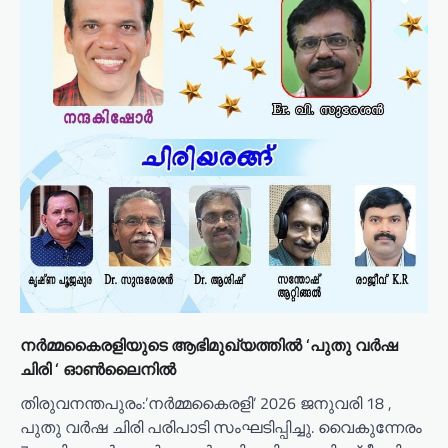
നർമ്മകൈരളിയുടെ ആഭിമുഖ്യത്തിൽ ‘പുതു വർഷ
ചിരി ‘ ഓൺലൈനിൽ
തിരുവനന്തപുരം:’നർമ്മകൈരളി’ 2026 ജനുവരി 18 ,
പുതു വർഷ ചിരി പരിപാടി സംഘടിപ്പിച്ചു. വൈകുന്നേരം