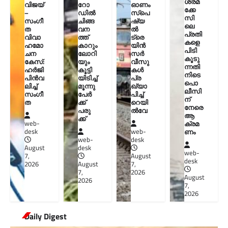
ശ്രമ
വിജയ്
റോ
ഓണം
ക്കേ
–
ഡിൽ
സ്പെ
സി
സംഗീ
ചിങ്ങ
ഷ്യ
ലെ
ത
വന
ൽ
പ്രതി
വിവാ
ത്ത്
ട്രെ
കളെ
ഹമോ
കാറും
യിൻ
പിടി
ചന
ലോറി
സർ
കൂടു
കേസ്:
യും
വീസു
ന്നതി
ഹർജി
കൂട്ടി
കൾ
നിടെ
പിൻവ
യിടിച്ച്
പ്ര
പൊ
ലിച്ച്
മൂന്നു
ഖ്യാ
ലീസി
സംഗീ
പേർ
പിച്ച്
ന്
ത
ക്ക്
റെയി
നേരെ
പരു
ൽവേ
ആ
ക്ക്
ക്രമ
web-
ണം
desk
web-
web-
desk
August
desk
web-
7,
August
desk
2026
August
7,
7,
2026
August
2026
7,
2026
Daily Digest