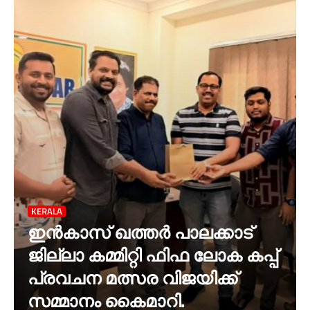
KERALA
ഇൻകാസ് ഖത്തർ പാലക്കാട്
ജില്ലാ കമ്മിറ്റി ഫിഫ ലോക കപ്പ്
പ്രവചന മത്സര വിജയിക്ക്
സമ്മാനം കൈമാറി.