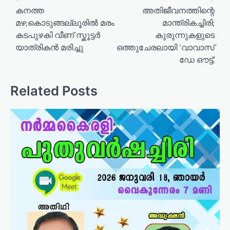
o
കനത്ത
അതിജീവനത്തിന്റെ
മഴ;കൊടുങ്ങല്ലൂരിൽ മരം
മാന്ത്രികച്ചിരി;
s
കടപുഴകി വീണ് സ്കൂട്ടര്‍
കുരുന്നുകളുടെ
t
യാത്രികൻ മരിച്ചു
ഒത്തുചേരലായി ‘വാവാസ്
n
ഡേ ഔട്ട്’.
a
v
Related Posts
i
g
a
t
i
o
n