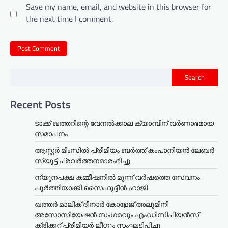
Save my name, email, and website in this browser for
the next time I comment.
Search
Recent Posts
ടാക്ക് ഖത്തറിന്റെ വേനൽക്കാല ക്യാമ്പിന് വർണാഭമായ
സമാപനം
ആസ്റ്റർ മിംസിൽ പ്രീമിയം ബർത്ത് കംപാനിയൻ ലേബർ
സ്യൂട്ട് പ്രവർത്തനമാരംഭിച്ചു
ന്യൂനപക്ഷ കമ്മീഷനിൽ മൂന്ന് വർഷത്തെ സേവനം
പൂർത്തിയാക്കി സൈഫുദ്ദീൻ ഹാജി
ഖത്തർ മാലിക് ദീനാർ കോളേജ് അലൂമിനി
അസോസിയേഷൻ സംഗമവും എംഡിസിപിയൻസ്
ക്രിക്കറ്റ് പ്രീമിയർ ലീഗും സംഘടിപ്പിച്ചു