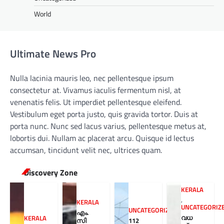
World
Ultimate News Pro
Nulla lacinia mauris leo, nec pellentesque ipsum
consectetur at. Vivamus iaculis fermentum nisl, at
venenatis felis. Ut imperdiet pellentesque eleifend.
Vestibulum eget porta justo, quis gravida tortor. Duis at
porta nunc. Nunc sed lacus varius, pellentesque metus at,
lobortis dui. Nullam ac placerat arcu. Quisque id lectus
accumsan, tincidunt velit nec, ultrices quam.
Discovery Zone
KERALA
,
KERALA
UNCATEGORIZ
UNCATEGORIZED
എം.
വധ
KERALA
സി
112