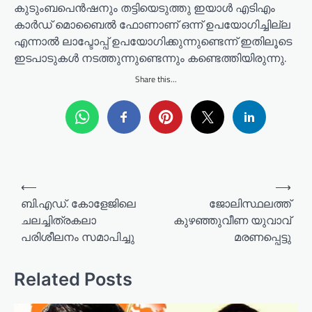
കുടുംബപെൻഷനും തട്ടിയെടുത്തു ഇയാൾ എടിഎം
കാർഡ് മൊബൈൽ ഫോണാണ് ഒന്ന് ഉപയോഗിച്ചില്ല
എന്നാൽ ലാപ്ടോപ്പ് ഉപയോഗിക്കുന്നുണ്ടെന്ന് ഇതിലൂടെ
ഇടപാടുകൾ നടത്തുന്നുണ്ടെന്നും കണ്ടെത്തിയിരുന്നു.
Share this...
P
⟵
⟶
o
ബി.എഡ്. കോളേജിലെ
ജോലിസ്ഥലത്ത്
ചലച്ചിത്രകലാ
കുഴഞ്ഞുവീണ യുവാവ്
s
പരിശീലനം സമാപിച്ചു
മരണപ്പെട്ടു
t
n
Related Posts
a
v