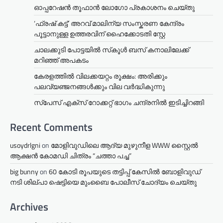
ഓപ്പറേഷൻ തൂഫാൻ ലോഗോ പ്രകാശനം ചെയ്തു
‘ഫ്രഷ് കട്ട്’ അറവ് മാലിന്യ സംസ്കരണ കേന്ദ്രം
പൂട്ടാനുള്ള ഉത്തരവിന് ഹൈക്കോടതി സ്റ്റേ
ചാലക്കുടി പോട്ടയിൽ സ്‌കൂൾ ബസ് കനാലിലേക്ക്
മറിഞ്ഞ് അപകടം
കേരളത്തില്‍ വിലക്കയറ്റം രൂക്ഷം: അരിക്കും
പലവ്യഞ്ജനങ്ങള്‍ക്കും വില വർദ്ധികുന്നു
സ്‌പേസ് എക്‌സ് റോക്കറ്റ് ഭാഗം ചന്ദ്രനില്‍ ഇടിച്ചിറങ്ങി
Recent Comments
usoydrlgni
on
മോളിവുഡിലെ ആദ്യ മുഴുനീള WWW സ്റ്റൈൽ
ആക്ഷൻ കോമഡി ചിത്രം “ചത്താ പച്ച”
big bunny
on
60 കോടി രൂപയുടെ തട്ടിപ്പ് കേസിൽ ബോളിവുഡ്
നടി ശില്പാ ഷെട്ടിയെ മുംബൈ പോലീസ് ചോദ്യം ചെയ്തു
Archives