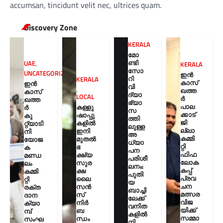
accumsan, tincidunt velit nec, ultrices quam.
Discovery Zone
KERALA
മോ
ണ്ടി
UAE
,
KERALA
സോ
UNCATEGORIZED
ഇൻ
റി
KERALA
കാസ്
ഇൻ
വി
,
ഖത്ത
കാസ്
ദ്യാ
LOCAL
ർ
ഖത്ത
ഭ്യാ
പാല
കള്ളു
ർ
സ
ക്കാട്
ഷാപ്പു
കു
ത്തി
ജി
കളിൽ
റ്റ്യാടി
ലുള്ള
ല്ലാ
ഇനി
നി
അ
കമ്മി
മുതൽ
യോജ
ധ്യാ
റ്റി
ഭ
ക
പന
ഫിഫ
ക്ഷ്യ
മണ്ഡ
പരിശീ
ലോക
സുര
ലം
ലനം:
കപ്പ്
ക്ഷ
കമ്മി
പുതി
പ്രവ
ലൈ
റ്റി
യ
ചന
സൻ
രക്ത
ബാച്ചി
മത്സര
സ്
ദാന
ലേക്ക്
വിജ
നിർ
ക്യാ
വനിത
യിക്ക്
ബ
മ്പ്
കളിൽ
സമ്മാ
ന്ധം
സംഘ
നി