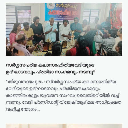
സർഗ്ഗസപര്യ കലാസാഹിത്യവേദിയുടെ
ഉദ്ഘാടനവും പ്രതിഭാ സംഗമവും നടന്നു*
*തിരുവനന്തപുരം : സ്വർഗ്ഗസപര്യ കലാസാഹിത്യ
വേദിയുടെ ഉദ്ഘാടനവും പ്രതിഭാസംഗമവും
കാഞ്ഞിരംകുളം യുവജന സംഘം ലൈബ്രറിയിൽ വച്ച്
നടന്നു. വേദി പ്രസിഡന്റ് വിജേഷ് ആഴിമല അധ്യക്ഷത
വഹിച്ച യോഗം…