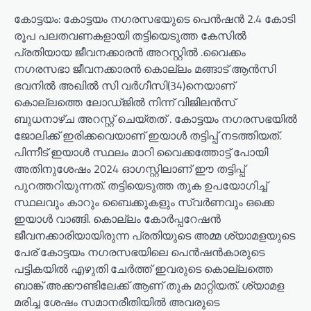
കോട്ടയം: കോട്ടയം നഗരസഭയുടെ പെൻഷൻ 2.4 കോടി
രൂപ പലതവണകളായി തട്ടിയെടുത്ത കേസിൽ
പ്രതിയായ ജീവനക്കാരൻ അറസ്റ്റിൽ .വൈക്കം
നഗരസഭാ ജീവനക്കാരൻ കൊല്ലം മങ്ങാട് ആൻസി
ഭവനിൽ അഖിൽ സി വർഗീസി(34)നെയാണ്
കൊല്ലത്തെ ലോഡ്ജിൽ നിന്ന് വിജിലൻസ്
ബുധനാഴ്ച അറസ്റ്റ് ചെയ്തത് . കോട്ടയം നഗരസഭയിൽ
ജോലിക്ക് ഇരിക്കവെയാണ് ഇയാൾ തട്ടിപ്പ് നടത്തിയത്.
പിന്നീട് ഇയാൾ സ്ഥലം മാറി വൈക്കത്തോട്ട് പോയി
അതിനുശേഷം 2024 ഓഗസ്റ്റിലാണ് ഈ തട്ടിപ്പ്
പുറത്തറിയുന്നത്. തട്ടിയെടുത്ത തുക ഉപയോഗിച്ച്
സ്ഥലവും കാറും ബൈക്കുകളും സ്വർണവും ഒക്കെ
ഇയാൾ വാങ്ങി. കൊല്ലം കോർപ്പറേഷൻ
ജീവനക്കാരിയായിരുന്ന പ്രതിയുടെ അമ്മ ശ്യാമളയുടെ
പേര് കോട്ടയം നഗരസഭയിലെ പെൻഷൻകാരുടെ
പട്ടികയിൽ എഴുതി ചേർത്ത് ഇവരുടെ കൊല്ലത്തെ
ബാങ്ക് അക്കൗണ്ടിലേക്ക് ആണ് തുക മാറ്റിയത്. ശ്യാമള
മരിച്ച ശേഷം സമാനരീതിയിൽ അവരുടെ