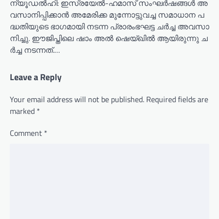
ന്യൂഡൽഹി: ഇ​സ്ര​യേ​ൽ-​ഹ​മാ​സ് സം​ഘ​ർ​ഷ​ങ്ങ​ൾ അ​
വ​സാ​നി​പ്പി​ക്കാ​ൻ അ​മേ​രി​ക്ക മു​ന്നോ​ട്ടു​വ​ച്ച സ​മാ​ധാ​ന പ​
ദ്ധ​തി​യു​ടെ ഭാ​ഗ​മാ​യി ന​ട​ന്ന പ്രാ​രം​ഭ​ഘ​ട്ട ച​ർ​ച്ച അ​വ​സാ​
നി​ച്ചു. ഈ​ജി​പ്തി​ലെ ഷാം ​അ​ൽ ഷെ​യ്ഖി​ൽ ആ​യി​രു​ന്നു ച​
ർ​ച്ച ന​ട​ന്ന​ത്.…
Leave a Reply
Your email address will not be published.
Required fields are
marked
*
Comment
*