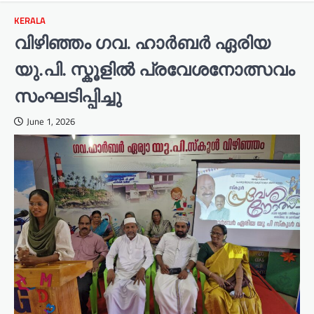
KERALA
വിഴിഞ്ഞം ഗവ. ഹാർബർ ഏരിയ
യു.പി. സ്കൂളിൽ പ്രവേശനോത്സവം
സംഘടിപ്പിച്ചു
June 1, 2026