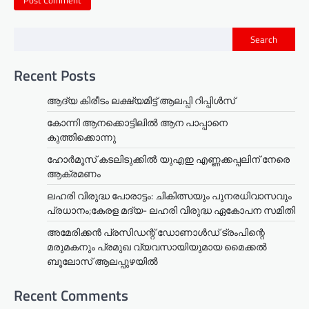
Search
Recent Posts
ആദ്യ കിരീടം ലക്ഷ്യമിട്ട് ആലപ്പി റിപ്പിൾസ്
കോന്നി ആനക്കൊട്ടിലിൽ ആന പാപ്പാനെ
കുത്തിക്കൊന്നു
ഹോർമൂസ് കടലിടുക്കിൽ യുഎഇ എണ്ണക്കപ്പലിന് നേരെ
ആക്രമണം
ലഹരി വിരുദ്ധ പോരാട്ടം: ചികിത്സയും പുനരധിവാസവും
പ്രധാനം;കേരള മദ്യ- ലഹരി വിരുദ്ധ ഏകോപന സമിതി
അമേരിക്കൻ പ്രസിഡന്റ് ഡോണാൾഡ് ട്രംപിന്റെ
മരുമകനും പ്രമുഖ വ്യവസായിയുമായ മൈക്കൽ
ബൂലോസ് ആലപ്പുഴയിൽ
Recent Comments