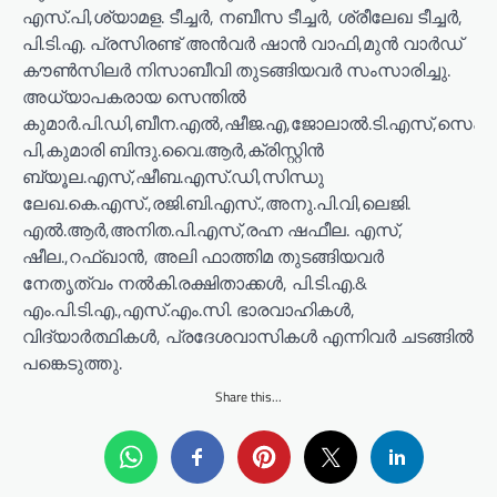
എസ്.പി,ശ്യാമള. ടീച്ചർ, നബീസ ടീച്ചർ, ശ്രീലേഖ ടീച്ചർ,
പി.ടി.എ. പ്രസിരണ്ട് അൻവർ ഷാൻ വാഫി,മുൻ വാർഡ്
കൗൺസിലർ നിസാബീവി തുടങ്ങിയവർ സംസാരിച്ചു.
അധ്യാപകരായ സെന്തിൽ
കുമാർ.പി.ഡി,ബീന.എൽ,ഷീജ.എ,ജോലാൽ.ടി.എസ്,സെക്കര
പി,കുമാരി ബിന്ദു.വൈ.ആർ,ക്രിസ്റ്റിൻ
ബ്യൂല.എസ്,ഷീബ.എസ്.ഡി,സിന്ധു
ലേഖ.കെ.എസ്.,രജി.ബി.എസ്.,അനു.പി.വി,ലെജി.
എൽ.ആർ,അനിത.പി.എസ്,രഹ്ന ഷഫീല. എസ്,
ഷീല.,റഫ്ഖാൻ, അലി ഫാത്തിമ തുടങ്ങിയവർ
നേതൃത്വം നൽകി.രക്ഷിതാക്കൾ, പി.ടി.എ.&
എം.പി.ടി.എ.,എസ്.എം.സി. ഭാരവാഹികൾ,
വിദ്യാർത്ഥികൾ, പ്രദേശവാസികൾ എന്നിവർ ചടങ്ങിൽ
പങ്കെടുത്തു.
Share this...