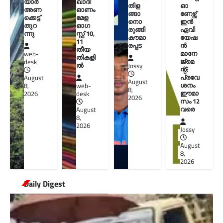
യാര്‍
ഖാദി
തിള
ഓ
അണ
ഓണം
ങ്ങാ
ണേഴ്സ്
ക്കെട്ട്
മേള
നൊ
ഇൻ
തുറ
ഓഗ
രുങ്ങി
ഏവി
ന്നു
സ്റ്റ് 10,
കൗമാ
യേഷ
11
രപ്പട
ൻ
തീയ
മാനേ
web-
തികളി
ജ്മെ
desk
ല്‍
Jossy
ന്റ്:
പ്രവേ
August
August
ശനം
8,
web-
8,
ഈമാ
2026
desk
2026
സം 12
വരെ
August
8,
2026
Jossy
August
8,
2026
Daily Digest