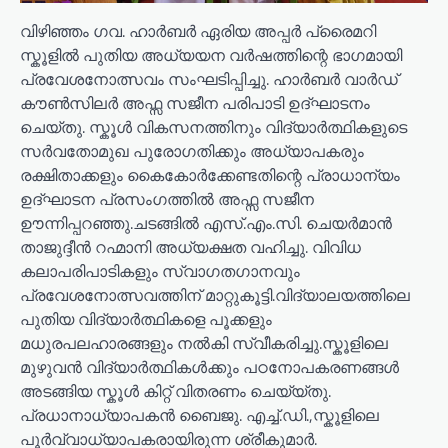
വിഴിഞ്ഞം ഗവ. ഹാർബർ ഏരിയ അപ്പർ പ്രൈമറി
സ്കൂളിൽ പുതിയ അധ്യയന വർഷത്തിന്റെ ഭാഗമായി
പ്രവേശനോത്സവം സംഘടിപ്പിച്ചു. ഹാർബർ വാർഡ്
കൗൺസിലർ അഫ്സ സജീന പരിപാടി ഉദ്ഘാടനം
ചെയ്തു. സ്കൂൾ വികസനത്തിനും വിദ്യാർത്ഥികളുടെ
സർവതോമുഖ പുരോഗതിക്കും അധ്യാപകരും
രക്ഷിതാക്കളും കൈകോർക്കേണ്ടതിന്റെ പ്രാധാന്യം
ഉദ്ഘാടന പ്രസംഗത്തിൽ അഫ്സ സജീന
ഊന്നിപ്പറഞ്ഞു.ചടങ്ങിൽ എസ്.എം.സി. ചെയർമാൻ
താജുദ്ദീൻ റഹ്മാനി അധ്യക്ഷത വഹിച്ചു. വിവിധ
കലാപരിപാടികളും സ്വാഗതഗാനവും
പ്രവേശനോത്സവത്തിന് മാറ്റുകൂട്ടി.വിദ്യാലയത്തിലെ
പുതിയ വിദ്യാർത്ഥികളെ പൂക്കളും
മധുരപലഹാരങ്ങളും നൽകി സ്വീകരിച്ചു.സ്കൂളിലെ
മുഴുവൻ വിദ്യാർത്ഥികൾക്കും പഠനോപകരണങ്ങൾ
അടങ്ങിയ സ്കൂൾ കിറ്റ് വിതരണം ചെയ്യ്തു.
പ്രധാനാധ്യാപകൻ ബൈജു. എച്ച്.ഡി.,സ്കൂളിലെ
പൂർവ്വാധ്യാപകരായിരുന്ന ശ്രീകുമാർ.