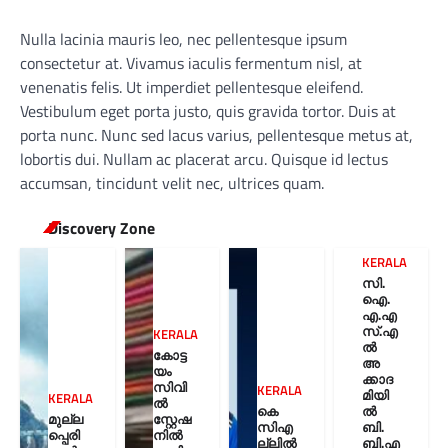
Nulla lacinia mauris leo, nec pellentesque ipsum
consectetur at. Vivamus iaculis fermentum nisl, at
venenatis felis. Ut imperdiet pellentesque eleifend.
Vestibulum eget porta justo, quis gravida tortor. Duis at
porta nunc. Nunc sed lacus varius, pellentesque metus at,
lobortis dui. Nullam ac placerat arcu. Quisque id lectus
accumsan, tincidunt velit nec, ultrices quam.
Discovery Zone
KERALA
സി.
ഐ.
എ.എ
സ്.എ
KERALA
ൽ
കോട്ട
അ
യം
ക്കാദ
സിവി
KERALA
മിയി
KERALA
ൽ
കെ
ൽ
മുല്ല
സ്റ്റേഷ
സിഎ
ബി.
പ്പെരി
നിൽ
ല്ലിൽ
ബി.എ