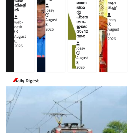
തീയ
മാനേ
ആദ
തികളി
ജ്മെ
രിച്ചു*
ല്‍
Jossy
ന്റ്:
പ്രവേ
August
Jossy
ശനം
web-
8,
ഈമാ
desk
2026
August
സം 12
8,
വരെ
August
2026
8,
2026
Jossy
August
8,
2026
Daily Digest