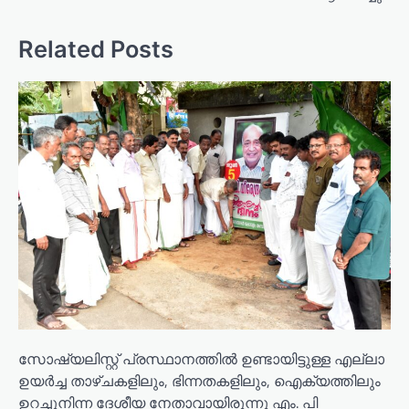
n
a
Related Posts
v
i
g
a
t
i
o
n
സോഷ്യലിസ്റ്റ് പ്രസ്ഥാനത്തിൽ ഉണ്ടായിട്ടുള്ള എല്ലാ
ഉയർച്ച താഴ്ചകളിലും, ഭിന്നതകളിലും, ഐക്യത്തിലും
ഉറച്ചുനിന്ന ദേശീയ നേതാവായിരുന്നു എം. പി