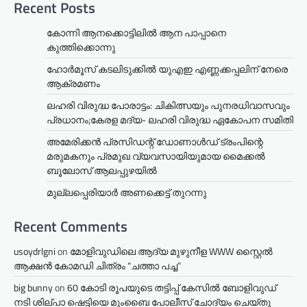
Recent Posts
കോന്നി ആനക്കൊട്ടിലിൽ ആന പാപ്പാനെ
കുത്തിക്കൊന്നു
ഹോർമൂസ് കടലിടുക്കിൽ യുഎഇ എണ്ണക്കപ്പലിന് നേരെ
ആക്രമണം
ലഹരി വിരുദ്ധ പോരാട്ടം: ചികിത്സയും പുനരധിവാസവും
പ്രധാനം;കേരള മദ്യ- ലഹരി വിരുദ്ധ ഏകോപന സമിതി
അമേരിക്കൻ പ്രസിഡന്റ് ഡോണാൾഡ് ട്രംപിന്റെ
മരുമകനും പ്രമുഖ വ്യവസായിയുമായ മൈക്കൽ
ബൂലോസ് ആലപ്പുഴയിൽ
മുല്ലപ്പെരിയാര്‍ അണക്കെട്ട് തുറന്നു
Recent Comments
usoydrlgni
on
മോളിവുഡിലെ ആദ്യ മുഴുനീള WWW സ്റ്റൈൽ
ആക്ഷൻ കോമഡി ചിത്രം “ചത്താ പച്ച”
big bunny
on
60 കോടി രൂപയുടെ തട്ടിപ്പ് കേസിൽ ബോളിവുഡ്
നടി ശില്പാ ഷെട്ടിയെ മുംബൈ പോലീസ് ചോദ്യം ചെയ്തു