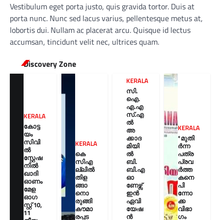
Vestibulum eget porta justo, quis gravida tortor. Duis at
porta nunc. Nunc sed lacus varius, pellentesque metus at,
lobortis dui. Nullam ac placerat arcu. Quisque id lectus
accumsan, tincidunt velit nec, ultrices quam.
Discovery Zone
KERALA
സി.
ഐ.
എ.എ
സ്.എ
KERALA
ൽ
കോട്ട
KERALA
അ
യം
ക്കാദ
*മുതി
സിവി
KERALA
മിയി
ർന്ന
ൽ
കെ
ൽ
പത്ര
സ്റ്റേഷ
സിഎ
ബി.
പ്രവ
നിൽ
ല്ലിൽ
ബി.എ
ർത്ത
ഖാദി
തിള
ഓ
കനെ
ഓണം
ങ്ങാ
ണേഴ്സ്
പി
മേള
നൊ
ഇൻ
ന്നോ
ഓഗ
രുങ്ങി
ഏവി
ക്ക
സ്റ്റ് 10,
കൗമാ
യേഷ
വിഭാ
11
രപ്പട
ൻ
ഗം