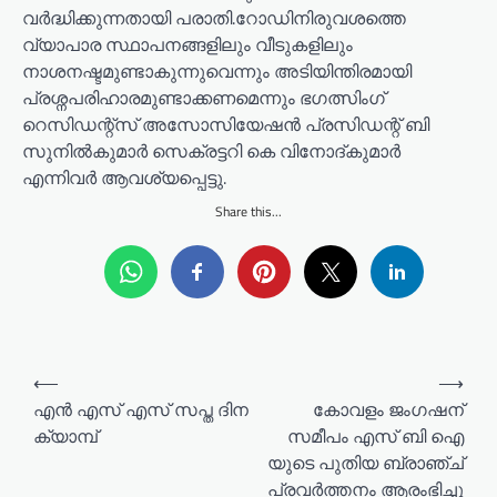
വർദ്ധിക്കുന്നതായി പരാതി.റോഡിനിരുവശത്തെ
വ്യാപാര സ്ഥാപനങ്ങളിലും വീടുകളിലും
നാശനഷ്ടമുണ്ടാകുന്നുവെന്നും അടിയിന്തിരമായി
പ്രശ്നപരിഹാരമുണ്ടാക്കണമെന്നും ഭഗത്സിംഗ്
റെസിഡന്റ്‌സ് അസോസിയേഷൻ പ്രസിഡന്റ്‌ ബി
സുനിൽകുമാർ സെക്രട്ടറി കെ വിനോദ്കുമാർ
എന്നിവർ ആവശ്യപ്പെട്ടു.
Share this...
P
⟵
⟶
o
എൻ എസ് എസ് സപ്ത ദിന
കോവളം ജംഗഷന്
ക്യാമ്പ്
സമീപം എസ് ബി ഐ
s
യുടെ പുതിയ ബ്രാഞ്ച്
t
പ്രവർത്തനം ആരംഭിച്ചു