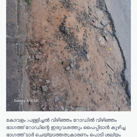
കോവളം :പള്ളിച്ചൽ വിഴിഞ്ഞം റോഡിൽ വിഴിഞ്ഞം
ഭാഗത്ത് റോഡിന്റെ ഇരുവശത്തും പൈപ്പിടാൻ കുഴിച്ച
ഭാഗത്ത് ടാർ ചെയ്യാത്തതുകാരണം പൊടി ശല്യം