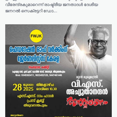
വീരേന്ദ്രകുമാറെന്ന് രാഷ്ട്രീയ ജനതാദൾ ദേശീയ
ജനറൽ സെക്രട്ടറി ഡോ.…