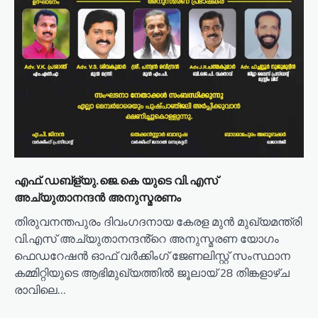
എഫ്.ഡബ്ള്യു.ജെ.കെ യുടെ വി.എസ്
അച്യുതാനന്ദൻ അനുസ്മരണം
തിരുവനന്തപുരം ദിവംഗദനായ കേരള മുൻ മുഖ്യമന്ത്രി
വി.എസ് അച്യുതാനന്ദൻ്റെ അനുസ്മരണ യോഗം
ഫെഡറേഷൻ ഓഫ് വർക്കിംഗ് ജേണലിസ്റ്റ് സംസ്ഥാന
കമ്മിറ്റിയുടെ ആഭിമുഖ്യത്തിൽ ജൂലായ് 28 തിങ്കളാഴ്ച
രാവിലെ…