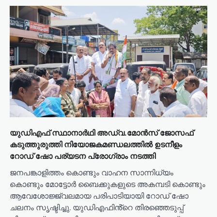
യുഡിഎഫ് സ്ഥാനാർഥി അഡ്വ.മോൻസ് ജോസഫ്
കടുത്തുരുത്തി നിയോജകമണ്ഡലത്തിൽ ഉടനീളം
റോഡ് ഷോ പര്യടന പ്രോഗ്രാം നടത്തി
ജനപങ്കാളിത്തം കൊണ്ടും വാഹന സാന്നിധ്യം
കൊണ്ടും മോട്ടോർ ബൈക്കുകളുടെ അകമ്പടി കൊണ്ടും
ആവേശോജ്ജ്വലമായ പരിപാടിയായി റോഡ് ഷോ
ചലനം സൃഷ്ടിച്ചു. യുഡിഎഫിൻ്റെ തിരഞ്ഞെടുപ്പ്