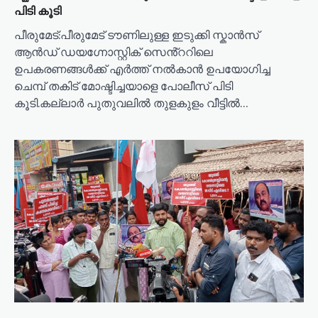
പിടി കൂടി
പീരുമേട്:പീരുമേട് ടൗണിലുള്ള ഇടുക്കി സ്കാൻസ്
ആൻഡ് ഡയഗ്നോസ്റ്റിക് സെൻ്ററിലെ
ഉപകരണങ്ങൾക്ക് എർത്ത് നൽകാൻ ഉപയോഗിച്ച
ചെമ്പ് തകിട് മോഷ്ടിച്ചയാളെ പോലീസ് പിടി
കൂടി.കല്ലാർ പുതുവലിൽ തുളകുളം വീട്ടിൽ…