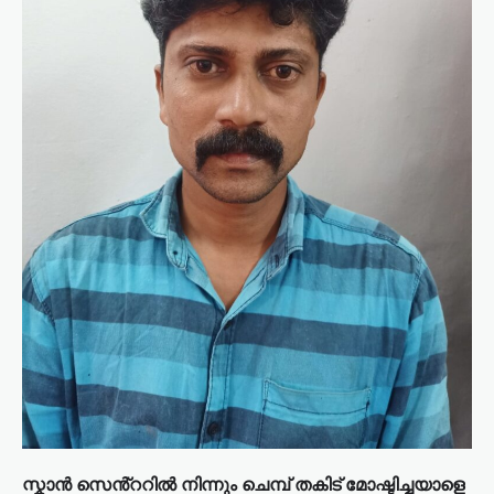
സ്കാൻ സെൻ്ററിൽ നിന്നും ചെമ്പ് തകിട് മോഷ്ടിച്ചയാളെ