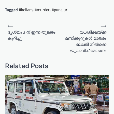
Tagged
#kollam
,
#murder
,
#punalur
P
⟵
⟶
o
ദൃശ്യം 3 ന് ഇന്ന് തുടക്കം
വധശിക്ഷയ്ക്ക്
കുറിച്ചു
മണിക്കൂറുകൾ മാത്രം
s
ബാക്കി നിൽക്കെ
t
യുവാവിന് മോചനം
n
a
Related Posts
v
i
g
a
t
i