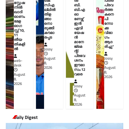
കെ
ൽ
പത്ര
സ്റ്റേഷ
സിഎ
ബി.
പ്രവ
നിൽ
ല്ലിൽ
ബി.എ
ർത്ത
ഖാദി
തിള
ഓ
കനെ
ഓണം
ങ്ങാ
ണേഴ്സ്
പി
മേള
നൊ
ഇൻ
ന്നോ
ഓഗ
രുങ്ങി
ഏവി
ക്ക
സ്റ്റ് 10,
കൗമാ
യേഷ
വിഭാ
11
രപ്പട
ൻ
ഗം
തീയ
മാനേ
ആദ
തികളി
ജ്മെ
രിച്ചു*
ല്‍
Jossy
ന്റ്:
പ്രവേ
August
Jossy
ശനം
web-
8,
ഈമാ
desk
2026
August
സം 12
8,
വരെ
August
2026
8,
2026
Jossy
August
8,
2026
Daily Digest