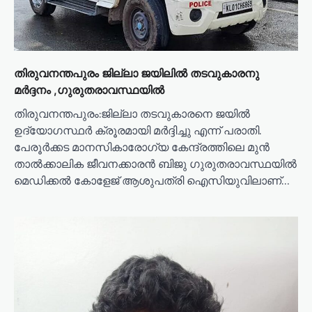
o
n
തിരുവനന്തപുരം ജില്ലാ ജയിലിൽ തടവുകാരനു
മർദ്ദനം ,ഗുരുതരാവസ്ഥയിൽ
തിരുവനന്തപുരം:ജില്ലാ തടവുകാരനെ ജയിൽ
ഉദ്യോഗസ്ഥർ ക്രൂരമായി മർദ്ദിച്ചു എന്ന് പരാതി.
പേരൂർക്കട മാനസികാരോഗ്യ കേന്ദ്രത്തിലെ മുൻ
താൽക്കാലിക ജീവനക്കാരൻ ബിജു ഗുരുതരാവസ്ഥയിൽ
മെഡിക്കൽ കോളേജ് ആശുപത്രി ഐസിയുവിലാണ്…