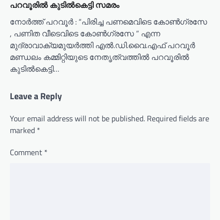
പറവൂരിൽ കുടിൽകെട്ടി സമരം
നോർത്ത് പറവൂർ : “പിരിച്ച പണമെവിടെ കോൺഗ്രസേ
, പണിത വീടെവിടെ കോൺഗ്രസേ ” എന്ന
മുദ്രാവാക്യമുയർത്തി എൽ.ഡി.വൈ.എഫ് പറവൂർ
മണ്ഡലം കമ്മിറ്റിയുടെ നേതൃത്വത്തിൽ പറവൂരിൽ
കുടിൽകെട്ടി…
Leave a Reply
Your email address will not be published.
Required fields are
marked
*
Comment
*