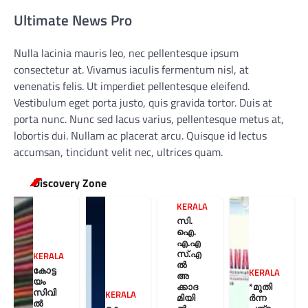
Ultimate News Pro
Nulla lacinia mauris leo, nec pellentesque ipsum
consectetur at. Vivamus iaculis fermentum nisl, at
venenatis felis. Ut imperdiet pellentesque eleifend.
Vestibulum eget porta justo, quis gravida tortor. Duis at
porta nunc. Nunc sed lacus varius, pellentesque metus at,
lobortis dui. Nullam ac placerat arcu. Quisque id lectus
accumsan, tincidunt velit nec, ultrices quam.
Discovery Zone
KERALA
സി.
ഐ.
എ.എ
സ്.എ
KERALA
ൽ
കോട്ട
KERALA
അ
യം
ക്കാദ
*മുതി
സിവി
KERALA
മിയി
ർന്ന
ൽ