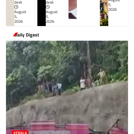
desk
desk
5,
2026
August
August
5,
5,
2026
2026
Daily Digest
KERALA