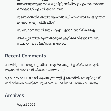
ജനങ്ങളോടുള്ള വെല്ലുവിളി; സിപിഐ എം സംസ്ഥാന
സെക്രട്ടറി എം വി ഗോവിന്ദൻ
മുഖ്യമന്ത്രിക്കെതിരായ എൽ.ഡി.എഫ്.സമരം ജാള്യത
മറക്കാൻ -മുസ്‌ലിം ലീഗ്
സംസ്ഥാനത്ത് വീണ്ടും എച്ച്1 എന്‍ 1 സ്ഥിരീകരിച്ചു
ആലപ്പുഴയിൽ മൂന്ന് താലൂക്കുകളിലെ വിദ്യാഭ്യാസ
സ്ഥാപനങ്ങൾക്ക് നാളെ അവധി
Recent Comments
usoydrlgni
on
മോളിവുഡിലെ ആദ്യ മുഴുനീള WWW സ്റ്റൈൽ
ആക്ഷൻ കോമഡി ചിത്രം “ചത്താ പച്ച”
big bunny
on
60 കോടി രൂപയുടെ തട്ടിപ്പ് കേസിൽ ബോളിവുഡ്
നടി ശില്പാ ഷെട്ടിയെ മുംബൈ പോലീസ് ചോദ്യം ചെയ്തു
Archives
August 2026