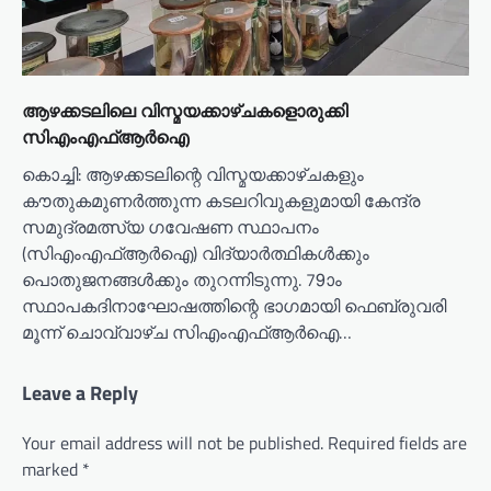
ആഴക്കടലിലെ വിസ്മയക്കാഴ്ചകളൊരുക്കി
സിഎംഎഫ്ആർഐ
കൊച്ചി: ആഴക്കടലിന്റെ വിസ്മയക്കാഴ്ചകളും
കൗതുകമുണർത്തുന്ന കടലറിവുകളുമായി കേന്ദ്ര
സമുദ്രമത്സ്യ ഗവേഷണ സ്ഥാപനം
(സിഎംഎഫ്ആർഐ) വിദ്യാർത്ഥികൾക്കും
പൊതുജനങ്ങൾക്കും തുറന്നിടുന്നു. 79ാം
സ്ഥാപകദിനാഘോഷത്തിന്റെ ഭാഗമായി ഫെബ്രുവരി
മൂന്ന് ചൊവ്വാഴ്ച സിഎംഎഫ്ആർഐ…
Leave a Reply
Your email address will not be published.
Required fields are
marked
*