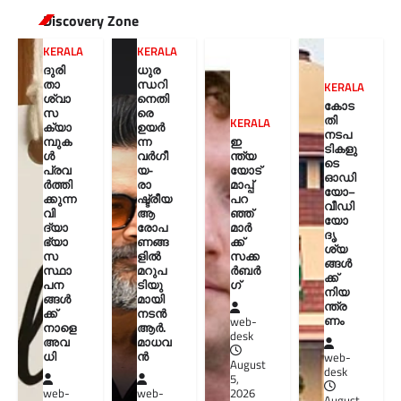
Discovery Zone
KERALA
KERALA
ദുരി
ധുര
താ
ന്ധറി
KERALA
ശ്വാ
നെതി
കോട
സ
രെ
തി
KERALA
ക്യാ
ഉയർ
നടപ
മ്പുക
ന്ന
ഇ
ടികളു
ൾ
വർഗീ
ന്ത്യ
ടെ
പ്രവ
യ-
യോട്
ഓഡി
ർത്തി
രാ
മാപ്പ്
യോ–
ക്കുന്ന
ഷ്ട്രീയ
പറ
വീഡി
വി
ആ
ഞ്ഞ്
യോ
ദ്യാ
രോപ
മാർ
ദൃ
ഭ്യാ
ണങ്ങ
ക്ക്
ശ്യ
സ
ളിൽ
സക്ക
ങ്ങൾ
സ്ഥാ
മറുപ
ർബർ
ക്ക്
പന
ടിയു
ഗ്
നിയ
ങ്ങൾ
മായി
ന്ത്ര
ക്ക്
നടൻ
ണം
web-
നാളെ
ആർ.
desk
അവ
മാധവ
ധി
ൻ
web-
August
desk
5,
web-
web-
2026
August