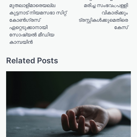
മുതലാളിമാരെയല്ല
മരിച്ച സംഭവം;പള്ളി
t
കുട്ടനാട് നിയമസഭാ സിറ്റ്
വികാരിക്കും
n
കോൺഗ്രസ്‌
ട്രസ്റ്റികൾക്കുമെതിരെ
a
ഏറ്റെടുക്കാനായി
കേസ്
സോഷ്യൽ മീഡിയ
v
കാമ്പയിൻ
i
g
Related Posts
a
t
i
o
n