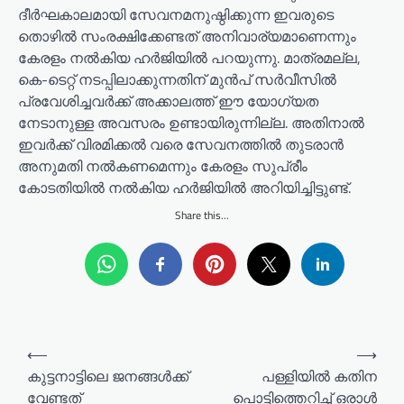
ദീർഘകാലമായി സേവനമനുഷ്ഠിക്കുന്ന ഇവരുടെ
തൊഴിൽ സംരക്ഷിക്കേണ്ടത് അനിവാര്യമാണെന്നും
കേരളം നൽകിയ ഹർജിയിൽ പറയുന്നു. മാത്രമല്ല,
കെ-ടെറ്റ് നടപ്പിലാക്കുന്നതിന് മുൻപ് സർവീസിൽ
പ്രവേശിച്ചവർക്ക് അക്കാലത്ത് ഈ യോഗ്യത
നേടാനുള്ള അവസരം ഉണ്ടായിരുന്നില്ല. അതിനാൽ
ഇവർക്ക് വിരമിക്കൽ വരെ സേവനത്തിൽ തുടരാൻ
അനുമതി നൽകണമെന്നും കേരളം സുപ്രീം
കോടതിയിൽ നൽകിയ ഹർജിയിൽ അറിയിച്ചിട്ടുണ്ട്.
Share this...
P
⟵
⟶
o
കുട്ടനാട്ടിലെ ജനങ്ങൾക്ക്
പള്ളിയിൽ കതിന
വേണ്ടത്
പൊട്ടിത്തെറിച്ച് ഒരാൾ
s