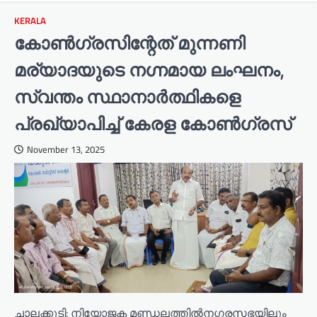
KERALA
കോൺഗ്രസിന്റേത് മുന്നണി
മര്യാദയുടെ നഗ്നമായ ലംഘനം,
സ്വന്തം സ്ഥാനാർത്ഥികളെ
പ്രഖ്യാപിച്ച് കേരള കോൺഗ്രസ്
November 13, 2025
ചാലക്കുടി: നിയോജക മണ്ഡലത്തിൽനഗരസഭയിലും