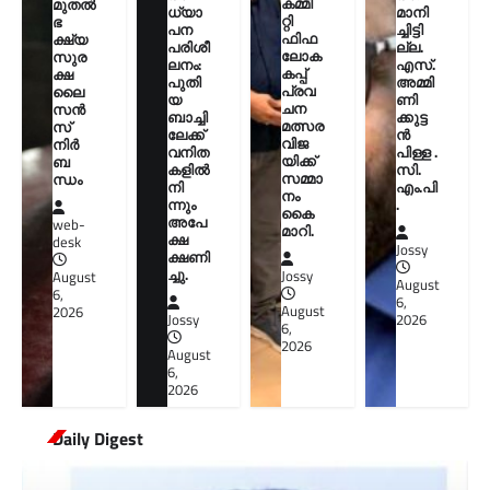
കമ്മി
മുതൽ
ധ്യാ
മാനി
റ്റി
ഭ
പന
ച്ചിട്ടി
ഫിഫ
ക്ഷ്യ
പരിശീ
ല്ല.
ലോക
സുര
ലനം:
എസ്.
കപ്പ്
ക്ഷ
പുതി
അമ്മി
പ്രവ
ലൈ
യ
ണി
ചന
സൻ
ബാച്ചി
ക്കുട്ട
മത്സര
സ്
ലേക്ക്
ൻ
വിജ
നിർ
വനിത
പിള്ള .
യിക്ക്
ബ
കളിൽ
സി.
സമ്മാ
ന്ധം
നി
എം.പി
നം
ന്നും
.
കൈ
അപേ
web-
മാറി.
ക്ഷ
desk
Jossy
ക്ഷണി
ച്ചു.
Jossy
August
August
6,
6,
August
2026
Jossy
2026
6,
2026
August
6,
2026
Daily Digest