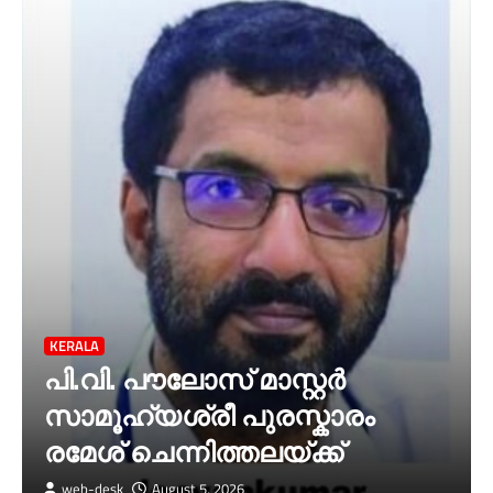
KERALA
പി.വി. പൗലോസ് മാസ്റ്റർ
സാമൂഹ്യശ്രീ പുരസ്കാരം
രമേശ് ചെന്നിത്തലയ്ക്ക്
web-desk
August 5, 2026