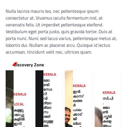
Nulla lacinia mauris leo, nec pellentesque ipsum
consectetur at. Vivamus iaculis fermentum nisl, at
venenatis felis. Ut imperdiet pellentesque eleifend.
Vestibulum eget porta justo, quis gravida tortor. Duis at
porta nunc. Nunc sed lacus varius, pellentesque metus at,
lobortis dui. Nullam ac placerat arcu. Quisque id lectus
accumsan, tincidunt velit nec, ultrices quam.
Discovery Zone
KERALA
മോ
ണ്ടി
KERALA
സോ
ഇൻ
KERALA
റി
KERALA
കാസ്
വി
സി.പി
,
ഖത്ത
ദ്യാ
.
LOCAL
ർ
ഭ്യാ
ജോ
പാല
കള്ളു
സ
ൺ
ക്കാട്
ഷാപ്പു
ത്തി
,സ്ത്രി
ജി
കളിൽ
ലുള്ള
കളെ
ല്ലാ
ഇനി
അ
അപ