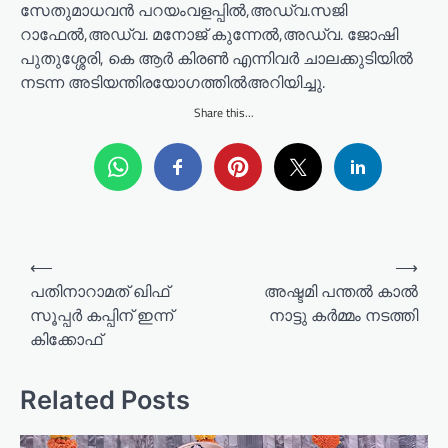
സേതുമാധവൻ പറയംവളപ്പിൽ,അഡ്വ.സജി
റാഫേൽ,അഡ്വ. മനോജ് കുന്നേൽ,അഡ്വ. ജോഷി
പുതുശ്ശേരി, കെ ആർ കിരൺ എന്നിവർ ചാലക്കുടിയിൽ
നടന്ന അടിയന്തിരയോഗത്തിൽഅറിയിച്ചു.
Share this...
P
⟵
⟶
o
പതിനാറാമത് ഖിഫ്
അഷ്ടമി പന്തൽ കാൽ
സൂപ്പര്‍ കപ്പിന് ഇന്ന്
നാട്ടു കർമ്മം നടത്തി
s
കിക്കോഫ്
t
n
Related Posts
a
v