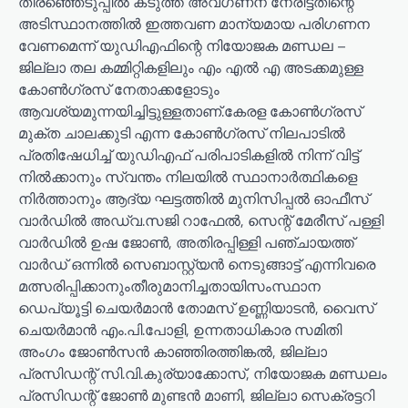
തിരഞ്ഞെടുപ്പിൽ കടുത്ത അവഗണന നേരിട്ടതിന്റെ
അടിസ്ഥാനത്തിൽ ഇത്തവണ മാന്യമായ പരിഗണന
വേണമെന്ന് യുഡിഎഫിന്റെ നിയോജക മണ്ഡല –
ജില്ലാ തല കമ്മിറ്റികളിലും എം എൽ എ അടക്കമുള്ള
കോൺഗ്രസ് നേതാക്കളോടും
ആവശ്യമുന്നയിച്ചിട്ടുള്ളതാണ്.കേരള കോൺഗ്രസ്
മുക്ത ചാലക്കുടി എന്ന കോൺഗ്രസ് നിലപാടിൽ
പ്രതിഷേധിച്ച് യുഡിഎഫ് പരിപാടികളിൽ നിന്ന് വിട്ട്
നിൽക്കാനും സ്വന്തം നിലയിൽ സ്ഥാനാർത്ഥികളെ
നിർത്താനും ആദ്യ ഘട്ടത്തിൽ മുനിസിപ്പൽ ഓഫീസ്
വാർഡിൽ അഡ്വ.സജി റാഫേൽ, സെന്റ് മേരീസ് പള്ളി
വാർഡിൽ ഉഷ ജോൺ, അതിരപ്പിള്ളി പഞ്ചായത്ത്
വാർഡ് ഒന്നിൽ സെബാസ്റ്റ്യൻ നെടുങ്ങാട്ട് എന്നിവരെ
മത്സരിപ്പിക്കാനുംതീരുമാനിച്ചതായിസംസ്ഥാന
ഡെപ്യൂട്ടി ചെയർമാൻ തോമസ് ഉണ്ണിയാടൻ, വൈസ്
ചെയർമാൻ എം.പി.പോളി, ഉന്നതാധികാര സമിതി
അംഗം ജോൺസൻ കാഞ്ഞിരത്തിങ്കൽ, ജില്ലാ
പ്രസിഡന്റ് സി.വി.കുര്യാക്കോസ്, നിയോജക മണ്ഡലം
പ്രസിഡന്റ് ജോൺ മുണ്ടൻ മാണി, ജില്ലാ സെക്രട്ടറി