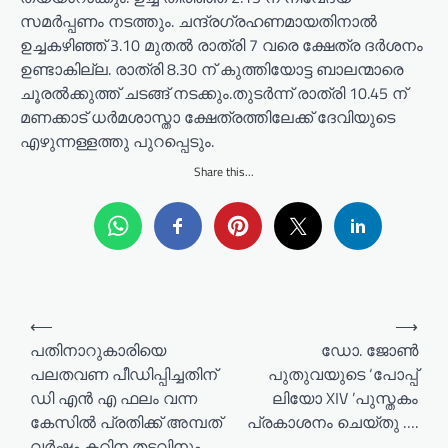
സമർപ്പണം നടത്തും. ചന്ദ്രഗ്രഹണമായതിനാൽ
ഉച്ചകഴിഞ്ഞ് 3.10 മുതൽ രാത്രി 7 വരെ ക്ഷേത്ര ദർശനം
ഉണ്ടാകില്ല. രാത്രി 8.30 ന് കുത്തിയോട്ട ബാലന്മാരെ
ചൂരൽക്കുത്ത് ചടങ്ങ് നടക്കും.തുടർന്ന് രാത്രി 10.45 ന്
മണക്കാട് ധർമശാസ്താ ക്ഷേത്രത്തിലേക്ക് ദേവിയുടെ
എഴുന്നള്ളത്തു പുറപ്പെടും.
Share this...
P
⟵
⟶
o
പതിനാറുകാരിയെ
ഡോ. ജോൺ
പലതവണ പീഡിപ്പിച്ചതിന്
പുതുവയുടെ ‘പോപ്പ്
s
ഡി എൻ എ ഫലം വന്ന
ലിയോ XIV ’പുസ്തകം
t
കേസിൽ പ്രതിക്ക് അമ്പത്
പ്രകാശനം ചെയ്തു ….
n
വർഷം കഠിന തടവിനും