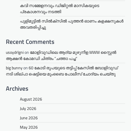
കവി സമ്മേളനവും ഡിജിറ്റൽ മാസികയുടെ
പ്രകാശനവും നടത്തി
പുളിമൂട്ടിൽ സിൽക്‌സിൽ പുത്തൻ ഓണം കളക്ഷനുകൾ
അവതരിപ്പിച്ചു
Recent Comments
usoydrlgni
on
മോളിവുഡിലെ ആദ്യ മുഴുനീള WWW സ്റ്റൈൽ
ആക്ഷൻ കോമഡി ചിത്രം “ചത്താ പച്ച”
big bunny
on
60 കോടി രൂപയുടെ തട്ടിപ്പ് കേസിൽ ബോളിവുഡ്
നടി ശില്പാ ഷെട്ടിയെ മുംബൈ പോലീസ് ചോദ്യം ചെയ്തു
Archives
August 2026
July 2026
June 2026
May 2026