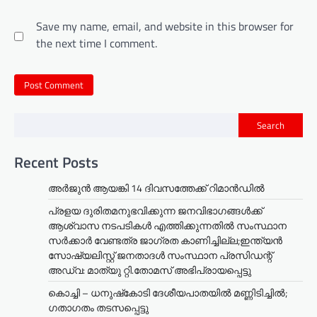
Save my name, email, and website in this browser for
the next time I comment.
Search
Recent Posts
അര്‍ജുന്‍ ആയങ്കി 14 ദിവസത്തേക്ക് റിമാന്‍ഡില്‍
പ്രളയ ദുരിതമനുഭവിക്കുന്ന ജനവിഭാഗങ്ങൾക്ക്
ആശ്വാസ നടപടികൾ എത്തിക്കുന്നതിൽ സംസ്ഥാന
സർക്കാർ വേണ്ടത്ര ജാഗ്രത കാണിച്ചില്ല;ഇന്ത്യൻ
സോഷ്യലിസ്റ്റ് ജനതാദൾ സംസ്ഥാന പ്രസിഡന്റ്
അഡ്വ: മാത്യു റ്റി.തോമസ് അഭിപ്രായപ്പെട്ടു
കൊച്ചി – ധനുഷ്‌കോടി ദേശീയപാതയിൽ മണ്ണിടിച്ചിൽ;
ഗതാഗതം തടസപ്പെട്ടു