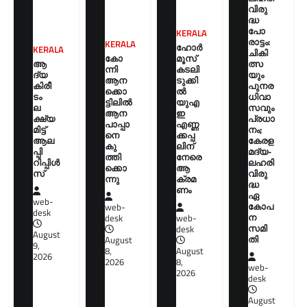
വിരു
ദ്ധ
പോ
KERALA
രാട്ടം:
KERALA
ഹോർ
KERALA
ചികി
കോ
മൂസ്
ആ
ത്സ
ന്നി
കടലി
ദ്യ
യും
ആന
ടുക്കി
കിരീ
പുനര
ക്കൊ
ൽ
ടം
ധിവാ
ട്ടിലിൽ
യുഎ
ല
സവും
ആന
ഇ
ക്ഷ്യ
പ്രധാ
പാപ്പാ
എണ്ണ
മിട്ട്
നം;
നെ
ക്കപ്പ
ആല
കേരള
കു
ലിന്
പ്പി
മദ്യ-
ത്തി
നേരെ
റിപ്പിൾ
ലഹരി
ക്കൊ
ആ
സ്
വിരു
ന്നു
ക്രമ
ദ്ധ
ണം
ഏ
web-
കോപ
web-
desk
ന
desk
web-
സമി
desk
August
തി
August
9,
8,
August
2026
2026
8,
web-
2026
desk
August