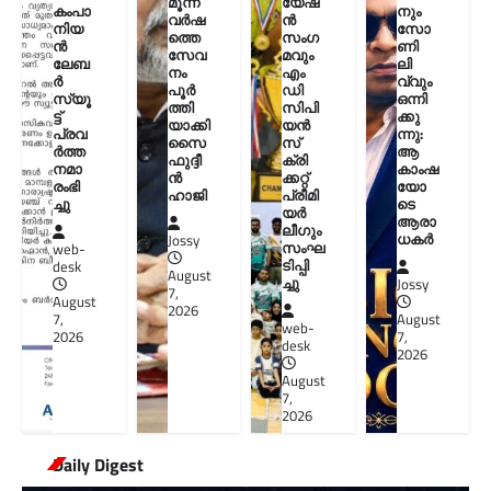
മൂന്ന്
യേഷ
കംപാ
നും
വർഷ
ൻ
നിയ
സോ
ത്തെ
സംഗ
ൻ
ണി
സേവ
മവും
ലേബ
ലി
നം
എം
ർ
വ്വും
പൂർ
ഡി
സ്യൂ
ഒന്നി
ത്തി
സിപി
ട്ട്
ക്കു
യാക്കി
യൻ
പ്രവ
ന്നു:
സൈ
സ്
ർത്ത
ആ
ഫുദ്ദീ
ക്രി
നമാ
കാംഷ
ൻ
ക്കറ്റ്
രംഭി
യോ
ഹാജി
പ്രീമി
ച്ചു
ടെ
യർ
ആരാ
ലീഗും
ധകർ
Jossy
സംഘ
web-
ടിപ്പി
desk
August
ച്ചു
Jossy
7,
August
2026
7,
August
web-
2026
7,
desk
2026
August
7,
2026
Daily Digest