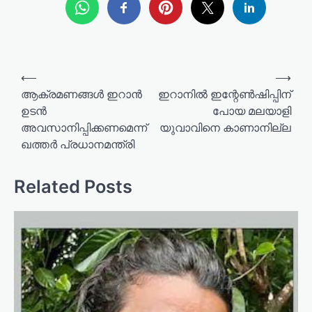
P
⟵
⟶
o
ആക്രമണങ്ങൾ ഇറാൻ
ഇറാനിൽ ഇന്റേൺഷിപ്പിന്
ഉടൻ
പോയ മലയാളി
s
അവസാനിപ്പിക്കണമെന്ന്
യുവാവിനെ കാണാനില്ല
t
ഖത്തർ പ്രധാനമന്ത്രി
n
a
Related Posts
v
i
g
a
t
i