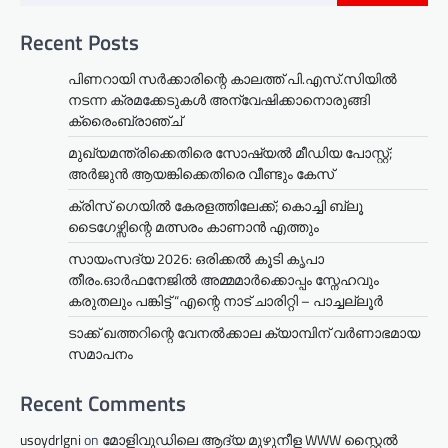
Recent Posts
പിണറായി സർക്കാരിന്റെ കാലത്ത് പി.എസ്.സിയിൽ
നടന്ന ക്രമക്കേടുകൾ അന്വേഷിക്കാനൊരുങ്ങി
ക്രൈംബ്രാഞ്ച്
മുഖ്യമന്ത്രിക്കെതിരെ സോഷ്യൽ മീഡിയ പോസ്റ്റ്;
അർജുൻ ആയങ്കിക്കെതിരെ വീണ്ടും കേസ്
ക്രിസ് ഗെയിൽ കേരളത്തിലേക്ക്; കൊച്ചി ബ്ലൂ
ടൈഗേഴ്സിന്റെ മത്സരം കാണാൻ എത്തും
സായംസദ്യ 2026: ഒരിക്കൽ കൂടി കൃപാ
തീരം.ഓർഫനേജിൽ അമ്മമാർക്കൊപ്പം സ്നേഹവും
കരുതലും പങ്കിട്ട് “എന്റെ നാട് ചാരിറ്റി – പാച്ചല്ലൂർ
ടാക്ക് ഖത്തറിന്റെ വേനൽക്കാല ക്യാമ്പിന് വർണാഭമായ
സമാപനം
Recent Comments
usoydrlgni
on
മോളിവുഡിലെ ആദ്യ മുഴുനീള WWW സ്റ്റൈൽ