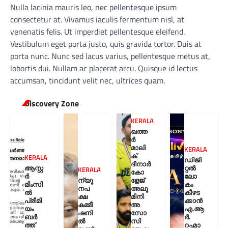
Nulla lacinia mauris leo, nec pellentesque ipsum
consectetur at. Vivamus iaculis fermentum nisl, at
venenatis felis. Ut imperdiet pellentesque eleifend.
Vestibulum eget porta justo, quis gravida tortor. Duis at
porta nunc. Nunc sed lacus varius, pellentesque metus at,
lobortis dui. Nullam ac placerat arcu. Quisque id lectus
accumsan, tincidunt velit nec, ultrices quam.
Discovery Zone
KERALA
ഖത്ത
ർ
മാലി
KERALA
ക്
KERALA
ഡിജി
ദീനാർ
ആസ്റ്റ
റ്റൽ
KERALA
കോ
ർ
ലോ
ന്യൂ
ളേജ്
മിംസി
കം
നപ
അലൂ
ൽ
കീഴട
ക്ഷ
മിനി
പ്രീമി
ക്കാൻ
കമ്മീ
അ
യം
എ.ആ
ഷനി
സോ
ബർ
ർ.
ൽ
സി
ത്ത്
റഹ്മാ