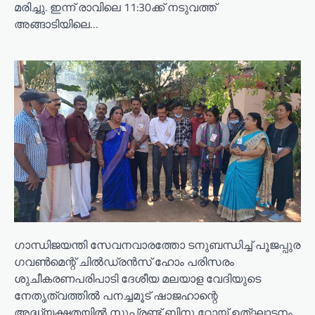
മരിച്ചു. ഇന്ന് രാവിലെ 11:30ക്ക് നടുവത്ത്
അങ്ങാടിയിലെ…
ഗാന്ധിജയന്തി സേവനവാരത്തോ ടനുബന്ധിച്ച് പൂജപ്പുര
ഗവൺമെന്റ് ചിൽഡ്രൻസ് ഹോം പരിസരം
ശുചീകരണപരിപാടി ദേശീയ മലയാള വേദിയുടെ
നേതൃത്വത്തിൽ പനച്ചമൂട് ഷാജഹാന്റെ
അദ്ധ്യക്ഷതയിൽ സൂപ്രണ്ട് ബിനു റോയ് ഉത്ഘാടനം…