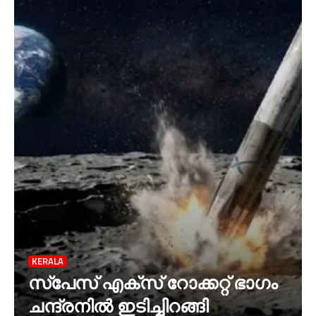
KERALA
സ്‌പേസ് എക്‌സ് റോക്കറ്റ് ഭാഗം
ചന്ദ്രനില്‍ ഇടിച്ചിറങ്ങി