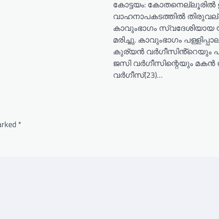
കോട്ടയം: കോതനെല്ലൂരില്‍
വാഹനാപകടത്തില്‍ തിരുവല
കാവുംഭാഗം സ്വദേശിയായ 
മരിച്ചു. കാവുംഭാഗം പള്ളിപ്പാലം
കുര്യൻ വർഗീസിൻ്റെയും
ജസി വര്‍ഗീസിന്റെയും മകന്‍ 
വര്‍ഗീസ്(23)…
marked
*