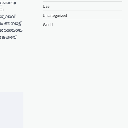
 ഉണ്ടായ
Uae
്ല
Uncategorized
യുവാവ്
 അമ്പാട്ട്
World
 പരേതയായ
ജേക്കബ്