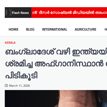
ടൻ’ ടീസർ സോഷ്യൽ മീഡിയയിൽ തരംഗമാകുന്നു;
സി
Flash News
HOME
BLOG
INTERNATIONAL
AGRICULTURE
H
KERALA
ബംഗ്ലാദേശ് വഴി ഇന്ത്യയ
ശ്രമിച്ച അഫ്ഗാനിസ്ഥാന
പിടികൂടി
March 11, 2026