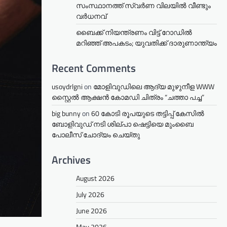
സംസ്ഥാനത്ത് സ്വർണ വിലയിൽ വീണ്ടും
വർധനവ്
ബൈക്ക് നിയന്ത്രണം വിട്ട് റോഡില്‍
മറിഞ്ഞ് അപകടം; യുവതിക്ക് ദാരുണാന്ത്യം
Recent Comments
usoydrlgni
on
മോളിവുഡിലെ ആദ്യ മുഴുനീള WWW
സ്റ്റൈൽ ആക്ഷൻ കോമഡി ചിത്രം “ചത്താ പച്ച”
big bunny
on
60 കോടി രൂപയുടെ തട്ടിപ്പ് കേസിൽ
ബോളിവുഡ് നടി ശില്പാ ഷെട്ടിയെ മുംബൈ
പോലീസ് ചോദ്യം ചെയ്തു
Archives
August 2026
July 2026
June 2026
May 2026