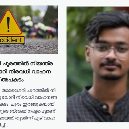
 ചു​ര​ത്തി​ൽ നി​യ​ന്ത്ര​
ോ​റി നി​ര​വ​ധി വാ​ഹ​ന​
്ച് അ​പ​ക​ടം
താ​മ​ര​ശേ​രി ചു​ര​ത്തി​ൽ നി​
്ട ലോ​റി നി​ര​വ​ധി വാ​ഹ​ന​ങ്ങ​
​പ​ക​ടം. ചു​രം ഇ​റ​ങ്ങു​ക​യാ​യി​
ു​ടെ ബ്രേ​ക്ക് ന​ഷ്ട​പെട്ടാണ്
ത്. തു​ട​ർ​ന്ന് ഏ​ഴ് വാ​ഹ​
ച്ച്…