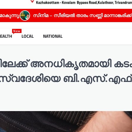
നിമ – സീരിയൽ താരം സണ്ണി മാന്നാങ്കരിക്ക് സ്പഷ്യൽ ജൂറ
New
EALTH
LOCAL
NATIONAL
ിലേക്ക് അനധികൃതമായി കടക്
്‍ സ്വദേശിയെ ബി.എസ്.എഫ്