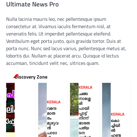
Ultimate News Pro
Nulla lacinia mauris leo, nec pellentesque ipsum
consectetur at. Vivamus iaculis fermentum nisl, at
venenatis felis. Ut imperdiet pellentesque eleifend.
Vestibulum eget porta justo, quis gravida tortor. Duis at
porta nunc. Nunc sed lacus varius, pellentesque metus at,
lobortis dui. Nullam ac placerat arcu. Quisque id lectus
accumsan, tincidunt velit nec, ultrices quam.
Discovery Zone
KERALA
ചങ്ങ
നാശ്ശേ
KERALA
രി
വന്ദേ
പായി
മാത
പ്പാട്ട്
KERALA
രം
നിന്ന്
കൊ
മുഴുവ
ഭാരത
ച്ചിയി
ൻ
പര്യ
ൽ
പാടാ
ടന
ഹണ്ട