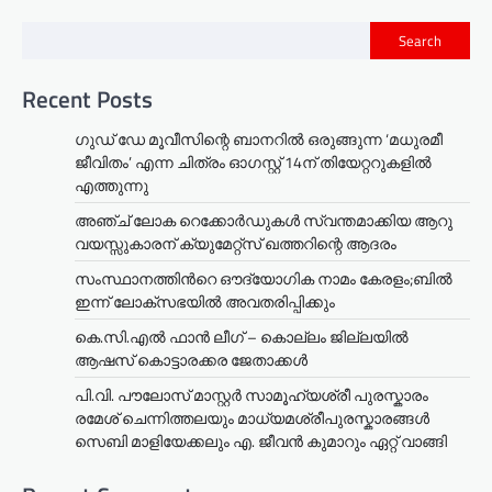
Search
Recent Posts
ഗുഡ് ഡേ മൂവീസിന്റെ ബാനറിൽ ഒരുങ്ങുന്ന ‘മധുരമീ
ജീവിതം’ എന്ന ചിത്രം ഓഗസ്റ്റ് 14ന് തിയേറ്ററുകളിൽ
എത്തുന്നു
അഞ്ച് ലോക റെക്കോർഡുകൾ സ്വന്തമാക്കിയ ആറു
വയസ്സുകാരന് ക്യുമേറ്റ്സ് ഖത്തറിന്റെ ആദരം
സംസ്ഥാനത്തിന്‍റെ ഔദ്യോഗിക നാമം കേരളം;ബില്‍
ഇന്ന് ലോക്സഭയില്‍ അവതരിപ്പിക്കും
കെ.സി.എൽ ഫാൻ ലീഗ് – കൊല്ലം ജില്ലയിൽ
ആഷസ് കൊട്ടാരക്കര ജേതാക്കൾ
പി.വി. പൗലോസ് മാസ്റ്റർ സാമൂഹ്യശ്രീ പുരസ്കാരം
രമേശ് ചെന്നിത്തലയും മാധ്യമശ്രീപുരസ്കാരങ്ങൾ
സെബി മാളിയേക്കലും എ. ജീവൻ കുമാറും ഏറ്റ് വാങ്ങി