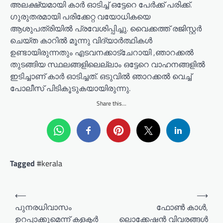
അലക്ഷ്യമായി കാർ ഓടിച്ച് ഒട്ടേറെ പേർക്ക് പരിക്ക്.
ഗുരുതരമായി പരിക്കേറ്റ വയോധികയെ
ആശുപത്രിയിൽ പ്രവേശിപ്പിച്ചു. വൈക്കത്ത് രജിസ്റ്റർ
ചെയ്ത കാറിൽ മൂന്നു വിദ്യാർത്ഥികൾ
ഉണ്ടായിരുന്നതും എടവനക്കാട്ചേറായി ,ഞാറക്കൽ
തുടങ്ങിയ സ്ഥലങ്ങളിലെല്ലാം ഒട്ടേറെ വാഹനങ്ങളിൽ
ഇടിച്ചാണ് കാർ ഓടിച്ചത്. ഒടുവിൽ ഞാറക്കൽ വെച്ച്
പോലീസ് പിടികൂടുകയായിരുന്നു.
Share this...
Tagged
#kerala
P
⟵
⟶
o
പുനരധിവാസം
ഫോൺ കാൾ,
ഉറപ്പാക്കുമെന്ന് കളക്ടര്‍
ലൊക്കേഷൻ വിവരങ്ങൾ
s