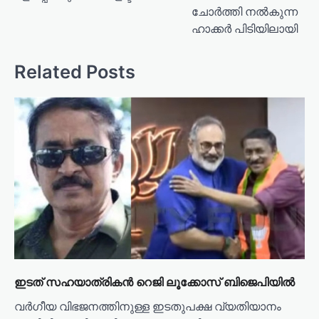
ചോർത്തി നൽകുന്ന
t
ഹാക്കർ പിടിയിലായി
n
a
Related Posts
v
i
g
a
t
i
o
n
ഇടത് സഹയാത്രികൻ റെജി ലൂക്കോസ് ബിജെപിയിൽ
വർഗീയ വിഭജനത്തിനുള്ള ഇടതുപക്ഷ വ്യതിയാനം