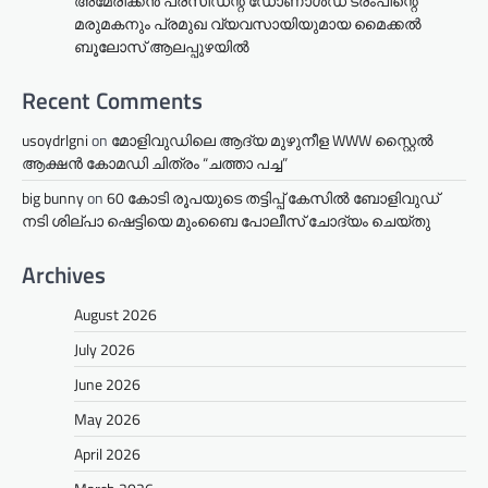
അമേരിക്കൻ പ്രസിഡന്റ് ഡോണാൾഡ് ട്രംപിന്റെ
മരുമകനും പ്രമുഖ വ്യവസായിയുമായ മൈക്കൽ
ബൂലോസ് ആലപ്പുഴയിൽ
Recent Comments
usoydrlgni
on
മോളിവുഡിലെ ആദ്യ മുഴുനീള WWW സ്റ്റൈൽ
ആക്ഷൻ കോമഡി ചിത്രം “ചത്താ പച്ച”
big bunny
on
60 കോടി രൂപയുടെ തട്ടിപ്പ് കേസിൽ ബോളിവുഡ്
നടി ശില്പാ ഷെട്ടിയെ മുംബൈ പോലീസ് ചോദ്യം ചെയ്തു
Archives
August 2026
July 2026
June 2026
May 2026
April 2026