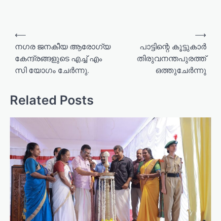
P
⟵
⟶
o
നഗര ജനകീയ ആരോഗ്യ
പാട്ടിന്റെ കൂട്ടുകാർ
കേന്ദ്രങ്ങളുടെ എച്ച് എം
തിരുവനന്തപുരത്ത്
s
സി യോഗം ചേർന്നു.
ഒത്തുചേർന്നു
t
n
Related Posts
a
v
i
g
a
t
i
o