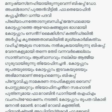
മനുഷ്യസ്‌നേഹിയായിരുന്നുവെന്ന് ബിഷപ്പ് ഡോ.
അംബ്രോസ് പുത്തൻവീട്ടിൽ .ഫാ.തെയോഫിൻ
കപ്പുച്ചിൻ്റെ ധന്യ പദവി
പ്രഖ്യാപനത്തോടനുബന്ധിച്ച് ജന്മസ്ഥലമായ
കോട്ടപ്പുറത്തെ ആഘോഷങ്ങളുടെ ഭാഗമായി
കോട്ടപ്പുറം സെൻ്റ് മൈക്കിൾസ് കത്തീഡ്രലിൽ
അർപ്പിച്ച കൃതജ്ഞതാബലിയിൽ മുഖ്യകാർമികത്വം
വഹിച്ച് ആമുഖ സന്ദേശം നൽകുകയായിരുന്നു ബിഷപ്പ്.
വേദനകളുമായി തന്നെ തേടി വന്നവർക്കെല്ലാം
സാന്ത്വനവും ആശ്വാസവും നല്കിയ ആത്മീയ
ഗുരുവായിരുന്നു തിയോഫിനച്ചൻ . കോട്ടപ്പുറം
രൂപതയുടെയും കോട്ടപ്പുറം ഇടവകയുടെയും
അഭിമാനമാണ് അദ്ദേഹമെന്നും ബിഷപ്പ്
പ്രസ്താവിച്ചു.നാമകരണ നടപടികളുടെ വൈസ്
പോസ്റ്റുലേറ്ററും തിയോഫിനച്ചൻ്റെ സഹോദരീ
പുത്രനുമായ ഫാ.റോബിൻ ഡാനിയൽ ഒഎഫ്എം
വചനപ്രഘോഷണം നടത്തി. കോട്ടപ്പുറം രൂപത വികാരി
ജനറൽ മോൺ. റോക്കി റോബി കളത്തിൽ,
ഫിനാൻഷ്യൽ അഡ്മിനിസ്‌ട്രേറ്റർ ഫാ.ജോബി