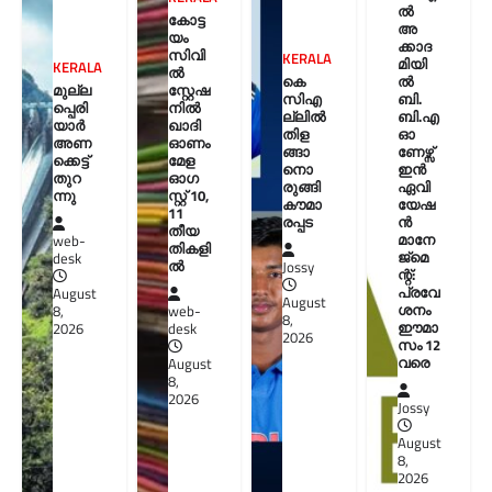
ൽ
കോട്ട
അ
യം
ക്കാദ
സിവി
KERALA
മിയി
KERALA
ൽ
കെ
ൽ
മുല്ല
സ്റ്റേഷ
സിഎ
ബി.
പ്പെരി
നിൽ
ല്ലിൽ
ബി.എ
യാര്‍
ഖാദി
തിള
ഓ
അണ
ഓണം
ങ്ങാ
ണേഴ്സ്
ക്കെട്ട്
മേള
നൊ
ഇൻ
തുറ
ഓഗ
രുങ്ങി
ഏവി
ന്നു
സ്റ്റ് 10,
കൗമാ
യേഷ
11
രപ്പട
ൻ
തീയ
മാനേ
web-
തികളി
ജ്മെ
desk
ല്‍
Jossy
ന്റ്:
പ്രവേ
August
August
ശനം
8,
web-
8,
ഈമാ
2026
desk
2026
സം 12
വരെ
August
8,
2026
Jossy
August
8,
2026