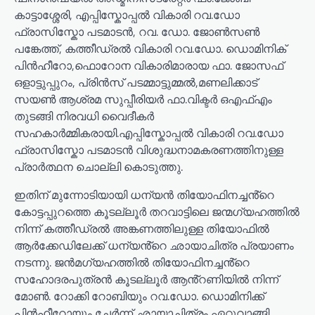
കാട്ടാശ്ശേരി, എപ്പിസ്കോപ്പൽ വികാരി റവ.ഡോ
ഫ്രാസിസ്കോ പടമാടൻ, റവ. ഡോ. ജോൺസൺ
പങ്കേത്ത്, കത്തീഡ്രൽ വികാരി റവ.ഡോ. ഡൊമിനിക്
പിൻഹീറോ,ഫൊറോന വികാരിമാരായ ഫാ. ജോസഫ്
ഒളാട്ടുപ്പുറം, പ്രിൻസ് പടമ്മാട്ടുമ്മൽ,മണലിക്കാട്
സയൺ ആശ്രമ സുപ്പീരിയർ ഫാ.വിക്ടർ ഒഎഫ്എം
തുടങ്ങി നിരവധി വൈദീകർ
സഹകാർമ്മികരായി.എപ്പിസ്കോപ്പൽ വികാരി റവ.ഡോ
ഫ്രാസിസ്കോ പടമാടൻ വിശുദ്ധനാമകരണത്തിനുള്ള
പ്രാർത്ഥന ചൊല്ലി കൊടുത്തു.
ഇതിന് മുന്നോടിയായി ധന്യൻ തിയോഫിനച്ചൻ്റെ
കോട്ടപ്പുറത്തെ കൂടല്ലൂർ തറവാട്ടിലെ ജന്മഗ്യഹത്തിൽ
നിന്ന് കത്തീഡ്രൽ അങ്കണത്തിലുള്ള തിയോഫിൽ
ആർക്കേഡിലേക്ക് ധന്യൻ്റെ ഛായാചിത്ര പ്രയാണം
നടന്നു. ജൻമഗ്യഹത്തിൽ തിയോഫിനച്ചൻ്റെ
സഹോദരപുത്രൻ കൂടല്ലൂർ ആൻ്റണിയിൽ നിന്ന്
മോൺ. റോക്കി റോബിയും റവ.ഡോ. ഡൊമിനിക്ക്
പിൻഹീറോയും ചേർന്ന് ഛായാചിത്രം ഏറ്റുവാങ്ങി.