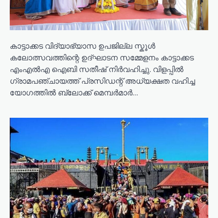
n
കാട്ടാക്കട വിദ്യാഭ്യാസ ഉപജില്ല സ്കൂൾ
കലോത്സവത്തിന്റെ ഉദ്ഘാടന സമ്മേളനം കാട്ടാക്കട
എംഎൽഎ ഐബി സതീഷ് നിർവഹിച്ചു. വിളപ്പിൽ
ഗ്രാമപഞ്ചായത്ത് പ്രസിഡന്റ് അധ്യക്ഷത വഹിച്ച
യോഗത്തിൽ ബ്ലോക്ക് മെമ്പർമാർ…