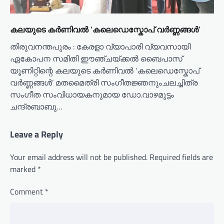
കലയുടെ കർണിവൽ ‘കലെഡെസ്കോപ് വർണ്ണങ്ങൾ’
തിരുവനന്തപുരം : കേരളാ വ്യാപാരി വ്യവസായി
ഏകോപന സമിതി ഈഞ്ചയ്ക്കൽ ബൈപാസ്
യൂണിറ്റിന്റെ കലയുടെ കർണിവൽ ‘കലെഡെസ്കോപ്
വർണ്ണങ്ങൾ’ മതമൈത്രി സംഗീതജ്ഞനുംചലച്ചിത്ര
സംഗീത സംവിധായകനുമായ ഡോ.വാഴമുട്ടം
ചന്ദ്രബാബു…
Leave a Reply
Your email address will not be published.
Required fields are
marked
*
Comment
*