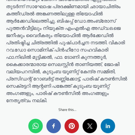
തുടർന്ന് സാഘോഷ പ്രദക്ഷിണമായി ഛായാചിത്രം
കത്തീഡ്രൽ അങ്കണത്തിലുള്ള തിയോഫിൽ
ആർക്കേഡിലെത്തിച്ചു. ബിഷപ്പ് ഡോ.അംബ്രോസ്
പുത്തൻവീട്ടിലും നിയുക്ത എംഎൽഎ അഡ്വ.ഒ.ജെ
ജനീഷും വൈദീകരും തിയോഫിൽ ആർക്കേഡിൽ
പ്രതിഷ്ഠിച്ച ചിത്രത്തിൽ പുഷ്പാർച്ചന നടത്തി. വികാരി
റവ.ഡോ സൊമിനിക് പിൻഹീറോ സഹവികാരി
ഫാ.നിഖിൽ മുട്ടിക്കൽ, ഫാ. ടോണി കുന്നത്തൂർ,
കൈക്കാരന്മാരായ സെലസ്റ്റിൻ താണിയത്ത്, ജോഷി
വലിയപറമ്പിൽ, കുടുംബ യൂണിറ്റ് കേന്ദ്ര സമ്മിതി,
പ്രസിഡന്റ് റോബർട്ട് തണ്ണിക്കോട്ട്, പാരിഷ് കൗൺസിൽ
സെക്രട്ടറി ആന്റണി പങ്കേത്ത് കുടുംബ യൂണിറ്റ്
അംഗങ്ങളും, പാരിഷ് കൗൺസിൽ അംഗങ്ങളും
നേതൃത്വം നല്കി.
Share this...