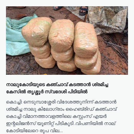
i
g
a
t
i
o
n
നാലുകോടിയുടെ കഞ്ചാവ് കടത്താൻ ശ്രമിച്ച
കേസിൽ തൃശ്ശൂർ സ്വദേശി പിടിയിൽ
കൊച്ചി: നെടുമ്പാശ്ശേരി വിദേശത്തുനിന്ന് കടത്താൻ
ശ്രമിച്ച നാലു കിലോഗ്രാം ഹൈബ്രിഡ് കഞ്ചാവ്
കൊച്ചി വിമാനത്താവളത്തിലെ കസ്റ്റംസ് എയർ
ഇന്റലിജൻസ് യൂണിറ്റ് പിടികൂടി .വിപണിയിൽ നാല്
കോടിയിലേറെ രൂപ വില…