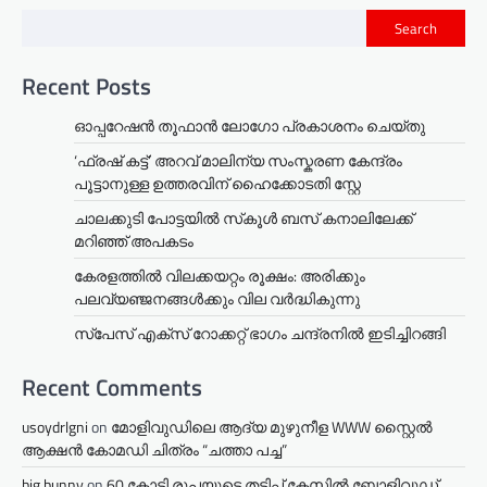
Search
Recent Posts
ഓപ്പറേഷൻ തൂഫാൻ ലോഗോ പ്രകാശനം ചെയ്തു
‘ഫ്രഷ് കട്ട്’ അറവ് മാലിന്യ സംസ്കരണ കേന്ദ്രം
പൂട്ടാനുള്ള ഉത്തരവിന് ഹൈക്കോടതി സ്റ്റേ
ചാലക്കുടി പോട്ടയിൽ സ്‌കൂൾ ബസ് കനാലിലേക്ക്
മറിഞ്ഞ് അപകടം
കേരളത്തില്‍ വിലക്കയറ്റം രൂക്ഷം: അരിക്കും
പലവ്യഞ്ജനങ്ങള്‍ക്കും വില വർദ്ധികുന്നു
സ്‌പേസ് എക്‌സ് റോക്കറ്റ് ഭാഗം ചന്ദ്രനില്‍ ഇടിച്ചിറങ്ങി
Recent Comments
usoydrlgni
on
മോളിവുഡിലെ ആദ്യ മുഴുനീള WWW സ്റ്റൈൽ
ആക്ഷൻ കോമഡി ചിത്രം “ചത്താ പച്ച”
big bunny
on
60 കോടി രൂപയുടെ തട്ടിപ്പ് കേസിൽ ബോളിവുഡ്