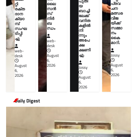
പുതി
പ്രവ
ലൈ
റ്റി
യ
ചന
സൻ
രക്ത
ബാച്ചി
മത്സര
സ്
ദാന
ലേക്ക്
വിജ
നിർ
ക്യാ
വനിത
യിക്ക്
ബ
മ്പ്
കളിൽ
സമ്മാ
ന്ധം
സംഘ
നി
നം
ടിപ്പി
ന്നും
കൈ
ച്ചു
അപേ
web-
മാറി.
ക്ഷ
desk
ക്ഷണി
web-
ച്ചു.
Jossy
August
desk
6,
August
2026
August
Jossy
6,
6,
2026
2026
August
6,
2026
Daily Digest