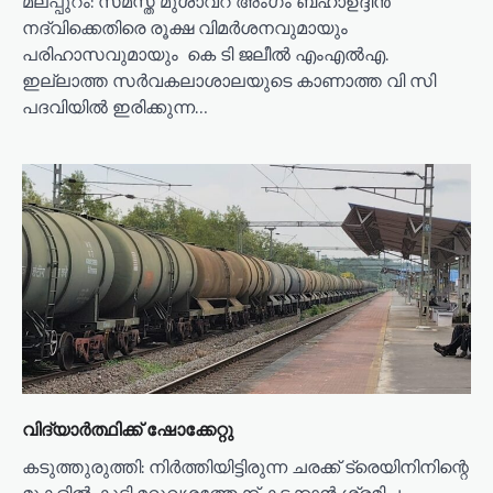
മലപ്പുറം: സമസ്ത മുശാവറ അംഗം ബഹാഉദ്ദീൻ
നദ്‌വിക്കെതിരെ രൂക്ഷ വിമർശനവുമായും
പരിഹാസവുമായും കെ ടി ജലീൽ എംഎൽഎ.
ഇല്ലാത്ത സർവകലാശാലയുടെ കാണാത്ത വി സി
പദവിയിൽ ഇരിക്കുന്ന…
വിദ്യാർത്ഥിക്ക് ഷോക്കേറ്റു
കടുത്തുരുത്തി: നിർത്തിയിട്ടിരുന്ന ചരക്ക് ട്രെയിനിനിന്റെ
മുകളിൽ കൂടി മറുവശത്തേക്ക് കടക്കാൻ ശ്രമിച്ച