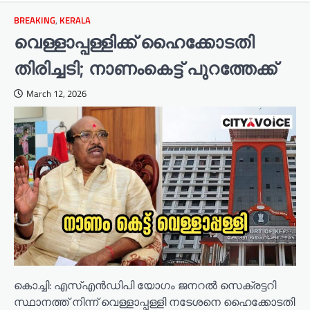
BREAKING
,
KERALA
വെള്ളാപ്പള്ളിക്ക് ഹൈക്കോടതി
തിരിച്ചടി; നാണംകെട്ട് പുറത്തേക്ക്
March 12, 2026
കൊച്ചി: എസ്എൻഡിപി യോഗം ജനറൽ സെക്രട്ടറി
സ്ഥാനത്ത് നിന്ന് വെള്ളാപ്പള്ളി നടേശനെ ഹൈക്കോടതി