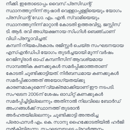
നീക്കി. ഇതോടൊപ്പം വൈസ് പ്രസിഡന്റ്
സ്ഥാനത്തുനിന്ന് തുഷാർ വെള്ളാപ്പള്ളിയെയും യോഗം
പ്രസിഡന്റ് ഡോ. എം. എൻ. സ്വാമിയെയും
സ്ഥാനത്തുനിന്ന് മാറ്റാൻ കോടതി ഉത്തരവിട്ടു. ജസ്റ്റിസ്
ടി. ആർ. രവി അധ്യക്ഷനായ സിംഗിൾ ബെഞ്ചാണ്
വിധി പ്രസ്താവിച്ചത്.
കമ്പനി നിയമപ്രകാരം രജിസ്റ്റർ ചെയ്ത സംഘടനയായ
എസ്എൻഡിപി യോഗം തുടർച്ചയായി മൂന്ന് വർഷം
റെജിസ്ട്രാർ ഓഫ് കമ്പനീസിന് ആവശ്യമായ
സാമ്പത്തിക കണക്കുകൾ സമർപ്പിക്കാത്തതാണ്
കോടതി ചൂണ്ടിക്കാട്ടിയത്. നിർബന്ധമായ കണക്കുകൾ
സമർപ്പിക്കാത്തത് അയോഗ്യതയ്ക്കു
കാരണമാകുമെന്ന് വ്യക്തമാക്കിയാണ് ഈ നടപടി.
സംഘടന 2006ന് ശേഷം ഓഡിറ്റ് കണക്കുകൾ
സമർപ്പിച്ചിട്ടില്ലെന്നും അതിനാൽ നിലവിലെ ബോർഡ്
അംഗങ്ങൾക്ക് സ്ഥാനത്ത് തുടരാൻ
അർഹതയില്ലെന്നും ചൂണ്ടിക്കാട്ടി അന്തരിച്ച
പ്രൊഫസർ എം. കെ. സാനു ഹൈക്കോടതിയിൽ ഹർജി
നൽകിയിരുന്നു. സംഘടനയുടെ പ്രവർത്തനം