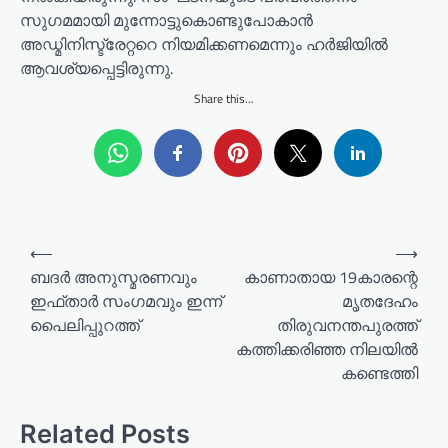
സുഗമമായി മുന്നോട്ടുകൊണ്ടുപോകാൻ
അഡ്മിനിസ്ട്രേറ്ററെ നിയമിക്കണമെന്നും ഹർജിയിൽ
ആവശ്യപ്പെട്ടിരുന്നു.
Share this...
P
⟵
⟶
o
ബദർ അനുസ്മരണവും
കാണാതായ 19കാരന്റെ
ഇഫ്താർ സംഗമവും ഇന്ന്
മൃതദേഹം
s
പൈലിപ്പുറത്ത്
തിരുവനന്തപുരത്ത്
t
കത്തിക്കരിഞ്ഞ നിലയിൽ
n
കണ്ടെത്തി
a
v
Related Posts