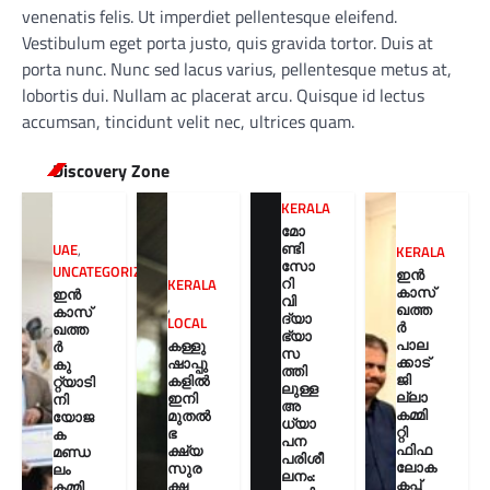
venenatis felis. Ut imperdiet pellentesque eleifend.
Vestibulum eget porta justo, quis gravida tortor. Duis at
porta nunc. Nunc sed lacus varius, pellentesque metus at,
lobortis dui. Nullam ac placerat arcu. Quisque id lectus
accumsan, tincidunt velit nec, ultrices quam.
Discovery Zone
KERALA
മോ
ണ്ടി
UAE
,
KERALA
സോ
UNCATEGORIZED
ഇൻ
റി
KERALA
കാസ്
ഇൻ
വി
,
ഖത്ത
കാസ്
ദ്യാ
LOCAL
ർ
ഖത്ത
ഭ്യാ
പാല
കള്ളു
ർ
സ
ക്കാട്
ഷാപ്പു
കു
ത്തി
ജി
കളിൽ
റ്റ്യാടി
ലുള്ള
ല്ലാ
ഇനി
നി
അ
കമ്മി
മുതൽ
യോജ
ധ്യാ
റ്റി
ഭ
ക
പന
ഫിഫ
ക്ഷ്യ
മണ്ഡ
പരിശീ
ലോക
സുര
ലം
ലനം:
കപ്പ്
ക്ഷ
കമ്മി