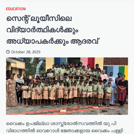
EDUCATION
സെന്റ് ലൂയീസിലെ
വിദ്യാർത്ഥികൾക്കും
അധ്യാപകർക്കും ആദരവ്
October 28, 2025
വൈക്കം ഉപജില്ലാ ശാസ്ത്രോൽസവത്തിൽ യു പി
വിഭാഗത്തിൽ ഓവറോൾ ജേതാക്കളായ വൈക്കം പള്ളി