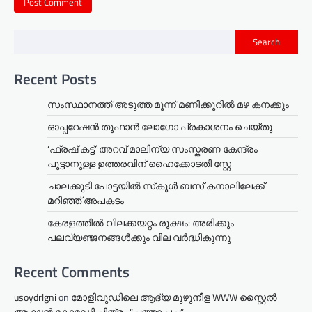
Search
Recent Posts
സംസ്ഥാനത്ത് അടുത്ത മൂന്ന് മണിക്കൂറിൽ മഴ കനക്കും
ഓപ്പറേഷൻ തൂഫാൻ ലോഗോ പ്രകാശനം ചെയ്തു
‘ഫ്രഷ് കട്ട്’ അറവ് മാലിന്യ സംസ്കരണ കേന്ദ്രം
പൂട്ടാനുള്ള ഉത്തരവിന് ഹൈക്കോടതി സ്റ്റേ
ചാലക്കുടി പോട്ടയിൽ സ്‌കൂൾ ബസ് കനാലിലേക്ക്
മറിഞ്ഞ് അപകടം
കേരളത്തില്‍ വിലക്കയറ്റം രൂക്ഷം: അരിക്കും
പലവ്യഞ്ജനങ്ങള്‍ക്കും വില വർദ്ധികുന്നു
Recent Comments
usoydrlgni
on
മോളിവുഡിലെ ആദ്യ മുഴുനീള WWW സ്റ്റൈൽ
ആക്ഷൻ കോമഡി ചിത്രം “ചത്താ പച്ച”