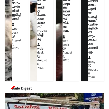
പരിശീ
ഭാഗം
സുര
ലം
ലനം:
ചന്ദ്ര
ക്ഷ
കമ്മി
പുതി
നില്‍
ലൈ
റ്റി
യ
ഇടിച്ചി
സൻ
രക്ത
ബാച്ചി
റങ്ങി
സ്
ദാന
ലേക്ക്
നിർ
ക്യാ
വനിത
ബ
മ്പ്
കളിൽ
web-
ന്ധം
സംഘ
നി
desk
ടിപ്പി
ന്നും
ച്ചു
അപേ
August
web-
ക്ഷ
6,
desk
ക്ഷണി
2026
web-
ച്ചു.
August
desk
6,
2026
August
Jossy
6,
2026
August
6,
2026
Daily Digest