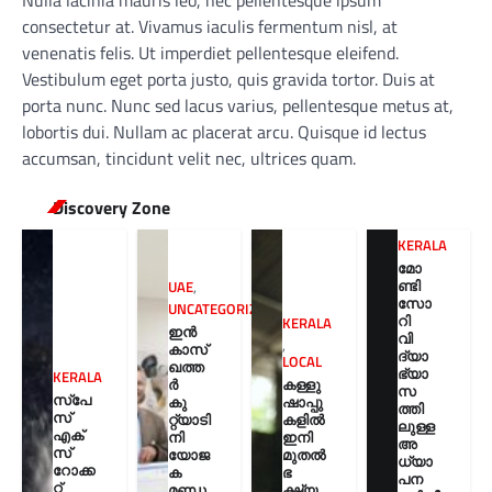
Nulla lacinia mauris leo, nec pellentesque ipsum
consectetur at. Vivamus iaculis fermentum nisl, at
venenatis felis. Ut imperdiet pellentesque eleifend.
Vestibulum eget porta justo, quis gravida tortor. Duis at
porta nunc. Nunc sed lacus varius, pellentesque metus at,
lobortis dui. Nullam ac placerat arcu. Quisque id lectus
accumsan, tincidunt velit nec, ultrices quam.
Discovery Zone
KERALA
മോ
ണ്ടി
UAE
,
സോ
UNCATEGORIZED
റി
KERALA
ഇൻ
വി
,
കാസ്
ദ്യാ
LOCAL
ഖത്ത
ഭ്യാ
KERALA
കള്ളു
ർ
സ
സ്‌പേ
ഷാപ്പു
കു
ത്തി
സ്
കളിൽ
റ്റ്യാടി
ലുള്ള
എക്‌
ഇനി
നി
അ
സ്
മുതൽ
യോജ
ധ്യാ
റോക്ക
ഭ
ക
പന
റ്റ്
ക്ഷ്യ
മണ്ഡ