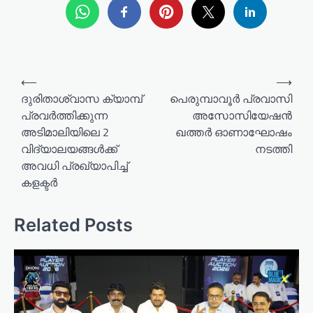
P
⟵
⟶
o
ദുരിതാശ്വാസ ക്യാമ്പ്
പെരുമ്പാവൂർ പ്രവാസി
പ്രവർത്തിക്കുന്ന
അസോസിയേഷൻ
s
അടിമാലിയിലെ 2
ഖത്തർ ഓണാഘോഷം
t
വിദ്യാലയങ്ങൾക്ക്
നടത്തി
n
അവധി പ്രഖ്യാപിച്ച്
a
കളക്ടർ
v
Related Posts
i
g
a
t