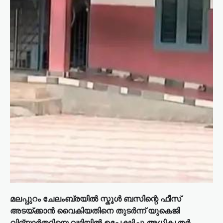
മലപ്പുറം ചേലംബ്രയിൽ സ്കൂൾ ബസിന്റെ ഫീസ്
അടയ്ക്കാൻ വൈകിയതിനെ തുടർന്ന് യുകെജി
വിദ്യാർത്ഥിയെ വഴിയിൽ ഉപേക്ഷിച്ചു അധികൃതർ