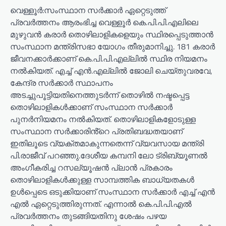
വെള്ളൂർ:സംസ്ഥാന സർക്കാർ ഏറ്റെടുത്ത്
പ്രവർത്തനം ആരംഭിച്ച വെള്ളൂർ കെ.പി.പി.എലിലെ
മുഴുവൻ കരാർ തൊഴിലാളികളെയും സ്ഥിരപ്പെടുത്താൻ
സംസ്ഥാന മന്ത്രിസഭാ യോഗം തീരുമാനിച്ചു. 181 കരാർ
ജീവനക്കാർക്കാണ് കെ.പി.പി.എല്ലിൽ സ്ഥിര നിയമനം
നൽകിയത്. എച്ച് എൻ.എല്ലിൽ ജോലി ചെയ്തുവരവേ,
കേന്ദ്ര സർക്കാർ സ്ഥാപനം
അടച്ചുപൂട്ടിയതിനെത്തുടർന്ന് തൊഴിൽ നഷ്ടപ്പെട്ട
തൊഴിലാളികൾക്കാണ് സംസ്ഥാന സർക്കാർ
പുനർനിയമനം നൽകിയത്. തൊഴിലാളികളോടുള്ള
സംസ്ഥാന സർക്കാരിൻ്റെ പ്രതിബദ്ധതയാണ്
ഇതിലൂടെ വ്യക്തമാകുന്നതെന്ന് വ്യവസായ മന്ത്രി
പി.രാജീവ് പറഞ്ഞു.ദേശീയ കമ്പനി ലോ ട്രിബ്യൂണൽ
അംഗീകരിച്ച റസല്യൂഷൻ പ്ലാൻ പ്രകാരം
തൊഴിലാളികൾക്കുള്ള സാമ്പത്തിക ബാധ്യതകൾ
ഉൾപ്പെടെ ഒടുക്കിയാണ് സംസ്ഥാന സർക്കാർ എച്ച് എൻ
എൽ ഏറ്റെടുത്തിരുന്നത്. എന്നാൽ കെ.പി.പി.എൽ
പ്രവർത്തനം തുടങ്ങിയതിനു ശേഷം പഴയ