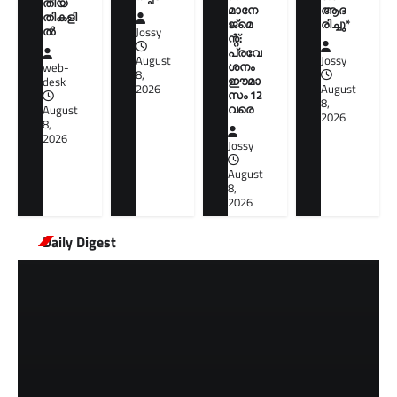
തീയ
മാനേ
ആദ
തികളി
ജ്മെ
രിച്ചു*
ല്‍
Jossy
ന്റ്:
പ്രവേ
August
Jossy
ശനം
web-
8,
ഈമാ
desk
2026
August
സം 12
8,
വരെ
August
2026
8,
2026
Jossy
August
8,
2026
Daily Digest