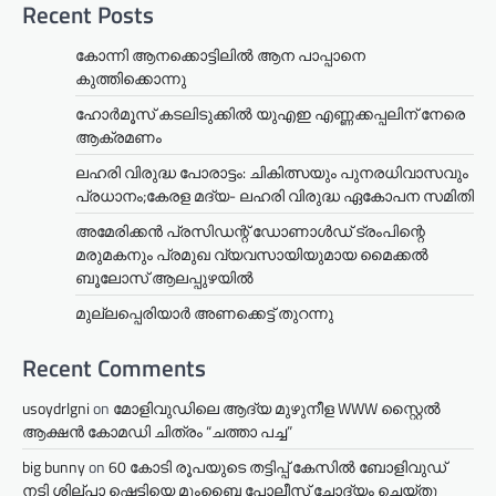
Recent Posts
കോന്നി ആനക്കൊട്ടിലിൽ ആന പാപ്പാനെ
കുത്തിക്കൊന്നു
ഹോർമൂസ് കടലിടുക്കിൽ യുഎഇ എണ്ണക്കപ്പലിന് നേരെ
ആക്രമണം
ലഹരി വിരുദ്ധ പോരാട്ടം: ചികിത്സയും പുനരധിവാസവും
പ്രധാനം;കേരള മദ്യ- ലഹരി വിരുദ്ധ ഏകോപന സമിതി
അമേരിക്കൻ പ്രസിഡന്റ് ഡോണാൾഡ് ട്രംപിന്റെ
മരുമകനും പ്രമുഖ വ്യവസായിയുമായ മൈക്കൽ
ബൂലോസ് ആലപ്പുഴയിൽ
മുല്ലപ്പെരിയാര്‍ അണക്കെട്ട് തുറന്നു
Recent Comments
usoydrlgni
on
മോളിവുഡിലെ ആദ്യ മുഴുനീള WWW സ്റ്റൈൽ
ആക്ഷൻ കോമഡി ചിത്രം “ചത്താ പച്ച”
big bunny
on
60 കോടി രൂപയുടെ തട്ടിപ്പ് കേസിൽ ബോളിവുഡ്
നടി ശില്പാ ഷെട്ടിയെ മുംബൈ പോലീസ് ചോദ്യം ചെയ്തു