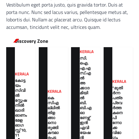
Vestibulum eget porta justo, quis gravida tortor. Duis at
porta nunc. Nunc sed lacus varius, pellentesque metus at,
lobortis dui. Nullam ac placerat arcu. Quisque id lectus
accumsan, tincidunt velit nec, ultrices quam.
Discovery Zone
KERALA
സി.
ഐ.
എ.എ
സ്.എ
KERALA
ൽ
കോട്ട
KERALA
അ
യം
ക്കാദ
*മുതി
സിവി
KERALA
മിയി
ർന്ന
ൽ
കെ
ൽ
പത്ര
സ്റ്റേഷ
സിഎ
ബി.
പ്രവ
നിൽ
ല്ലിൽ
ബി.എ
ർത്ത
ഖാദി
തിള
ഓ
കനെ
ഓണം
ങ്ങാ
ണേഴ്സ്
പി
മേള
നൊ
ഇൻ
ന്നോ
ഓഗ
രുങ്ങി
ഏവി
ക്ക
സ്റ്റ് 10,
കൗമാ
യേഷ
വിഭാ
11
രപ്പട
ൻ
ഗം