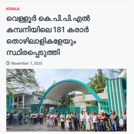
KERALA
വെള്ളൂർ കെ.പി.പി.എൽ
കമ്പനിയിലെ 181 കരാർ
തൊഴിലാളികളേയും
സ്ഥിരപ്പെടുത്തി
November 7, 2025