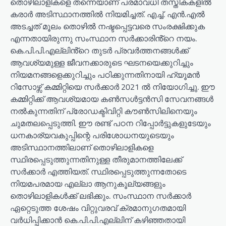
തൊഴിലാളികളെ തന്നെയാണ് പരമാവധി തസ്തികകളിൽ
കരാർ അടിസ്ഥാനത്തിൽ നിയമിച്ചത്. എച്ച്. എൻ.എൽ
അടച്ചത് മൂലം തൊഴിൽ നഷ്ടപ്പെട്ടവരെ സംരക്ഷിക്കുക
എന്നതായിരുന്നു സംസ്ഥാന സർക്കാരിൻ്റെ നയം.
കെ.പി.പി.എല്ലിൻ്റെ തുടർ പ്രവർത്തനങ്ങൾക്ക്
ആവശ്യമുള്ള ജീവനക്കാരുടെ ഘടനയെക്കുറിച്ചും
നിയമനങ്ങളെക്കുറിച്ചും പഠിക്കുന്നതിനായി ഹ്യൂമൻ
റിസോഴ്സ് കമ്മിറ്റിയെ സർക്കാർ 2021 ൽ നിയോഗിച്ചു. ഈ
കമ്മിറ്റിക്ക് ആവശ്യമായ കൺസൾട്ടൻസി സേവനങ്ങൾ
നൽകുന്നതിന് പ്രോഡക്ടിവിറ്റി കൗൺസിലിനെയും
ചുമതലപ്പെടുത്തി. ഈ രണ്ട് പഠന റിപ്പോർട്ടുകളുടേയും
ധനകാര്യവകുപ്പിന്റെ പരിശോധനയുടെയും
അടിസ്ഥാനത്തിലാണ് തൊഴിലാളികളെ
സ്ഥിരപ്പെടുത്തുന്നതിനുള്ള തീരുമാനത്തിലേക്ക്
സർക്കാർ എത്തിയത്. സ്ഥിരപ്പെടുത്തുന്നതോടെ
നിയമപരമായ എല്ലാ ആനുകൂല്യങ്ങളും
തൊഴിലാളികൾക്ക് ലഭിക്കും. സംസ്ഥാന സർക്കാർ
ഏറ്റെടുത്ത ശേഷം വിറ്റുവരവ് ക്രമാനുഗതമായി
വർധിപ്പിക്കാൻ കെ.പി.പി.എല്ലിന് കഴിഞ്ഞതായി