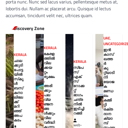
porta nunc. Nunc sed lacus varius, pellentesque metus at,
lobortis dui. Nullam ac placerat arcu. Quisque id lectus
accumsan, tincidunt velit nec, ultrices quam.
Discovery Zone
UAE
,
UNCATEGORIZ
KERALA
ഇൻ
കേരള
കാസ്
KERALA
ത്തില്‍
ഖത്ത
ചാല
KERALA
വില
ർ
ക്കുടി
ക്കയ
സ്‌പേ
കു
പോട്ട
റ്റം
സ്
റ്റ്യാടി
യിൽ
രൂക്ഷം
എക്‌
നി
സ്‌കൂ
:
സ്
യോജ
ൾ
അരി
റോക്ക
ക
ബസ്
ക്കും
റ്റ്
മണ്ഡ
കനാ
പല
ഭാഗം
ലം
ലിലേ
വ്യ
ചന്ദ്ര
കമ്മി
ക്ക്
ഞ്ജന
നില്‍
റ്റി
മറി
ങ്ങ
ഇടിച്ചി
രക്ത
ഞ്ഞ്
ള്‍ക്കും
റങ്ങി
ദാന
അപ
വില
ക്യാ
കടം
വർദ്ധി
മ്പ്
web-
കുന്നു
സംഘ