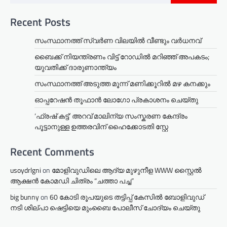
Recent Posts
സംസ്ഥാനത്ത് സ്വർണ വിലയിൽ വീണ്ടും വർധനവ്
ബൈക്ക് നിയന്ത്രണം വിട്ട് റോഡില്‍ മറിഞ്ഞ് അപകടം;
യുവതിക്ക് ദാരുണാന്ത്യം
സംസ്ഥാനത്ത് അടുത്ത മൂന്ന് മണിക്കൂറിൽ മഴ കനക്കും
ഓപ്പറേഷൻ തൂഫാൻ ലോഗോ പ്രകാശനം ചെയ്തു
‘ഫ്രഷ് കട്ട്’ അറവ് മാലിന്യ സംസ്കരണ കേന്ദ്രം
പൂട്ടാനുള്ള ഉത്തരവിന് ഹൈക്കോടതി സ്റ്റേ
Recent Comments
usoydrlgni
on
മോളിവുഡിലെ ആദ്യ മുഴുനീള WWW സ്റ്റൈൽ
ആക്ഷൻ കോമഡി ചിത്രം “ചത്താ പച്ച”
big bunny
on
60 കോടി രൂപയുടെ തട്ടിപ്പ് കേസിൽ ബോളിവുഡ്
നടി ശില്പാ ഷെട്ടിയെ മുംബൈ പോലീസ് ചോദ്യം ചെയ്തു