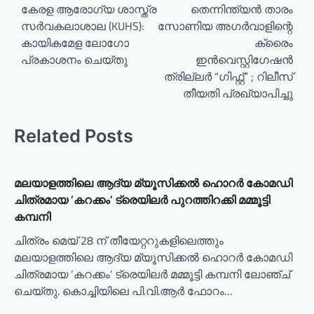
o
കേരള ആരോഗ്യ ശാസ്ത്ര
തെന്നിന്ത്യൻ താരം
സർവകലാശാല (KUHS):
സോണിയ അഗർവാളിന്റെ
s
കായികമേള ലോഗോ
ക്രൈം
t
പ്രകാശനം ചെയ്തു
ഇൻവെസ്റ്റിഗേഷൻ
n
ത്രില്ലർ “ഗിഫ്റ്റ്” ; റിലീസ്
a
തീയതി പ്രഖ്യാപിച്ചു
v
Related Posts
i
g
a
മലയാളത്തിലെ ആദ്യ മ്യൂസിക്കൽ ഹൊറർ കോമഡി
t
ചിത്രമായ ‘കറക്കം’ ട്രെയിലർ പുറത്തിറക്കി മമ്മൂട്ടി
കമ്പനി
i
ചിത്രം മെയ് 28 ന് തീയേറ്ററുകളിലെത്തും
o
മലയാളത്തിലെ ആദ്യ മ്യൂസിക്കൽ ഹൊറർ കോമഡി
n
ചിത്രമായ ‘കറക്കം’ ട്രെയിലർ മമ്മൂട്ടി കമ്പനി ലോഞ്ച്
ചെയ്തു. കൊച്ചിയിലെ പി.വി.ആർ ഫോറം…