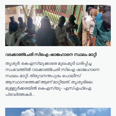
വടക്കാഞ്ചേരി സിഐ ഷാജഹാനെ സ്ഥലം മാറ്റി
തൃശൂര്‍: കെഎസ്‌യുക്കാരെ മുഖംമൂടി ധരിപ്പിച്ച
സംഭവത്തില്‍ വടക്കാഞ്ചേരി സിഐ ഷാജഹാനെ
സ്ഥലം മാറ്റി. തിരുവനന്തപുരം പൊലീസ്
ആസ്ഥാനത്തേക്ക് ആണ് മാറ്റിയത്. തൃശൂരിലെ
മുള്ളൂര്‍ക്കരയില്‍ കെഎസ്‌യു- എസ്എഫ്ഐ
പ്രവര്‍ത്തകര്‍…