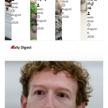
desk
web-
ടിപ്പി
desk
ച്ചു
web-
August
desk
6,
August
2026
web-
6,
August
desk
2026
6,
2026
August
6,
2026
Daily Digest