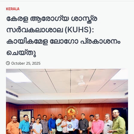
KERALA
കേരള ആരോഗ്യ ശാസ്ത്ര
സർവകലാശാല (KUHS):
കായികമേള ലോഗോ പ്രകാശനം
ചെയ്തു
October 25, 2025