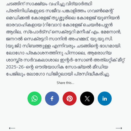
ചടങ്ങിന് സാക്ഷ്യം വഹിച്ചു.വിദ്യാർത്ഥി
പ്രതിനിധികളുടെ സജീവ പങ്കാളിത്തം ഗവൺമെന്റ്
മെഡിക്കൽ കോളേജ് തൃശ്ശൂരിലെ കോളേജ് യൂണിയൻ
ഭാരവാഹികളായ (റിവോറ) കോളേജ് ചെയർപേഴ്സൻ
ആദില, സ്പോർട്സ് സെക്രട്ടറി മനീഷ് എം. മേനോൻ,
ജനറൽ സെക്രട്ടറി സാനിൻ അഹമ്മദ്, യു.യു.സി.
(യു.ജി.) സിബത്തുള്ള എന്നിവരും ചടങ്ങിന്റെ ഭാഗമായി.
ലോഗോ പ്രകാശനത്തിനു പിന്നാലെ, ആരോഗ്യ
ശാസ്ത്ര സർവകലാശാല ഇന്റർ-സോൺ അത്‌ലറ്റിക് മീറ്റ്
2025-26-ന്റെ ഔദ്യോഗിക സോഷ്യൽ മീഡിയ
പേജിലും ലോഗോ ഡിജിറ്റലായി പ്രസിദ്ധീകരിച്ചു.
Share this...
P
⟵
⟶