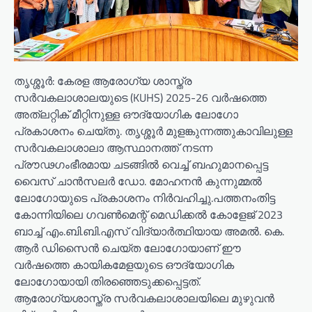
തൃശ്ശൂർ: കേരള ആരോഗ്യ ശാസ്ത്ര
സർവകലാശാലയുടെ (KUHS) 2025-26 വർഷത്തെ
അത്‌ലറ്റിക് മീറ്റിനുള്ള ഔദ്യോഗിക ലോഗോ
പ്രകാശനം ചെയ്തു. തൃശ്ശൂർ മുളങ്കുന്നത്തുകാവിലുള്ള
സർവകലാശാലാ ആസ്ഥാനത്ത് നടന്ന
പ്രൗഢഗംഭീരമായ ചടങ്ങിൽ വെച്ച് ബഹുമാനപ്പെട്ട
വൈസ് ചാൻസലർ ഡോ. മോഹനൻ കുന്നുമ്മൽ
ലോഗോയുടെ പ്രകാശനം നിർവഹിച്ചു.പത്തനംതിട്ട
കോന്നിയിലെ ഗവൺമെന്റ് മെഡിക്കൽ കോളേജ് 2023
ബാച്ച് എം.ബി.ബി.എസ് വിദ്യാർത്ഥിയായ അമൽ. കെ.
ആർ ഡിസൈൻ ചെയ്ത ലോഗോയാണ് ഈ
വർഷത്തെ കായികമേളയുടെ ഔദ്യോഗിക
ലോഗോയായി തിരഞ്ഞെടുക്കപ്പെട്ടത്.
ആരോഗ്യശാസ്ത്ര സർവകലാശാലയിലെ മുഴുവൻ