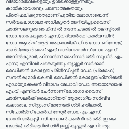
വിദ്യാർത്ഥികളെയും ഉൾക്കൊള്ളുന്നതും,
കായികാവേശവും ചലനാത്മകതയും
പ്രതിഫലിക്കുന്നതുമാണ് പുതിയ ലോഗോയെന്ന്
സർവകലാശാലാ അധികൃതർ അറിയിച്ചു.വൈസ്
ചാൻസലറുടെ ഓഫീസിൽ നടന്ന ചടങ്ങിൽ രജിസ്ട്രാർ
ഡോ. ഗോപകുമാർ എസ്,വിദ്യാർത്ഥി കാര്യ ഡീന്‍
ഡോ. ആശിഷ് ആർ, അക്കാദമിക് ഡീൻ ഡോ. ബിനോജ്,
കൺട്രോളർ ഓഫ് എക്‌സാമിനേഷൻസ് ഡോ. എസ്.
അനിൽകുമാർ, ഫിനാൻസ് ഓഫീസർ ശ്രീ. സുധീർ. എം.
എസ്, എന്നിവർ പങ്കെടുത്തു. തൃശ്ശൂർ സര്‍ക്കാര്‍
മെഡിക്കൽ കോളേജ് പ്രിൻസിപ്പൽ ഡോ. (പ്രൊഫ.)
സനൽകുമാർ കെ.ബി, മെഡിക്കൽ കോളേജ് ഫിസിക്കൽ
എഡ്യൂക്കേഷൻ വിഭാഗം മേധാവി ഡോ. അജയഘോഷ്
എം.വി എന്നിവർ ചേർന്നാണ് ലോഗോ വൈസ്
ചാൻസലർക്ക് കൈമാറിയത്. ആരോഗ്യ സർവ്വ
കലാശാല സിസ്റ്റംസ് മാനേജര്‍ ശ്രീ.ഹരിലാല്‍,
സ്‌പോർട്‌സ് കോർഡിനേറ്റർ ഡോ. എം.എസ്.
ഗോവിന്ദൻകുട്ടി, സി-സോൺ കൺവീനർ ശ്രീ. ഇ.ജെ.
ജോർജ്, ശ്രീ.ആദിൽ ശ്രീ.ഉണ്ണികൃഷ്ണൻ എന്നിവരും