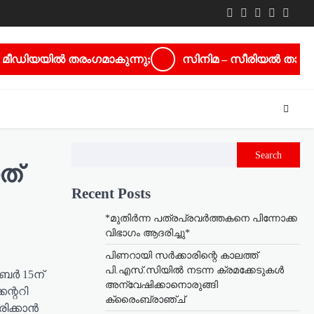
Twitter
Facebook
LinkedIn
Instagra
youtu
മീഡിയയിൽ തരംഗമാകുന്നു;
സിനിമ – സീരിയൽ താരം സ
Search
ത്
Recent Posts
*മുതിർന്ന പത്രപ്രവർത്തകനെ പിന്നോക്ക
വിഭാഗം ആദരിച്ചു*
പിണറായി സർക്കാരിന്റെ കാലത്ത്
പി.എസ്.സിയിൽ നടന്ന ക്രമക്കേടുകൾ
ര്‍ 15ന്
അന്വേഷിക്കാനൊരുങ്ങി
ന്ററി
ക്രൈംബ്രാഞ്ച്
ക്കാന്‍