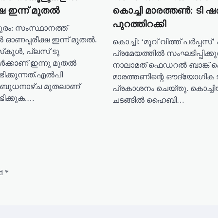
ഷ ഇന്ന് മുതൽ
കൊച്ചി മാരത്തണ്‍: ടി ഷര്‍ട
പുറത്തിറക്കി
ുരം: സംസ്ഥാനത്ത്
്‍ ഓണപ്പരീക്ഷ ഇന്ന് മുതൽ.
കൊച്ചി: ‘മൂവ് വിത്ത് പര്‍പ്പസ്
കൂള്‍, പ്ലസ് ടു
പ്രമേയത്തില്‍ സംഘടിപ്പിക്കു
ള്‍ക്കാണ് ഇന്നു മുതൽ
നാലാമത് ഫെഡറല്‍ ബാങ്ക് ക
ക്കുന്നത്.എല്‍പി
മാരത്തണിന്റെ ഔദ്യോഗിക ടി-ഷ
് ബുധനാഴ്ച മുതലാണ്
പ്രകാശനം ചെയ്തു. കൊച്ചിയ
ിക്കുക.…
ചടങ്ങില്‍ ഹൈബി…
ed
*