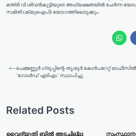
മന്ത്രി വി ശിവന്‍കുട്ടിയുടെ അധ്യക്ഷതയില്‍ ചേര്‍ന
സമിതി (ക്യുഐപി) യോഗത്തിലെടുക്കും.
P
⟵
ചെമ്മണ്ണൂർ ഗ്രൂപ്പിന്റെ തൃശൂർ കോർപറേറ്റ് ഓഫീസി
o
’ഗോൾഡ് എടിഎം’ സ്ഥാപിച്ചു
s
t
n
Related Posts
a
v
i
വൈദ്യുതി ബിൽ അടച്ചില്ല:
സംസ്ഥാനത്