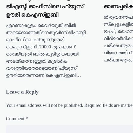
g
ജിഎസ്ടി ഓഫീസിലെ ഫ്യൂസ്
ഓണപ്പരീക്
a
ഊരി കെഎസ്ഇബി
തിരുവനന്തപ
t
സ്‌കൂളുകളില
എറണാകുളം: വൈദ്യുതി ബിൽ
യുപി, ഹൈസ്‌
i
അടയ്ക്കാത്തതിനെതുടർന്ന് ജിഎസ്ടി
വിദ്യാര്‍ഥിക
ഓഫീസിലെ ഫ്യൂസ് ഊരി
o
പരീക്ഷ ആരംഭി
കെഎസ്ഇബി. 70000 രൂപയാണ്
n
വിഭാഗത്തിന
വൈദ്യുതി ബിൽ കുടിശ്ശികയായി
പരീക്ഷ ആരംഭ
അടയ്ക്കാനുള്ളത്. കുടിശിക
വരുത്തിയതോടെയാണ് ഫ്യൂസ്
ഊരിയതെന്നാണ് കെഎസ്ഇബി…
Leave a Reply
Your email address will not be published.
Required fields are mark
Comment
*