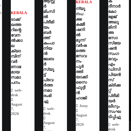
ആസ്റ്റ
ക്
KERALA
s
ർ
ദീനാർ
ന്യൂ
മിംസി
കോ
,
KERALA
നപ
ൽ
ളേജ്
ക്ഷ
ടാക്ക്
പ്രീമി
അലൂ
കമ്മീ
ഖത്ത
യം
മിനി
ഷനി
റിന്റെ
ബർ
അ
ൽ
വേന
ത്ത്
സോ
മൂന്ന്
ൽക്കാ
കംപാ
സിയേ
വർഷ
ല
നിയ
ഷൻ
ത്തെ
ക്യാ
ൻ
സംഗ
സേവ
മ്പിന്
ലേബ
മവും
നം
വർ
ർ
എം
പൂർ
ണാഭ
സ്യൂ
ഡിസി
ത്തി
മായ
ട്ട്
പിയൻ
യാക്കി
സമാ
പ്രവ
സ്
സൈ
പനം
ർത്ത
ക്രിക്ക
ഫുദ്ദീ
നമാ
റ്റ്
web-
ൻ
desk
രംഭി
പ്രീമി
ഹാജി
ച്ചു
യർ
August
Jossy
ലീഗും
web-
7,
സംഘ
desk
2026
August
ടിപ്പിച്ചു
7,
August
2026
web-
7,
desk