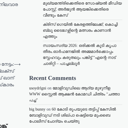
മുഖ്യമന്ത്രിക്കെതിരെ സോഷ്യൽ മീഡിയ
സ നിലവാര
പോസ്റ്റ്; അർജുൻ ആയങ്കിക്കെതിരെ
വീണ്ടും കേസ്
ക്രിസ് ഗെയിൽ കേരളത്തിലേക്ക്; കൊച്ചി
ബ്ലൂ ടൈഗേഴ്സിന്റെ മത്സരം കാണാൻ
എത്തും
സായംസദ്യ 2026: ഒരിക്കൽ കൂടി കൃപാ
തീരം.ഓർഫനേജിൽ അമ്മമാർക്കൊപ്പം
സ്നേഹവും കരുതലും പങ്കിട്ട് “എന്റെ നാട്
ചാരിറ്റി – പാച്ചല്ലൂർ
േട്ടം:
⟶
ലക്സ്
Recent Comments
് ഖാന്
്‌കാരം
usoydrlgni
on
മോളിവുഡിലെ ആദ്യ മുഴുനീള
WWW സ്റ്റൈൽ ആക്ഷൻ കോമഡി ചിത്രം “ചത്താ
പച്ച”
big bunny
on
60 കോടി രൂപയുടെ തട്ടിപ്പ് കേസിൽ
ബോളിവുഡ് നടി ശില്പാ ഷെട്ടിയെ മുംബൈ
പോലീസ് ചോദ്യം ചെയ്തു
്ക്