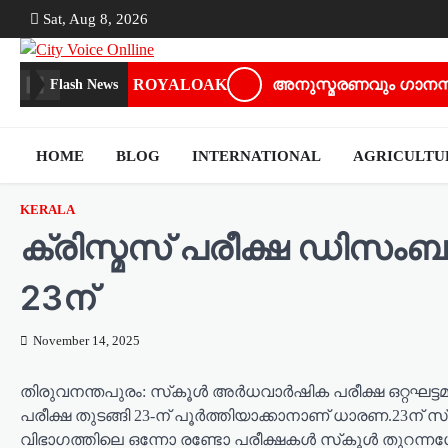
Skip
Sat, Aug 8, 2026
to
content
ROYALOAK
അനുസ്മരണവും ഗാനസ്മൃ
Flash News
HOME
BLOG
INTERNATIONAL
AGRICULT
KERALA
ക്രിസ്മസ് പരീക്ഷ ഡിസംബര്‍
23ന്
November 14, 2025
തിരുവനന്തപുരം: സ്‌കൂള്‍ അര്‍ധവാര്‍ഷിക പരീക്ഷ ഒറ്റഘട
പരീക്ഷ തുടങ്ങി 23-ന് പൂര്‍ത്തിയാക്കാനാണ് ധാരണ.23ന് 
വിഭാഗത്തിലെ ഒന്നോ രണ്ടോ പരീക്ഷകള്‍ സ്‌കൂള്‍ തുറന്ന