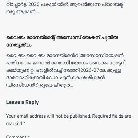
റിപ്പോർട്ട്. 2026 പകുതിയിൽ ആരംഭിക്കുന്ന പ്രോജക്ട്
ഒരു ആക്ഷൻ…
വൈക്കം മാനേജ്മെന്റ് അസോസിയേഷന് പുതിയ
നേതൃത്വം
വൈക്കം:വൈക്കം മാനേജ്മെൻറ് അസോസിയേഷൻ
പതിനാറാം ജനറൽ ബോഡി യോഗം വൈക്കം റോട്ടറി
കമ്മ്യൂണിറ്റി ഹാളിൽവച്ച് നടത്തി.2026-27ലേക്കുള്ള
ഭാരവാഹികളായി ഡോ. എൻ കെ ശശിധരൻ
(പ്രസിഡൻ്റ്) രൂപേഷ് ആർ…
Leave a Reply
Your email address will not be published.
Required fields are
marked
*
Comment
*