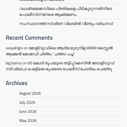
വധശ്രമക്കേസിലെ പ്രതികളെ പിടികൂടുന്നതിനിടെ
പൊലീസിന് നേരെ ആക്രമണം
സംസ്ഥാനത്ത് സ്വർണ വിലയിൽ വീണ്ടും വർധനവ്
Recent Comments
usoydrlgni
on
മോളിവുഡിലെ ആദ്യ മുഴുനീള WWW സ്റ്റൈൽ
ആക്ഷൻ കോമഡി ചിത്രം “ചത്താ പച്ച”
big bunny
on
60 കോടി രൂപയുടെ തട്ടിപ്പ് കേസിൽ ബോളിവുഡ്
നടി ശില്പാ ഷെട്ടിയെ മുംബൈ പോലീസ് ചോദ്യം ചെയ്തു
Archives
August 2026
July 2026
June 2026
May 2026