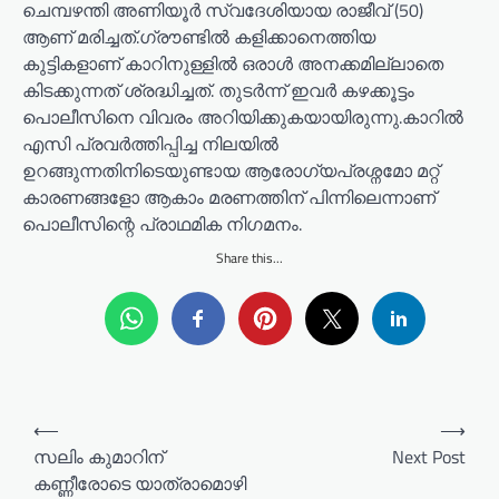
ചെമ്പഴന്തി അണിയൂർ സ്വദേശിയായ രാജീവ് (50)
ആണ് മരിച്ചത്.ഗ്രൗണ്ടിൽ കളിക്കാനെത്തിയ
കുട്ടികളാണ് കാറിനുള്ളിൽ ഒരാൾ അനക്കമില്ലാതെ
കിടക്കുന്നത് ശ്രദ്ധിച്ചത്. തുടർന്ന് ഇവർ കഴക്കൂട്ടം
പൊലീസിനെ വിവരം അറിയിക്കുകയായിരുന്നു.കാറിൽ
എസി പ്രവർത്തിപ്പിച്ച നിലയിൽ
ഉറങ്ങുന്നതിനിടെയുണ്ടായ ആരോഗ്യപ്രശ്നമോ മറ്റ്
കാരണങ്ങളോ ആകാം മരണത്തിന് പിന്നിലെന്നാണ്
പൊലീസിന്റെ പ്രാഥമിക നിഗമനം.
Share this...
P
⟵
⟶
o
സലിം കുമാറിന്
Next Post
കണ്ണീരോടെ യാത്രാമൊഴി
s