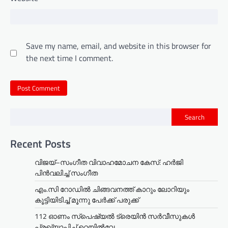
Save my name, email, and website in this browser for
the next time I comment.
Search
Recent Posts
വിജയ്–സംഗീത വിവാഹമോചന കേസ്: ഹർജി
പിൻവലിച്ച് സംഗീത
എം.സി റോഡിൽ ചിങ്ങവനത്ത് കാറും ലോറിയും
കൂട്ടിയിടിച്ച് മൂന്നു പേർക്ക് പരുക്ക്
112 ഓണം സ്പെഷ്യൽ ട്രെയിൻ സർവീസുകൾ
പ്രഖ്യാപിച്ച് റെയിൽവേ