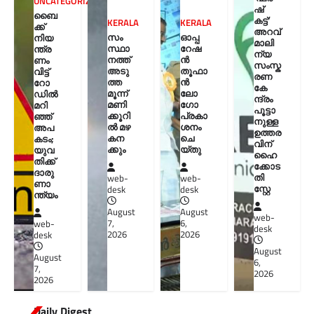
UNCATEGORIZED
ഷ്
ബൈ
കട്ട്’
KERALA
KERALA
ക്ക്
അറവ്
സം
ഓപ്പ
നിയ
മാലി
സ്ഥാ
റേഷ
ന്ത്ര
ന്യ
നത്ത്
ൻ
ണം
സംസ്ക
അടു
തൂഫാ
വിട്ട്
രണ
ത്ത
ൻ
റോ
കേ
മൂന്ന്
ലോ
ഡില്‍
ന്ദ്രം
മണി
ഗോ
മറി
പൂട്ടാ
ക്കൂറി
പ്രകാ
ഞ്ഞ്
നുള്ള
ൽ മഴ
ശനം
അപ
ഉത്തര
കന
ചെ
കടം;
വിന്
ക്കും
യ്തു
യുവ
ഹൈ
തിക്ക്
ക്കോട
ദാരു
തി
web-
web-
ണാ
സ്റ്റേ
desk
desk
ന്ത്യം
August
August
web-
7,
6,
web-
desk
2026
2026
desk
August
August
6,
7,
2026
2026
Daily Digest