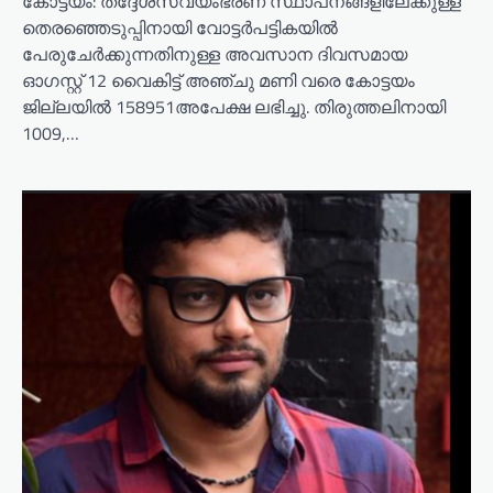
കോട്ടയം: തദ്ദേശസ്വയംഭരണ സ്ഥാപനങ്ങളിലേക്കുള്ള
തെരഞ്ഞെടുപ്പിനായി വോട്ടർപട്ടികയിൽ
പേരുചേർക്കുന്നതിനുള്ള അവസാന ദിവസമായ
ഓഗസ്റ്റ് 12 വൈകിട്ട് അഞ്ചു മണി വരെ കോട്ടയം
ജില്ലയിൽ 158951അപേക്ഷ ലഭിച്ചു. തിരുത്തലിനായി
1009,…