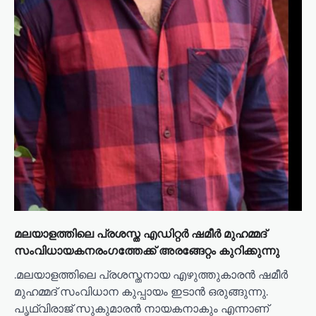
മലയാളത്തിലെ പ്രശസ്ത എഡിറ്റർ ഷമീർ മുഹമ്മദ്
സംവിധായകനരംഗത്തേക്ക് അരങ്ങേറ്റം കുറിക്കുന്നു
.മലയാളത്തിലെ പ്രശസ്തനായ എഴുത്തുകാരൻ ഷമീർ
മുഹമ്മദ് സംവിധാന കുപ്പായം ഇടാൻ ഒരുങ്ങുന്നു.
പൃഥ്വിരാജ് സുകുമാരൻ നായകനാകും എന്നാണ്