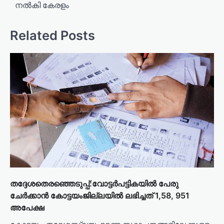
നൽകി കേരളം
t
n
Related Posts
a
v
i
g
a
t
i
o
n
തദ്ദേശതെരഞ്ഞെടുപ്പ്:വോട്ടർപട്ടികയിൽ പേരു
ചേർക്കാൻ കോട്ടയംജില്ലയിൽ ലഭിച്ചത് 1,58, 951
അപേക്ഷ