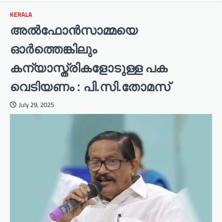
KERALA
അൽഫോൻസാമ്മയെ
ഓർത്തെങ്കിലും
കന്യാസ്ത്രികളോടുള്ള പക
വെടിയണം : പി.സി.തോമസ്
July 29, 2025