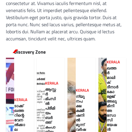
consectetur at. Vivamus iaculis fermentum nisl, at
venenatis felis. Ut imperdiet pellentesque eleifend.
Vestibulum eget porta justo, quis gravida tortor. Duis at
porta nunc. Nunc sed lacus varius, pellentesque metus at,
lobortis dui. Nullam ac placerat arcu. Quisque id lectus
accumsan, tincidunt velit nec, ultrices quam.
Discovery Zone
KERALA
ഖത്ത
ർ
മാലി
ക്
KERALA
ദീനാർ
ആസ്റ്റ
KERALA
കോ
ർ
ന്യൂ
ളേജ്
മിംസി
KERALA
നപ
അലൂ
ൽ
ടാക്ക്
ക്ഷ
മിനി
പ്രീമി
ഖത്ത
കമ്മീ
അ
യം
റിന്റെ
ഷനി
സോ
ബർ
വേന
ൽ
സി
ത്ത്
ൽക്കാ
മൂന്ന്
യേഷ
കംപാ
ല
വർഷ
ൻ
നിയ