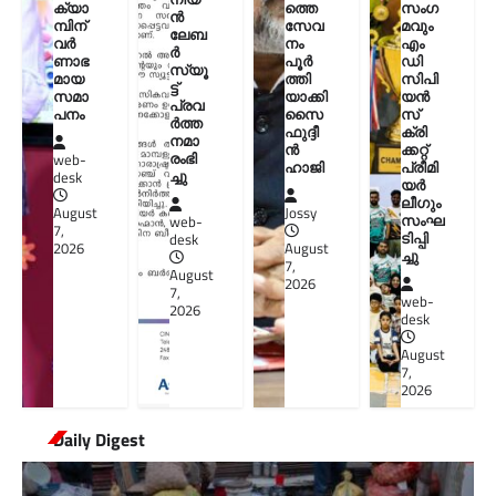
ക്യാ
ത്തെ
സംഗ
ൻ
മ്പിന്
സേവ
മവും
ലേബ
വർ
നം
എം
ർ
ണാഭ
പൂർ
ഡി
സ്യൂ
മായ
ത്തി
സിപി
ട്ട്
സമാ
യാക്കി
യൻ
പ്രവ
പനം
സൈ
സ്
ർത്ത
ഫുദ്ദീ
ക്രി
നമാ
ൻ
ക്കറ്റ്
രംഭി
web-
ഹാജി
പ്രീമി
ച്ചു
desk
യർ
ലീഗും
August
Jossy
സംഘ
web-
7,
ടിപ്പി
desk
2026
August
ച്ചു
7,
August
2026
7,
web-
2026
desk
August
7,
2026
Daily Digest