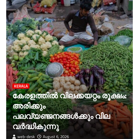
KERALA
കേരളത്തില്‍ വിലക്കയറ്റം രൂക്ഷം:
അരിക്കും
പലവ്യഞ്ജനങ്ങള്‍ക്കും വില
വർദ്ധികുന്നു
web-desk
August 6, 2026