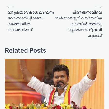
P
⟵
⟶
o
മനുഷ്യാവകാശ ലംഘനം
ചിന്നക്കനാലിലെ
അവസാനിപ്പിക്കണം:
സർക്കാർ ഭൂമി കയ്യേറിയ
s
കത്തോലിക്ക
കേസിൽ മാത്യു
t
കോൺഗ്രസ്
കുഴൽനാടന് ഇഡി
n
കുരുക്ക്
a
v
Related Posts
i
g
a
t
i
o
n