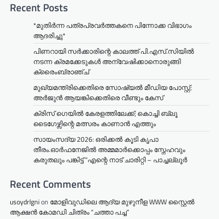
Recent Posts
*മുതിർന്ന പത്രപ്രവർത്തകനെ പിന്നോക്ക വിഭാഗം
ആദരിച്ചു*
പിണറായി സർക്കാരിന്റെ കാലത്ത് പി.എസ്.സിയിൽ
നടന്ന ക്രമക്കേടുകൾ അന്വേഷിക്കാനൊരുങ്ങി
ക്രൈംബ്രാഞ്ച്
മുഖ്യമന്ത്രിക്കെതിരെ സോഷ്യൽ മീഡിയ പോസ്റ്റ്;
അർജുൻ ആയങ്കിക്കെതിരെ വീണ്ടും കേസ്
ക്രിസ് ഗെയിൽ കേരളത്തിലേക്ക്; കൊച്ചി ബ്ലൂ
ടൈഗേഴ്സിന്റെ മത്സരം കാണാൻ എത്തും
സായംസദ്യ 2026: ഒരിക്കൽ കൂടി കൃപാ
തീരം.ഓർഫനേജിൽ അമ്മമാർക്കൊപ്പം സ്നേഹവും
കരുതലും പങ്കിട്ട് “എന്റെ നാട് ചാരിറ്റി – പാച്ചല്ലൂർ
Recent Comments
usoydrlgni
on
മോളിവുഡിലെ ആദ്യ മുഴുനീള WWW സ്റ്റൈൽ
ആക്ഷൻ കോമഡി ചിത്രം “ചത്താ പച്ച”