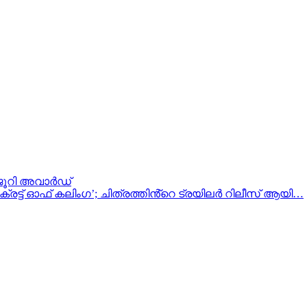
 ജൂറി അവാർഡ്
രട്ട് ഓഫ് കലിംഗ’; ചിത്രത്തിൻ്റെ ട്രയിലർ റിലീസ് ആയി…