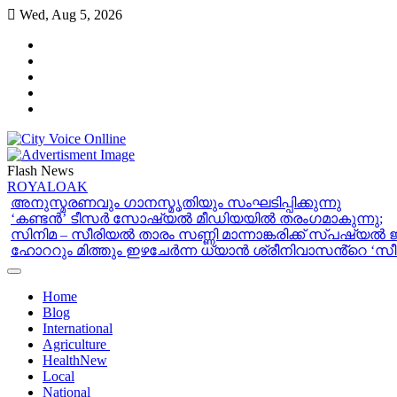
Skip
Wed, Aug 5, 2026
to
Twitter
content
Facebook
LinkedIn
Instagram
youtube
Flash News
ROYALOAK
അനുസ്മരണവും ഗാനസ്മൃതിയും സംഘടിപ്പിക്കുന്നു
‘കണ്ടൻ’ ടീസർ സോഷ്യൽ മീഡിയയിൽ തരംഗമാകുന്നു;
സിനിമ – സീരിയൽ താരം സണ്ണി മാന്നാങ്കരിക്ക് സ്പഷ്യൽ
ഹോററും മിത്തും ഇഴചേർന്ന ധ്യാൻ ശ്രീനിവാസൻ്റെ ‘സീക്
Home
Blog
International
Agriculture
Health
New
Local
National