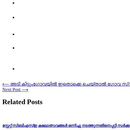
Post
⟵
അടി കിട്ടുംഗോവയില്‍ ഇതൊക്കെ ചെയ്താല്‍ ഗോവ സ്
Next Post
⟶
navigation
Related Posts
സ്റ്റേറ്റ് സിബിഎസ്ഇ കലോത്സവങ്ങൾ ഒന്നിച്ചു നടത്തുന്നതിനെപ്പറ്റി സർ