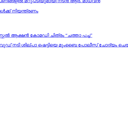
ോപണങ്ങളിൽ മറുപടിയുമായി നടൻ ആർ. മാധവൻ
്ക് നിയന്ത്രണം
റൈൽ ആക്ഷൻ കോമഡി ചിത്രം “ചത്താ പച്ച”
ളിവുഡ് നടി ശില്പാ ഷെട്ടിയെ മുംബൈ പോലീസ് ചോദ്യം ചെ