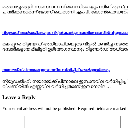
മരങ്ങാട്ടുപള്ളി: സംസ്ഥാന സിലബസിലെയും സിബിഎസ്ഇയില
ചിന്തിക്കണമെന്ന് ജോസ് കെ.മാണി എം.പി. കോൺഫ
റിട്ടയേഡ് അധ്യാപികയുടെ വീട്ടില്‍ കവര്‍ച്ച നടത്തിയ കേസില്‍ വീട്ടുജോലിക
മലപ്പുറം: റിട്ടയേഡ് അധ്യാപികയുടെ വീട്ടില്‍ കവര്‍ച്ച ന
ദമ്പതികളായ മിലിട്ടറി ഉദ്യോഗസ്ഥനും റിട്ടയേർഡ് അധ്യാ
നയാരയ്ക്ക് പിന്നാലെ ഇന്ധനവില വര്‍ധിപ്പിച്ച് ഷെല്‍ ഇന്ത്യയും
ന്യൂഡല്‍ഹി: നയാരയ്ക്ക് പിന്നാലെ ഇന്ധനവില വര്‍ധിപ്പിച്ച
വിപണിയില്‍ എണ്ണവില വര്‍ധിച്ചതാണ് ഇന്ധനവില…
Leave a Reply
Your email address will not be published.
Required fields are marked