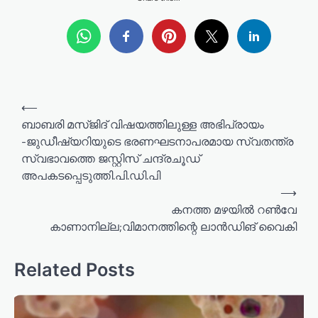
P
⟵
o
ബാബരി മസ്ജിദ് വിഷയത്തിലുള്ള അഭിപ്രായം
-ജുഡീഷ്യറിയുടെ ഭരണഘടനാപരമായ സ്വതന്ത്ര
s
സ്വഭാവത്തെ ജസ്റ്റിസ് ചന്ദ്രചൂഡ്
t
അപകടപ്പെടുത്തി.പി.ഡി.പി
n
⟶
a
കനത്ത മഴയില്‍ റണ്‍വേ
കാണാനില്ല;വിമാനത്തിന്റെ ലാന്‍ഡിങ് വൈകി
v
i
Related Posts
g
a