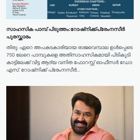
സാഹസിക പാമ്പ് പിടുത്തം:റോഷ്നിക്ക്പ്രേംനസീർ
പുരസ്ക്കാരം
തിരു: ഏറെ അപകടകാരിയായ രാജവെമ്പാല ഉൾപ്പെടെ
750 ലേറെ പാമ്പുകളെ അതിസാഹസികമായി പിടികൂടി
കാട്ടിലേക്ക് വിട്ട ആദ്യ വനിത ഫോറസ്റ്റ് ഓഫീസർ ഡോ:
എസ്. റോഷ്നിക്ക് പ്രേംനസീർ…