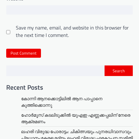
Save my name, email, and website in this browser for
the next time I comment.
Search
Recent Posts
കോന്നി ആനക്കൊട്ടിലിൽ ആന പാപ്പാനെ
കുത്തിക്കൊന്നു
ഹോർമൂസ് കടലിടുക്കിൽ യുഎഇ എണ്ണക്കപ്പലിന് നേരെ
ആക്രമണം
ലഹരി വിരുദ്ധ പോരാട്ടം: ചികിത്സയും പുനരധിവാസവും
പ്രധാനം;കേരള മദ്യ- ലഹരി വിരുദ്ധ ഏകോപന സമിതി