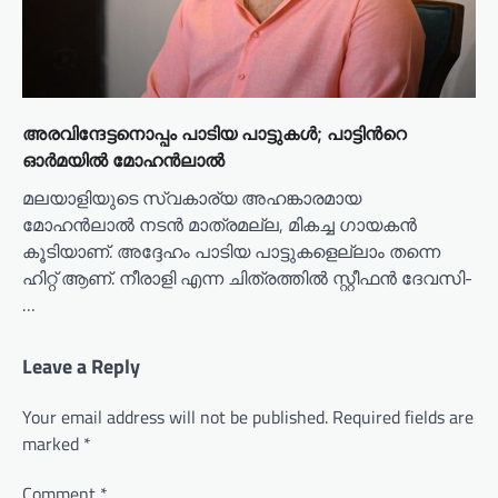
അരവിന്ദേട്ടനൊപ്പം പാടിയ പാട്ടുകൾ; പാട്ടിന്‍റെ
ഓർമയിൽ മോഹൻലാൽ
മലയാളിയുടെ സ്വകാര്യ അഹങ്കാരമായ
മോഹൻലാൽ നടൻ മാത്രമല്ല, മികച്ച ഗായകൻ
കൂടിയാണ്. അദ്ദേഹം പാടിയ പാട്ടുകളെല്ലാം തന്നെ
ഹിറ്റ് ആണ്. നീരാളി എന്ന ചിത്രത്തിൽ സ്റ്റീഫൻ ദേവസി-
…
Leave a Reply
Your email address will not be published.
Required fields are
marked
*
Comment
*