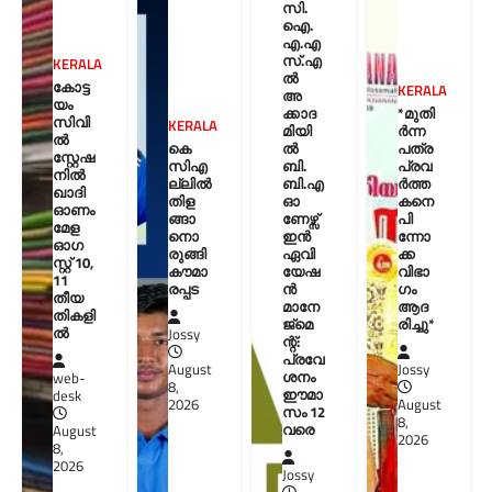
സി.
ഐ.
എ.എ
സ്.എ
KERALA
ൽ
കോട്ട
KERALA
അ
യം
ക്കാദ
*മുതി
സിവി
KERALA
മിയി
ർന്ന
ൽ
കെ
ൽ
പത്ര
സ്റ്റേഷ
സിഎ
ബി.
പ്രവ
നിൽ
ല്ലിൽ
ബി.എ
ർത്ത
ഖാദി
തിള
ഓ
കനെ
ഓണം
ങ്ങാ
ണേഴ്സ്
പി
മേള
നൊ
ഇൻ
ന്നോ
ഓഗ
രുങ്ങി
ഏവി
ക്ക
സ്റ്റ് 10,
കൗമാ
യേഷ
വിഭാ
11
രപ്പട
ൻ
ഗം
തീയ
മാനേ
ആദ
തികളി
ജ്മെ
രിച്ചു*
ല്‍
Jossy
ന്റ്:
പ്രവേ
August
Jossy
ശനം
web-
8,
ഈമാ
desk
2026
August
സം 12
8,
വരെ
August
2026
8,
2026
Jossy