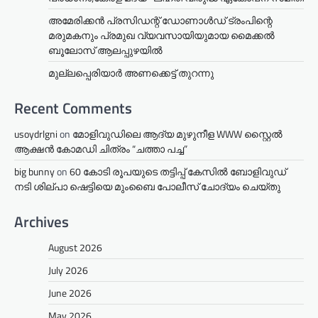
അമേരിക്കൻ പ്രസിഡന്റ് ഡോണാൾഡ് ട്രംപിന്റെ
മരുമകനും പ്രമുഖ വ്യവസായിയുമായ മൈക്കൽ
ബൂലോസ് ആലപ്പുഴയിൽ
മുല്ലപ്പെരിയാര്‍ അണക്കെട്ട് തുറന്നു
Recent Comments
usoydrlgni
on
മോളിവുഡിലെ ആദ്യ മുഴുനീള WWW സ്റ്റൈൽ
ആക്ഷൻ കോമഡി ചിത്രം “ചത്താ പച്ച”
big bunny
on
60 കോടി രൂപയുടെ തട്ടിപ്പ് കേസിൽ ബോളിവുഡ്
നടി ശില്പാ ഷെട്ടിയെ മുംബൈ പോലീസ് ചോദ്യം ചെയ്തു
Archives
August 2026
July 2026
June 2026
May 2026