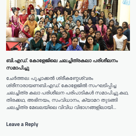
ബി.എഡ്. കോളേജിലെ ചലച്ചിത്രകലാ പരിശീലനം
സമാപിച്ചു
ചേർത്തല: പൂച്ചാക്കൽ ശ്രീകണ്ഠേശ്വരം
ശ്രീനാരായണബി.എഡ്. കോളേജിൽ സംഘടിപ്പിച്ച
ചലച്ചിത്ര കലാ പരിശീലന പരിപാടികൾ സമാപിച്ചു.കഥ,
തിരക്കഥ, അഭിനയം, സംവിധാനം, ക്യാമറ തുടങ്ങി
ചലച്ചിത്ര മേഖലയിലെ വിവിധ വിഭാഗങ്ങളിലായി…
Leave a Reply