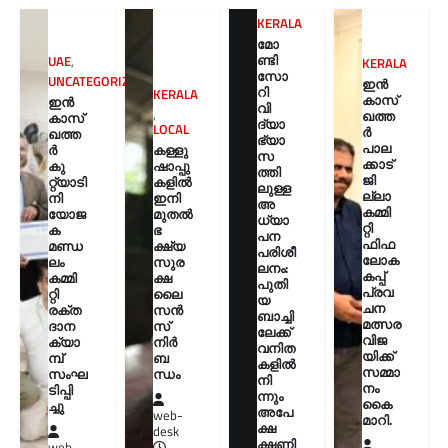
KERALA
മോ
ണ്ടി
UAE
,
KERALA
സോ
UNCATEGORIZED
ഇൻ
റി
KERALA
കാസ്
ഇൻ
വി
,
ഖത്ത
കാസ്
ദ്യാ
LOCAL
ർ
ഖത്ത
ഭ്യാ
പാല
കള്ളു
ർ
സ
ക്കാട്
ഷാപ്പു
കു
ത്തി
ജി
കളിൽ
റ്റ്യാടി
ലുള്ള
ല്ലാ
ഇനി
നി
അ
കമ്മി
മുതൽ
യോജ
ധ്യാ
റ്റി
ഭ
ക
പന
ഫിഫ
ക്ഷ്യ
മണ്ഡ
പരിശീ
ലോക
സുര
ലം
ലനം:
കപ്പ്
ക്ഷ
കമ്മി
പുതി
പ്രവ
ലൈ
റ്റി
യ
ചന
സൻ
രക്ത
ബാച്ചി
മത്സര
സ്
ദാന
ലേക്ക്
വിജ
നിർ
ക്യാ
വനിത
യിക്ക്
ബ
മ്പ്
കളിൽ
സമ്മാ
ന്ധം
സംഘ
നി
നം
ടിപ്പി
ന്നും
കൈ
ച്ചു
അപേ
web-
മാറി.
ക്ഷ
desk
ക്ഷണി
web-