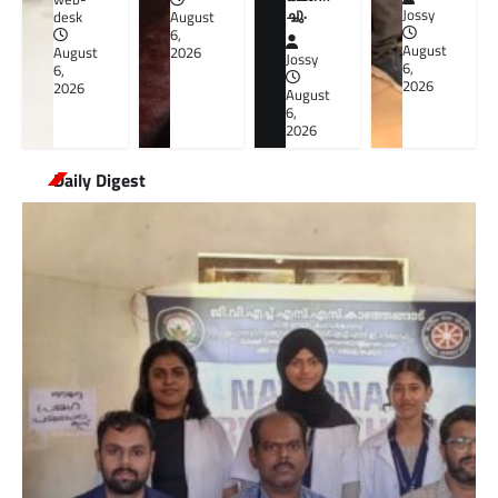
ച്ചു.
Jossy
August
desk
6,
August
2026
August
Jossy
6,
6,
2026
2026
August
6,
2026
Daily Digest