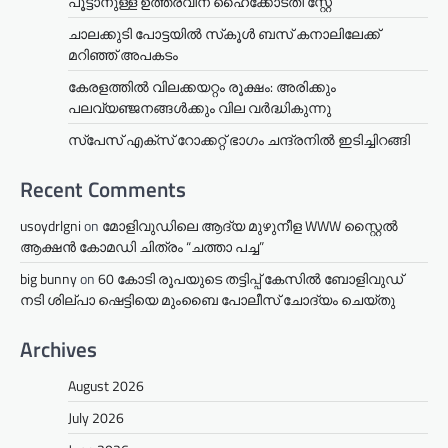
പൂട്ടാനുള്ള ഉത്തരവിന് ഹൈക്കോടതി സ്റ്റേ
ചാലക്കുടി പോട്ടയിൽ സ്‌കൂൾ ബസ് കനാലിലേക്ക്
മറിഞ്ഞ് അപകടം
കേരളത്തില്‍ വിലക്കയറ്റം രൂക്ഷം: അരിക്കും
പലവ്യഞ്ജനങ്ങള്‍ക്കും വില വർദ്ധികുന്നു
സ്‌പേസ് എക്‌സ് റോക്കറ്റ് ഭാഗം ചന്ദ്രനില്‍ ഇടിച്ചിറങ്ങി
Recent Comments
usoydrlgni
on
മോളിവുഡിലെ ആദ്യ മുഴുനീള WWW സ്റ്റൈൽ
ആക്ഷൻ കോമഡി ചിത്രം “ചത്താ പച്ച”
big bunny
on
60 കോടി രൂപയുടെ തട്ടിപ്പ് കേസിൽ ബോളിവുഡ്
നടി ശില്പാ ഷെട്ടിയെ മുംബൈ പോലീസ് ചോദ്യം ചെയ്തു
Archives
August 2026
July 2026