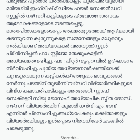
പീരുമേട്: പുത്തൻ പ്രതീക്ഷകളും പുഞ്ചിരിയുമായി
മരിയഗിരി ഇംഗ്ലീഷ് മീഡിയം ഹയർ സെക്കൻഡറി
സ്കൂളിൽ നഴ്‌സറി കുട്ടികളുടെ പ്രവേശനോത്സവം
ആഘോഷങ്ങളോടെ നടത്തപ്പെട്ടു.
മാതാപിതാക്കളോടൊപ്പം അക്ഷരമുറ്റത്തേക്ക് ആദ്യമായി
കടന്നുവന്ന കുരുന്നുകളെ സമ്മാനങ്ങളും മധുരവും
നൽകിയാണ് അധ്യാപകർ വരവേറ്റത്.സ്കൂൾ
പ്രിൻസിപ്പൽ ഫാ : സ്റ്റിജോ തേക്കുംകാട്ടിൽ
അധ്യക്ഷതവഹിച്ചു. ഫാ : പീറ്റർ വട്ടപ്പറമ്പിൽ ഉദ്ഘാടനം
നിർവ്വഹിച്ചു. പുതിയ അധ്യയനവർഷത്തിലേക്ക്
ചുവടുവെക്കുന്ന കുട്ടികൾക്ക് അദ്ദേഹം ഭാവുകങ്ങൾ
നേർന്നു.ചടങ്ങിന് തുടർന്ന് നഴ്‌സറി വിദ്യാർത്ഥികളുടെ
വിവിധ കലാപരിപാടികളും അരങ്ങേറി. സ്റ്റാഫ്
സെക്രട്ടറി സിജു ജോസഫ് അധ്യാപിക സ്മിത ജോസ് .
നഴ്‌സറി വിദ്യാർത്ഥിനി കുമാരി ധൻവി എം. ദേവ്
എന്നിവർ പ്രസംഗിച്ചു.അധ്യാപകരും രക്ഷിതാക്കളും
വിദ്യാർത്ഥികളും ഉൾപ്പെടെ നിരവധിപേർ ചടങ്ങിൽ
പങ്കെടുത്തു.
Share this...