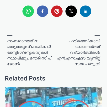
P
⟵
⟶
o
സംസ്ഥാനത്ത് 28
ഹരിതഭാവിക്കായി
ഓട്ടോമേറ്റഡ് വെഹിക്കിൾ
കൈകോർത്ത്
s
ടെസ്റ്റിംഗ് സ്റ്റേഷനുകൾ
വിദ്യാർത്ഥികൾ;
t
സ്ഥാപിക്കും: മന്ത്രി സി പി
എൻ.എസ്.എസ് യൂണിറ്റ്
n
ജോൺ
സ്ഥലം ഒരുക്കി
a
v
Related Posts
i
g
a