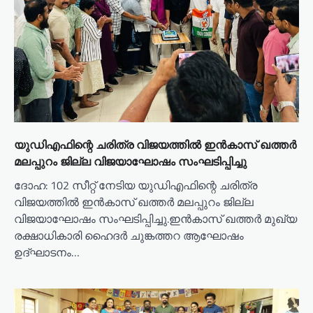
യുഡിഎഫിന്റെ ചരിത്ര വിജയത്തിൽ ഇൻകാസ് ഖത്തർ
മലപ്പുറം ജില്ല വിജയാഘോഷം സംഘടിപ്പിച്ചു
ദോഹ: 102 സീറ്റ് നേടിയ യുഡിഎഫിന്റെ ചരിത്ര
വിജയത്തിൽ ഇൻകാസ് ഖത്തർ മലപ്പുറം ജില്ല
വിജയാഘോഷം സംഘടിപ്പിച്ചു.ഇൻകാസ് ഖത്തർ മുഖ്യ
രക്ഷാധികാരി ഹൈദർ ചുങ്കത്തറ ആഘോഷം
ഉദ്ഘാടനം…