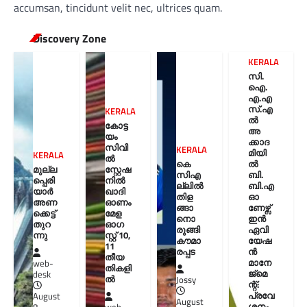
accumsan, tincidunt velit nec, ultrices quam.
Discovery Zone
KERALA
സി.
ഐ.
എ.എ
സ്.എ
KERALA
ൽ
കോട്ട
അ
യം
ക്കാദ
സിവി
KERALA
മിയി
KERALA
ൽ
കെ
ൽ
മുല്ല
സ്റ്റേഷ
സിഎ
ബി.
പ്പെരി
നിൽ
ല്ലിൽ
ബി.എ
യാര്‍
ഖാദി
തിള
ഓ
അണ
ഓണം
ങ്ങാ
ണേഴ്സ്
ക്കെട്ട്
മേള
നൊ
ഇൻ
തുറ
ഓഗ
രുങ്ങി
ഏവി
ന്നു
സ്റ്റ് 10,
കൗമാ
യേഷ
11
രപ്പട
ൻ
തീയ
മാനേ
web-
തികളി
ജ്മെ
desk
ല്‍
Jossy
ന്റ്:
പ്രവേ
August
August
ശനം