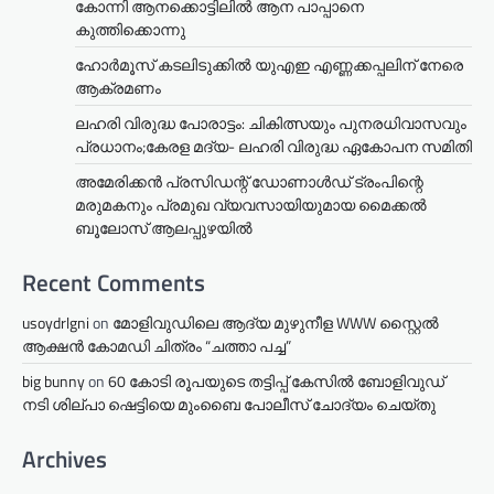
കോന്നി ആനക്കൊട്ടിലിൽ ആന പാപ്പാനെ
കുത്തിക്കൊന്നു
ഹോർമൂസ് കടലിടുക്കിൽ യുഎഇ എണ്ണക്കപ്പലിന് നേരെ
ആക്രമണം
ലഹരി വിരുദ്ധ പോരാട്ടം: ചികിത്സയും പുനരധിവാസവും
പ്രധാനം;കേരള മദ്യ- ലഹരി വിരുദ്ധ ഏകോപന സമിതി
അമേരിക്കൻ പ്രസിഡന്റ് ഡോണാൾഡ് ട്രംപിന്റെ
മരുമകനും പ്രമുഖ വ്യവസായിയുമായ മൈക്കൽ
ബൂലോസ് ആലപ്പുഴയിൽ
Recent Comments
usoydrlgni
on
മോളിവുഡിലെ ആദ്യ മുഴുനീള WWW സ്റ്റൈൽ
ആക്ഷൻ കോമഡി ചിത്രം “ചത്താ പച്ച”
big bunny
on
60 കോടി രൂപയുടെ തട്ടിപ്പ് കേസിൽ ബോളിവുഡ്
നടി ശില്പാ ഷെട്ടിയെ മുംബൈ പോലീസ് ചോദ്യം ചെയ്തു
Archives