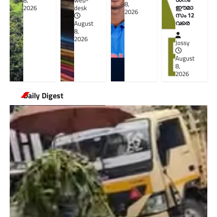
8,
web-
8,
ഈമാ
2026
desk
2026
സം 12
വരെ
August
8,
2026
Jossy
August
8,
2026
Daily Digest