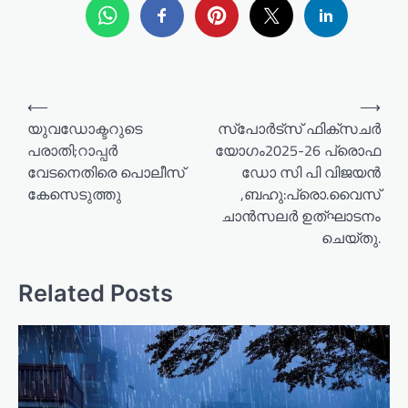
P
⟵
⟶
o
യുവഡോക്ടറുടെ
സ്പോർട്സ് ഫിക്‌സചർ
പരാതി;റാപ്പർ
യോഗം2025-26 പ്രൊഫ
s
വേടനെതിരെ പൊലീസ്
ഡോ സി പി വിജയൻ
t
കേസെടുത്തു
,ബഹു:പ്രൊ.വൈസ്
n
ചാൻസലർ ഉത്‌ഘാടനം
a
ചെയ്‌തു.
v
Related Posts
i
g
a
t