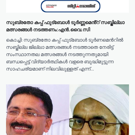
സുബ്രതോ കപ്പ് ഫുട്ബോൾ ടൂർണ്ണമെൻ്റ് സബ്ജില്ലാ
മത്സരങ്ങൾ നടത്തണം:എൻ.വൈ.സി
കൊച്ചി: സുബ്രതോ കപ്പ് ഫുട്ബോൾ ടൂർണമെൻറിൽ
സബ്ജില്ല ജില്ലാ മത്സരങ്ങൾ നടത്താതെ നേരിട്ട്
സംസ്ഥാനതല മത്സരങ്ങൾ നടത്തുന്നതുമായി
ബന്ധപ്പെട്ട് വിദ്യാർത്ഥികൾ വളരെ ബുദ്ധിമുട്ടുന്ന
സാഹചര്യമാണ് നിലവിലുള്ളത് എന്ന്…