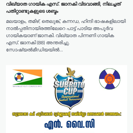
വിഖ്യാത ഗായിക എസ്. ജാനകി വിടവാങ്ങി, നിലച്ചത്
പതിറ്റാണ്ടുകളുടെ ശബ്ദം
മലയാളം, തമിഴ്, തെലുങ്ക്, കന്നഡ, ഹിന്ദി ഭാഷകളിലായി
നാല്‍പ്പതിനായിരത്തിലേറെ പാ‌ട്ട് പാടിയ അപൂർവ ​
ഗായികയാണ് ജാനകി. വിഖ്യാത പിന്നണി ​ഗായിക
എസ്. ജാനകി (88) അന്തരിച്ചു.
സോഷ്യൽമീഡിയയിൽ…