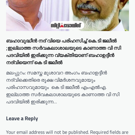
ബഹാവുദ്ധീൻ നദ് വിയെ പരിഹസിച്ച് കെ.ടി ജലീൽ
;ഇല്ലാത്ത സർവകലാശാലയുടെ കാണാത്ത വി സി
പദവിയിൽ ഇരിക്കുന്ന വ്യക്തിയാണ് ബഹാഉദ്ദീൻ
നദ്‌വിയെന്ന് കെ ടി ജലീൽ
മലപ്പുറം: സമസ്ത മുശാവറ അംഗം ബഹാഉദ്ദീൻ
നദ്‌വിക്കെതിരെ രൂക്ഷ വിമർശനവുമായും
പരിഹാസവുമായും കെ ടി ജലീൽ എംഎൽഎ.
ഇല്ലാത്ത സർവകലാശാലയുടെ കാണാത്ത വി സി
പദവിയിൽ ഇരിക്കുന്ന…
Leave a Reply
Your email address will not be published.
Required fields are