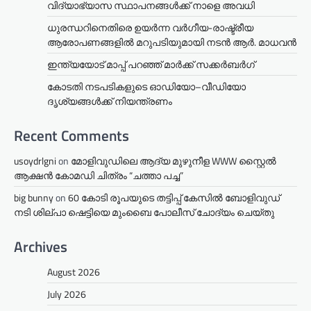
വിദ്യാഭ്യാസ സ്ഥാപനങ്ങൾക്ക് നാളെ അവധി
ധുരന്ധറിനെതിരെ ഉയർന്ന വർഗീയ-രാഷ്ട്രീയ
ആരോപണങ്ങളിൽ മറുപടിയുമായി നടൻ ആർ. മാധവൻ
ഇന്ത്യയോട് മാപ്പ് പറഞ്ഞ് മാർക്ക് സക്കർബർഗ്
കോടതി നടപടികളുടെ ഓഡിയോ–വീഡിയോ
ദൃശ്യങ്ങൾക്ക് നിയന്ത്രണം
Recent Comments
usoydrlgni
on
മോളിവുഡിലെ ആദ്യ മുഴുനീള WWW സ്റ്റൈൽ
ആക്ഷൻ കോമഡി ചിത്രം “ചത്താ പച്ച”
big bunny
on
60 കോടി രൂപയുടെ തട്ടിപ്പ് കേസിൽ ബോളിവുഡ്
നടി ശില്പാ ഷെട്ടിയെ മുംബൈ പോലീസ് ചോദ്യം ചെയ്തു
Archives
August 2026
July 2026