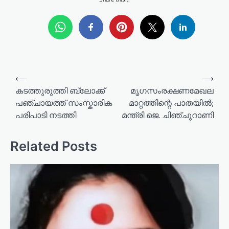
P
⟵
⟶
o
കടത്തുരുത്തി ബ്ലോക്ക്
മൃഗസംരക്ഷണമേഖല
പഞ്ചായത്ത് സംസ്കാരിക
മാറ്റത്തിന്റെ പാതയിൽ;
s
പരിപാടി നടത്തി
മന്ത്രി ജെ. ചിഞ്ചുറാണി
t
n
Related Posts
a
v
i
g
a