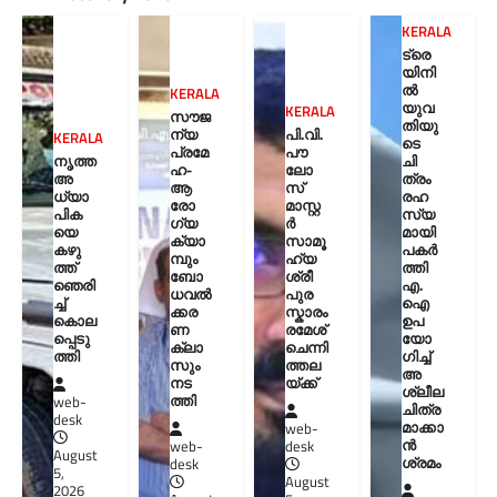
KERALA
ട്രെ
യിനി
ൽ
KERALA
യുവ
KERALA
സൗജ
തിയു
ന്യ
പി.വി.
KERALA
ടെ
പ്രമേ
പൗ
നൃത്ത
ചി
ഹ-
ലോ
അ
ത്രം
ആ
സ്
ധ്യാ
രഹ
രോ
മാസ്റ്റ
പിക
സ്യ
ഗ്യ
ർ
യെ
മായി
ക്യാ
സാമൂ
കഴു
പകർ
മ്പും
ഹ്യ
ത്ത്
ത്തി
ബോ
ശ്രീ
ഞെരി
എ.
ധവൽ
പുര
ച്ച്
ഐ
ക്കര
സ്കാരം
കൊല
ഉപ
ണ
രമേശ്
പ്പെടു
യോ
ക്ലാ
ചെന്നി
ത്തി
ഗിച്ച്
സും
ത്തല
അ
നട
യ്ക്ക്
ശ്ലീല
ത്തി
web-
ചിത്ര
desk
മാക്കാ
web-
ൻ
web-
desk
August
ശ്രമം
desk
5,
August
2026