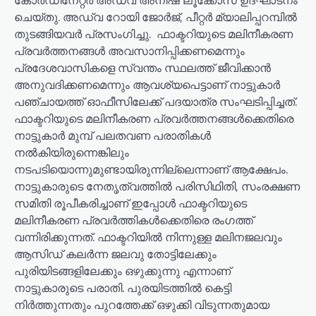
കോര്‍ഡിനേറ്റര്‍ അഡ്വ അനീഷ് ലൂക്കോസ് ഉദ്ഘാടനം
ചെയ്തു. അഡ്വ റോയി ജോര്‍ജ്, പീറ്റര്‍ മ്യാലിപ്പറമ്പില്‍
തുടങ്ങിയവര്‍ പ്രസംഗിച്ചു. ഫാക്ടറിയുടെ മലിനീകരണ
പ്രവര്‍ത്തനങ്ങള്‍ അവസാനിപ്പിക്കണമെന്നും
പ്രദേശവാസികളെ സ്വന്തം സ്ഥലത്ത് ജീവിക്കാന്‍
അനുവദിക്കണമെന്നും ആവശ്യപെട്ടാണ് നാട്ടുകാര്‍
പഞ്ചായത്ത് ഓഫീസിലേക്ക് പദയാത്ര സംഘടിപ്പിച്ചത്.
ഫാക്ടറിയുടെ മലിനീകരണ പ്രവര്‍ത്തനങ്ങള്‍ക്കെതിരെ
നാട്ടുകാര്‍ മുമ്പ് പലതവണ പരാതികള്‍
നല്‍കിയിരുന്നെങ്കിലും
നടപടിയൊന്നുമുണ്ടായിരുന്നില്ലെന്നാണ് ആക്ഷേപം.
നാട്ടുകാരുടെ നേതൃത്വത്തില്‍ പരിസിഥിതി, സംരക്ഷണ
സമിതി രൂപീകരിച്ചാണ് ഇപ്പോള്‍ ഫാക്ടറിയുടെ
മലിനീകരണ പ്രവര്‍ത്തികള്‍ക്കെതിരെ രംഗത്ത്
വന്നിരിക്കുന്നത്. ഫാക്ടറിയില്‍ നിന്നുള്ള മലിനജലവും
ആസിഡ് കലര്‍ന്ന ജലവു തോട്ടിലേക്കും
പുരിയിടങ്ങളിലേക്കും ഒഴുക്കുന്നു എന്നാണ്
നാട്ടുകാരുടെ പരാതി. പുരയിടത്തില്‍ കെട്ടി
നിര്‍ത്തുന്നതും പുറത്തേക്ക് ഒഴുക്കി വിടുന്നതുമായ