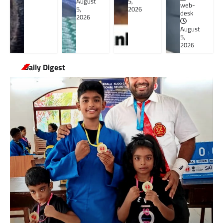
August
5,
web-
5,
2026
desk
2026
August
5,
2026
Daily Digest