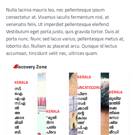
Nulla lacinia mauris leo, nec pellentesque ipsum
consectetur at. Vivamus iaculis fermentum nisl, at
venenatis felis. Ut imperdiet pellentesque eleifend.
Vestibulum eget porta justo, quis gravida tortor. Duis at
porta nunc. Nunc sed lacus varius, pellentesque metus at,
lobortis dui. Nullam ac placerat arcu. Quisque id lectus
accumsan, tincidunt velit nec, ultrices quam.
Discovery Zone
KERALA
KERALA
,
UNCATEGORIZED
സി.
KERALA
ഐ.
പിണ
എ.എ
മുഖ്യ
റായി
സ്.എ
മന്ത്രി
സർ
ൽ
ക്കെ
ക്കാരി
KERALA
അ
തിരെ
ന്റെ
ക്കാദ
*മുതി
സോ
കാല
മിയി
ർന്ന
ഷ്യ
ത്ത്
ൽ
പത്ര
ൽ
പി.എ
ബി.
പ്രവ
മീഡി
സ്.