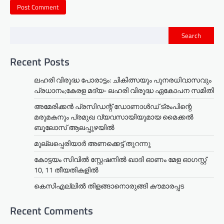
Search
Recent Posts
ലഹരി വിരുദ്ധ പോരാട്ടം: ചികിത്സയും പുനരധിവാസവും
പ്രധാനം;കേരള മദ്യ- ലഹരി വിരുദ്ധ ഏകോപന സമിതി
അമേരിക്കൻ പ്രസിഡന്റ് ഡോണാൾഡ് ട്രംപിന്റെ
മരുമകനും പ്രമുഖ വ്യവസായിയുമായ മൈക്കൽ
ബൂലോസ് ആലപ്പുഴയിൽ
മുല്ലപ്പെരിയാര്‍ അണക്കെട്ട് തുറന്നു
കോട്ടയം സിവിൽ സ്റ്റേഷനിൽ ഖാദി ഓണം മേള ഓഗസ്റ്റ്
10, 11 തീയതികളില്‍
കെസിഎല്ലിൽ തിളങ്ങാനൊരുങ്ങി കൗമാരപ്പട
Recent Comments