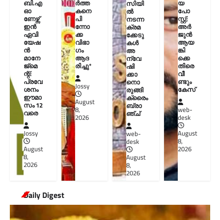
ബി.എ
ർത്ത
യ
സിയി
ഓ
കനെ
പോ
ൽ
ണേഴ്സ്
പി
സ്റ്റ്;
നടന്ന
ഇൻ
ന്നോ
അർ
ക്രമ
ഏവി
ക്ക
ജുൻ
ക്കേടു
യേഷ
വിഭാ
ആയ
കൾ
ൻ
ഗം
ങ്കി
അ
മാനേ
ആദ
ക്കെ
ന്വേ
ജ്മെ
രിച്ചു*
തിരെ
ഷി
ന്റ്:
വീ
ക്കാ
പ്രവേ
ണ്ടും
നൊ
Jossy
ശനം
കേസ്
രുങ്ങി
ഈമാ
ക്രൈം
August
സം 12
ബ്രാ
8,
web-
വരെ
ഞ്ച്
2026
desk
Jossy
August
web-
8,
desk
August
2026
8,
August
2026
8,
2026
Daily Digest