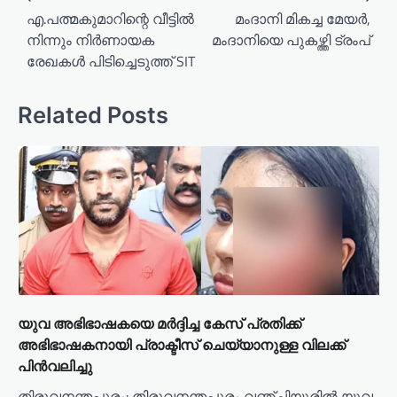
o
എ.പത്മകുമാറിന്റെ വീട്ടിൽ
മംദാനി മികച്ച മേയര്‍,
നിന്നും നിർണായക
മംദാനിയെ പുകഴ്ത്തി ട്രംപ്
s
രേഖകൾ പിടിച്ചെടുത്ത് SIT
t
n
Related Posts
a
v
i
g
a
t
i
o
യുവ അഭിഭാഷകയെ മർദ്ദിച്ച കേസ് പ്രതിക്ക്‌
n
അഭിഭാഷകനായി പ്രാക്ടീസ് ചെയ്യാനുള്ള വിലക്ക്
പിൻവലിച്ചു
തിരുവനന്തപുരം: തിരുവനന്തപുരം വഞ്ചിയൂരില്‍ യുവ