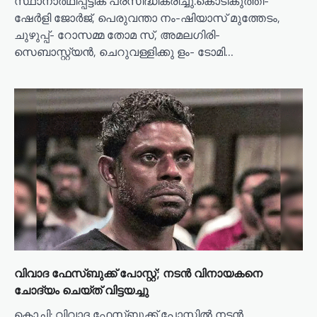
സ്ഥാനാർഥിപ്പട്ടിക പ്രസിദ്ധീകരിച്ചു.കൊടികുത്തി-
ഷേർളി ജോർജ്, പെരുവന്താ നം-ഷിയാസ് മുത്തേടം,
ചുഴുപ്പ്- റോസമ്മ തോമ സ്, അമലഗിരി-
സെബാസ്റ്റ‌്യൻ, ചെറുവള്ളിക്കു ളം- ടോമി…
വിവാദ ഫേസ്ബുക്ക് പോസ്റ്റ്; നടൻ വിനായകനെ
ചോദ്യം ചെയ്ത് വിട്ടയച്ചു
കൊച്ചി: വിവാദ ഫേസ്ബുക്ക് പോസ്റ്റിൽ നടൻ