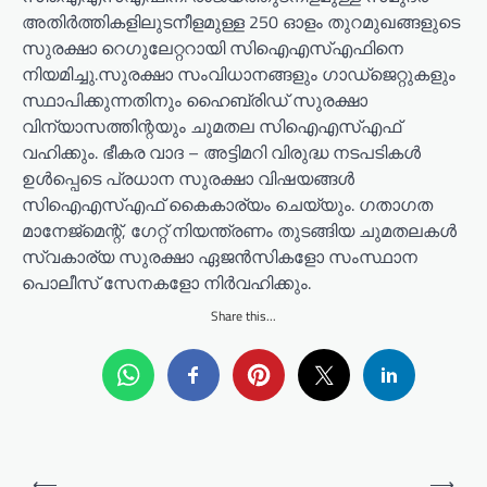
അതിർത്തികളിലുടനീളമുള്ള 250 ഓളം തുറമുഖങ്ങളുടെ
സുരക്ഷാ റെഗുലേറ്ററായി സിഐഎസ്എഫിനെ
നിയമിച്ചു.സുരക്ഷാ സംവിധാനങ്ങളും ഗാഡ്‌ജെറ്റുകളും
സ്ഥാപിക്കുന്നതിനും ഹൈബ്രിഡ് സുരക്ഷാ
വിന്യാസത്തിന്റയും ചുമതല സിഐഎസ്എഫ്
വഹിക്കും. ഭീകര വാദ – അട്ടിമറി വിരുദ്ധ നടപടികൾ
ഉൾപ്പെടെ പ്രധാന സുരക്ഷാ വിഷയങ്ങൾ
സിഐഎസ്എഫ് കൈകാര്യം ചെയ്യും. ഗതാഗത
മാനേജ്മെന്റ്, ഗേറ്റ് നിയന്ത്രണം തുടങ്ങിയ ചുമതലകൾ
സ്വകാര്യ സുരക്ഷാ ഏജൻസികളോ സംസ്ഥാന
പൊലീസ് സേനകളോ നിർവഹിക്കും.
Share this...
P
⟵
⟶